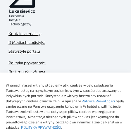
Kontakt z redakcją
O Mediach Logistyka
Statystyki portalu
Polityka prywatności
Dostępność cyfrowa
Regulamin Portalu
W ramach naszej witryny stosujemy pliki cookies w celu świadczenia
Regulamin sklepu
Państwu usług na najwyższym poziomie, w tym w sposób dostosowany do
indywidualnych potrzeb. Korzystanie z witryny bez zmiany ustawień
dotyczących cookies oznacza, że pliki opisane w
Polityce Prywatności
będą
zamieszczane na Państwa urządzeniu końcowym. W każdej chwili możecie
Państwo zmienić ustawienia dotyczące plików cookies w przeglądarce
internetowej. Akceptacja niezbędnych plików cookies jest wymagana do
Obrazy stockowe
prawidłowego działania witryny. Szczegółowe informacje znajdą Państwo w
autorstwa
zakładce:
POLITYKA PRYWATNOŚCI
.