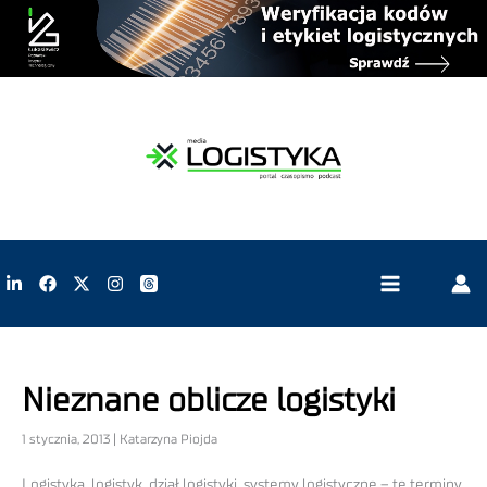
Nieznane oblicze logistyki
1 stycznia, 2013 | Katarzyna Piojda
Logistyka, logistyk, dział logistyki, systemy logistyczne – te terminy