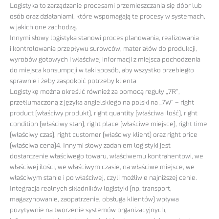
Logistyka to zarządzanie procesami przemieszczania się dóbr lub
osób oraz działaniami, które wspomagają te procesy w systemach,
w jakich one zachodzą.
Innymi słowy logistyka stanowi proces planowania, realizowania
i kontrolowania przepływu surowców, materiałów do produkcji,
wyrobów gotowych i właściwej informacji z miejsca pochodzenia
do miejsca konsumpcji w taki sposób, aby wszystko przebiegło
sprawnie i żeby zaspokoić potrzeby klienta
Logistykę można określić również za pomocą reguły „7R”,
przetłumaczoną z języka angielskiego na polski na „7W” – right
product (właściwy produkt), right quantity (właściwa ilość), right
condition (właściwy stan), right place (właściwe miejsce), right time
(właściwy czas), right customer (właściwy klient) oraz right price
(właściwa cena)4. Innymi słowy zadaniem logistyki jest
dostarczenie właściwego towaru, właściwemu kontrahentowi, we
właściwej ilości, we właściwym czasie, na właściwe miejsce, we
właściwym stanie i po właściwej, czyli możliwie najniższej cenie.
Integracja realnych składników logistyki (np. transport,
magazynowanie, zaopatrzenie, obsługa klientów) wpływa
pozytywnie na tworzenie systemów organizacyjnych,