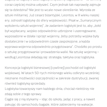
coraz częściej można usłyszeć. Czym jednak tak naprawdę zajmuje
się ta dziedzina? Nie jest to wcale nowe określenie. Wyrosła ze
sztuki militarnej. Już cesarz bizantyjski, Leontos, w X wieku naszej
ery, odnosił logistykę do sfery wojskowości. Pisał w „Sumarycznym
wyłożeniu sztuki wojennej”, że zadaniem logistyki jest to, aby „żołd
był wypłacany, wojsko odpowiednio uzbrojone i uszeregowane,
wyposażone w działa i sprzęt wojenny, żeby potrzeby wojska były
dostatecznie i w odpowiednim czasie zaspokojone, a każda
wyprawa wojenna odpowiednio przygotowana”. Chodziło po prostu
o sztukę przygotowania i prowadzenia walki. Na sztukę wojenną –
według Leontosa składają się: strategia, taktyka oraz logistyka.
Koncepcja logistyki biznesowej (cywilnej) pochodzi od logistyki
wojskowej. W latach 50-tych minionego wieku odkryto wcześniej
nieznane możliwości oszczędności w zakresie dystrybucji, zwanej
również logistyką sprzedaży.
Logistyka towarzyszy nam każdego dnia, chociaż niektórzy nie
zdają sobie z tego sprawy.
Ciągle się z nią stykamy – idąc do szkoły, jadąc z pracy, a nawet
pakując do samochodu bagaże, które zabierzemy na wakacje.