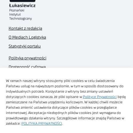
Kontakt z redakcją
O Mediach Logistyka
Statystyki portalu
Polityka prywatności
Dostępność cyfrowa
Regulamin Portalu
W ramach naszej witryny stosujemy pliki cookies w celu świadczenia
Regulamin sklepu
Państwu usług na najwyższym poziomie, w tym w sposób dostosowany do
indywidualnych potrzeb. Korzystanie z witryny bez zmiany ustawień
dotyczących cookies oznacza, że pliki opisane w
Polityce Prywatności
będą
zamieszczane na Państwa urządzeniu końcowym. W każdej chwili możecie
Państwo zmienić ustawienia dotyczące plików cookies w przeglądarce
internetowej. Akceptacja niezbędnych plików cookies jest wymagana do
Obrazy stockowe
prawidłowego działania witryny. Szczegółowe informacje znajdą Państwo w
autorstwa
zakładce:
POLITYKA PRYWATNOŚCI
.