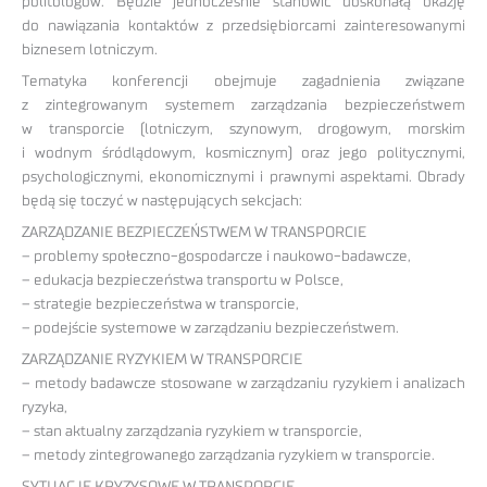
politologów. Będzie jednocześnie stanowić doskonałą okazję
do nawiązania kontaktów z przedsiębiorcami zainteresowanymi
biznesem lotniczym.
Tematyka konferencji obejmuje zagadnienia związane
z zintegrowanym systemem zarządzania bezpieczeństwem
w transporcie (lotniczym, szynowym, drogowym, morskim
i wodnym śródlądowym, kosmicznym) oraz jego politycznymi,
psychologicznymi, ekonomicznymi i prawnymi aspektami. Obrady
będą się toczyć w następujących sekcjach:
ZARZĄDZANIE BEZPIECZEŃSTWEM W TRANSPORCIE
– problemy społeczno-gospodarcze i naukowo-badawcze,
– edukacja bezpieczeństwa transportu w Polsce,
– strategie bezpieczeństwa w transporcie,
– podejście systemowe w zarządzaniu bezpieczeństwem.
ZARZĄDZANIE RYZYKIEM W TRANSPORCIE
– metody badawcze stosowane w zarządzaniu ryzykiem i analizach
ryzyka,
– stan aktualny zarządzania ryzykiem w transporcie,
– metody zintegrowanego zarządzania ryzykiem w transporcie.
SYTUACJE KRYZYSOWE W TRANSPORCIE