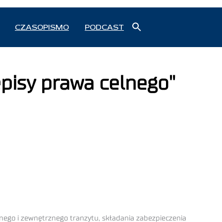
Search
CZASOPISMO
PODCAST
for:
Search Button
pisy prawa celnego"
ego i zewnętrznego tranzytu, składania zabezpieczenia