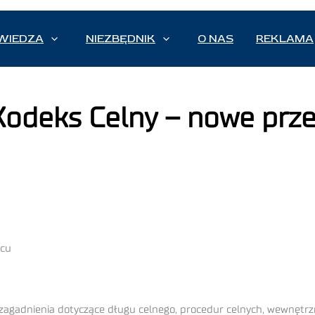
WIEDZA
NIEZBĘDNIK
O NAS
REKLAMA
Kodeks Celny – nowe prze
wcu
agadnienia dotyczące długu celnego, procedur celnych, wewnętrzn