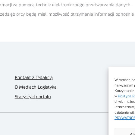
macji za pomocą technik elektronicznego przetwarzania danych.
przedsiębiorcy będą mieli możliwość otrzymania informacji odnośn
Kontakt z redakcją
W ramach nas
najwyższym 
O Mediach Logistyka
Korzystanie 
w
Polityce P
Statystyki portalu
chwili możec
internetowe
działania wi
PRYWATNOŚ
Ak