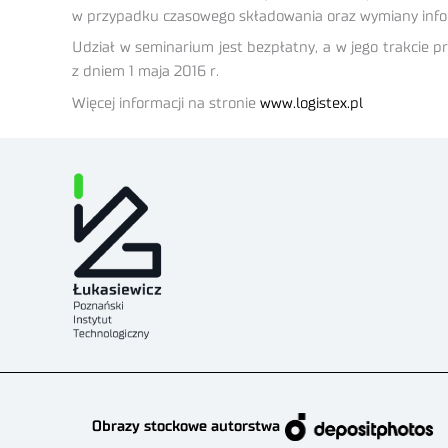
w przypadku czasowego składowania oraz wymiany infor
Udział w seminarium jest bezpłatny, a w jego trakcie 
z dniem 1 maja 2016 r.
Więcej informacji na stronie
www.logistex.pl
Obrazy stockowe autorstwa