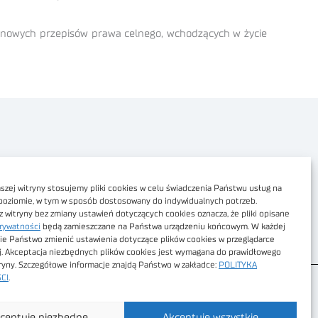
ie nowych przepisów prawa celnego, wchodzących w życie
Polityka prywatności
Dostępność cyfrowa
zej witryny stosujemy pliki cookies w celu świadczenia Państwu usług na
poziomie, w tym w sposób dostosowany do indywidualnych potrzeb.
Regulamin Portalu
z witryny bez zmiany ustawień dotyczących cookies oznacza, że pliki opisane
rywatności
będą zamieszczane na Państwa urządzeniu końcowym. W każdej
Regulamin sklepu
ie Państwo zmienić ustawienia dotyczące plików cookies w przeglądarce
j. Akceptacja niezbędnych plików cookies jest wymagana do prawidłowego
tryny. Szczegółowe informacje znajdą Państwo w zakładce:
POLITYKA
CI
.
ceptuję niezbędne
Akceptuję wszystkie