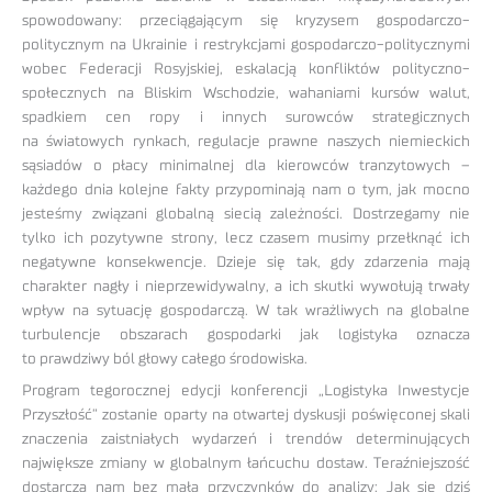
spowodowany: przeciągającym się kryzysem gospodarczo-
politycznym na Ukrainie i restrykcjami gospodarczo-politycznymi
wobec Federacji Rosyjskiej, eskalacją konfliktów polityczno-
społecznych na Bliskim Wschodzie, wahaniami kursów walut,
spadkiem cen ropy i innych surowców strategicznych
na światowych rynkach, regulacje prawne naszych niemieckich
sąsiadów o płacy minimalnej dla kierowców tranzytowych –
każdego dnia kolejne fakty przypominają nam o tym, jak mocno
jesteśmy związani globalną siecią zależności. Dostrzegamy nie
tylko ich pozytywne strony, lecz czasem musimy przełknąć ich
negatywne konsekwencje. Dzieje się tak, gdy zdarzenia mają
charakter nagły i nieprzewidywalny, a ich skutki wywołują trwały
wpływ na sytuację gospodarczą. W tak wrażliwych na globalne
turbulencje obszarach gospodarki jak logistyka oznacza
to prawdziwy ból głowy całego środowiska.
Program tegorocznej edycji konferencji „Logistyka Inwestycje
Przyszłość” zostanie oparty na otwartej dyskusji poświęconej skali
znaczenia zaistniałych wydarzeń i trendów determinujących
największe zmiany w globalnym łańcuchu dostaw. Teraźniejszość
dostarcza nam bez mała przyczynków do analizy: Jak się dziś