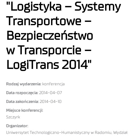
"Logistyka – Systemy
Transportowe –
Bezpieczeństwo
w Transporcie –
LogiTrans 2014"
Rodzaj wydarzenia:
konferencja
Data rozpoczęcia:
2014-04-07
Data zakończenia:
2014-04-10
Miejsce konferencji:
Szczyrk
Organizator:
Uniwersytet Technologiczno-Humanistyczny w Radomiu, Wydział