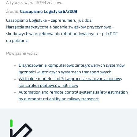
Artykuł zawiera 16394 znaków.
Źródło:
Czasopismo Logistyka 6/2009
Czasopismo Logistyka – zaprenumeruj już dziś!
Narzędzia statystyczne a badanie związków przyczynowo –
skutkowych w projektowaniu robót budowlanych – plik PDF
do pobrania
Powiązane wpisy:
Diagnozowanie komputerowo zintegrowanych systemów
łączności w lotniczych systemach transportowych
Wirtualne modele cad 3d w procesie nauczania budowy
konstrukcji płatowców i silników
Automation and remote control systems safety estimation
by elements reliability on railway transport