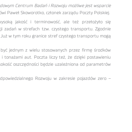
Narodowym Centrum Badań i Rozwoju możliwe jest wsparcie
wi Paweł Skoworotko, członek zarządu Poczty Polskiej.
soką jakość i terminowość, ale też przełożyło się
ji zadań w strefach tzw. czystego transportu. Zgodnie
. Już w tym roku granice stref czystego transportu mogą
ą być jednym z wielu stosowanych przez firmę środków
 tonażami aut. Poczta liczy też, że dzięki postawieniu
Wysokość oszczędności będzie uzależniona od parametrów
powiedzialnego Rozwoju w zakresie pojazdów zero –