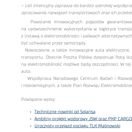
–
List Intencyjny zaprasza do bardzo szerokiej współpr
opracowania rozwiązań transportowych oraz ich przetes
Powstanie innowacyjnych pojazdów gwarantowałby P
na upowszechnienie wykorzystania w logistyce transpo
z Ustawą o elektromobilności i paliwach alternatywnych
być uchwalane przez samorządy.
Nowoczesne, a także innowacyjne auta elektryczne, k
transportu. Obecnie Poczta Polska dysponuje flotą lic
na elektromobilność możliwe będą oszczędności. W tej 
auta.
Współpraca Narodowego Centrum Badań i Rozwoju i 
i niskoemisyjnych, a także Plan Rozwoju Elektromobilnoś
Powiązane wpisy:
Techniczne nowinki od Solarisa
Ambitny projekt wodorowy JSW oraz PKP CARGO
Uroczysty przejazd pociągu TLK Malinowski