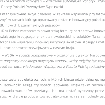
akże wszelkich rozwiązań w dziedzinie automatyki i robotyki, któ
Poczty Polskiej Przemysław Sypniewski.
ensyfikowało swoje działania w zakresie wspierania projektów
czny”, w ramach którego opracowany zostanie innowacyjny polski a
1000 nowych bezemimsyjnych pojazdów.
B+R w Polsce zastosowało nowatorską formułę partnerstwa innowac
awiającego, kreującego rynek dla nowatorskich produktów. Ta sam
adczone we wspieraniu innowacji instytucje światowe, stosujące m
niu prac badawczo-rozwojowych w naszym kraju.
my w NCBR w sposób kompleksowy
– przekonuje dyrektor Narodowe
ram dotyczący mobilnego magazynu wodoru, który mógłby być wyko
 infrastruktury ładowania. Współpraca z Pocztą Polską to kolejny
sce testy aut elektrycznych, w których bierze udział dziewięć mo
. ładowność, zasięg czy sposób ładowania. Dzięki takim testom P
mułowania warunków przetargu, jaki ma zostać ogłoszony prz
szości w ofercie producentów aut elektrycznych są samochody o