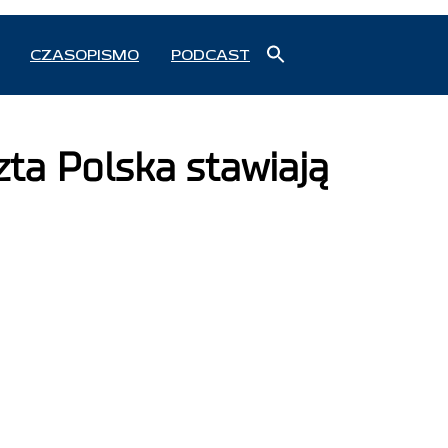
Search
CZASOPISMO
PODCAST
for:
Search Button
ta Polska stawiają