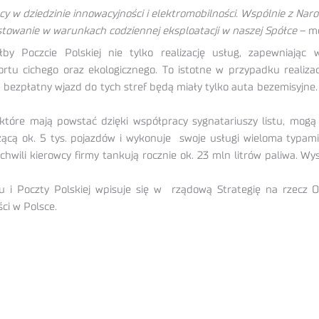
acy w dziedzinie innowacyjności i elektromobilności. Wspólnie z 
towanie w warunkach codziennej eksploatacji w naszej Spółce
– mó
oczcie Polskiej nie tylko realizację usług, zapewniając wy
rtu cichego oraz ekologicznego. To istotne w przypadku realizac
 bezpłatny wjazd do tych stref będą miały tylko auta bezemisyjne
tóre mają powstać dzięki współpracy sygnatariuszy listu, mog
zącą ok. 5 tys. pojazdów i wykonuje swoje usługi wieloma typami i
chwili kierowcy firmy tankują rocznie ok. 23 mln litrów paliwa. 
Poczty Polskiej wpisuje się w rządową Strategię na rzecz Od
ci w Polsce.