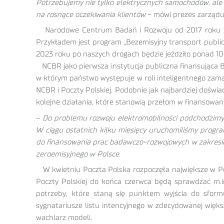
Potrzebujemy nie tylko elektrycznych samochodów, ale t
na rosnące oczekiwania klientów
– mówi prezes zarządu 
Narodowe Centrum Badań i Rozwoju od 2017 roku zint
Przykładem jest program „Bezemisyjny transport publi
2023 roku po naszych drogach będzie jeździło ponad 
NCBR jako pierwsza instytucja publiczna finansująca 
w którym państwo występuje w roli inteligentnego zam
NCBR i Poczty Polskiej. Podobnie jak najbardziej doświ
kolejne działania, które stanowią przełom w finansowa
–
Do problemu rozwoju elektromobilności podchodzi
W ciągu ostatnich kilku miesięcy uruchomiliśmy prog
do finansowania prac badawczo-rozwojowych w zakresie
zeroemisyjnego w Polsce.
W kwietniu Poczta Polska rozpoczęła największe w Pol
Poczty Polskiej do końca czerwca będą sprawdzać m.in
potrzeby, które staną się punktem wyjścia do sfor
sygnatariusze listu intencyjnego w zdecydowanej więk
wachlarz modeli.