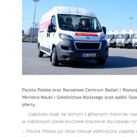
Poczta Polska oraz Narodowe Centrum Badań i Rozwoju 
Ministra Nauki i Szkolnictwa Wyższego oraz spółki Ska
oferty.
Logistyka staje się jednym z głównych motorów nap
w najbliższym czasie kluczowe znaczenie dla rozwoju ryn
–
Poczta Polska już teraz testuje elektryczne pojazdy