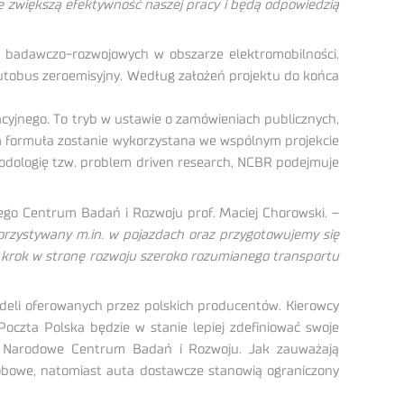
re zwiększą efektywność naszej pracy i będą odpowiedzią
 badawczo-rozwojowych w obszarze elektromobilności.
utobus zeroemisyjny. Według założeń projektu do końca
yjnego. To tryb w ustawie o zamówieniach publicznych,
a formuła zostanie wykorzystana we wspólnym projekcie
etodologię tzw. problem driven research, NCBR podejmuje
go Centrum Badań i Rozwoju prof. Maciej Chorowski. –
rzystywany m.in. w pojazdach oraz przygotowujemy się
 krok w stronę rozwoju szeroko rozumianego transportu
deli oferowanych przez polskich producentów. Kierowcy
oczta Polska będzie w stanie lepiej zdefiniować swoje
ez Narodowe Centrum Badań i Rozwoju. Jak zauważają
sobowe, natomiast auta dostawcze stanowią ograniczony