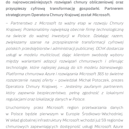
do najnowocześniejszych rozwiązań chmury obliczeniowej oraz
przyspieszy cyfrową transformację gospodarki. Partnerem
strategicznym Operatora Chmury Krajowej został Microsoft.
–
Partnerstwo z Microsoft to ważny etap w rozwoju Chmury
Krajowej. Przekonaliśmy największą obecnie firmę technologiczną
na świecie do ważnej inwestycji w Polsce. Działając razem,
zwiększamy szanse na przyspieszenie transformacji cyfrowej
polskich przedsiębiorstw i administracji publicznej. OChK dostarcza
usługi w modelu multicloud, dając klientom swobodę wyboru
między wariantami adopcji rozwiązań chmurowych i oferując
technologie, które najlepiej pasują do ich modelu biznesowego.
Platforma chmurowa Azure i rozwiązania Microsoft 365 to świetne
rozszerzenie naszej oferty
– powiedział Michał Potoczek, prezes
Operatora Chmury Krajowej. –
Jesteśmy zaufanym partnerem,
który zapewnia bezpieczeństwo, pełną zgodność z lokalnymi
regulacjami oraz lokalizację danych w Polsce.
Uruchomiony przez Microsoft region przetwarzania danych
w Polsce będzie pierwszym w Europie Środkowo-Wschodniej.
W skład globalnej infrastruktury Microsoft wchodzi już 59 regionów
chmurowych zapewniających dostępność usługi Microsoft Azure