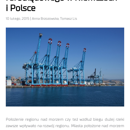
i Polsce
10 lutego, 2015 | Anna Brzozowska, Tomasz Lis
Położenie regionu nad morzem czy też wzdłuż biegu dużej rzeki
zawsze wpływało na rozwój regionu. Miasta położone nad morzem