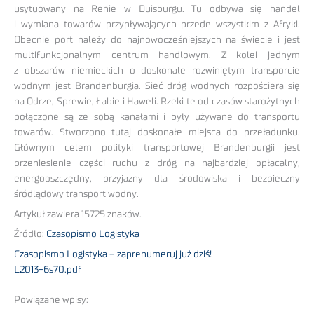
usytuowany na Renie w Duisburgu. Tu odbywa się handel
i wymiana towarów przypływających przede wszystkim z Afryki.
Obecnie port należy do najnowocześniejszych na świecie i jest
multifunkcjonalnym centrum handlowym. Z kolei jednym
z obszarów niemieckich o doskonale rozwiniętym transporcie
wodnym jest Brandenburgia. Sieć dróg wodnych rozpościera się
na Odrze, Sprewie, Łabie i Haweli. Rzeki te od czasów starożytnych
połączone są ze sobą kanałami i były używane do transportu
towarów. Stworzono tutaj doskonałe miejsca do przeładunku.
Głównym celem polityki transportowej Brandenburgii jest
przeniesienie części ruchu z dróg na najbardziej opłacalny,
energooszczędny, przyjazny dla środowiska i bezpieczny
śródlądowy transport wodny.
Artykuł zawiera 15725 znaków.
Źródło:
Czasopismo Logistyka
Czasopismo Logistyka – zaprenumeruj już dziś!
L2013-6s70.pdf
Powiązane wpisy: