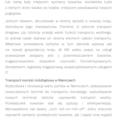
lub rzeką były miejscem wymiany towarów, kontaktów ludzi
z różnych stron świata czy krajów, miejscem powstawania nowych
poglądów.
Jednym słowem, decydowały w istotny sposób o rozwoju kraju,
dobrobycie jego mieszkańców. Pomimo, iż obecnie transport
drogowy czy lotniczy przejął wiele funkcji transportu wodnego,
to jednak nadal stanowi on istotny element całości transportu.
Właściwie prowadzona polityka w tym zakresie wpływa zaś
na rozwój gospodarczy kraju. W XXI wieku popyt na usługi
przewozowe związany jest z przemieszczaniem towarów,
magazynowaniem, zespołem czynności formalnoprawnych,
doradztwem, logistyką magazynową, wyspecjalizowanymi usługami
IT.
Transport morski i śródlądowy w Niemczech
Rozbudowa i renowacja wielu portów w Niemczech, zastosowanie
nowoczesnych technik do transportu morskiego, wybudowanie
nowych terminali istotnie usprawniło transport wodny.
Przeładunek towarów stał się szybszy i efektywniejszy.
Wprowadzono tak zwany „ruch roll-on-roll-off”, który znacznie
usprawnił zarówno przeładunek towarów, jak i wjazd oraz wyjazd