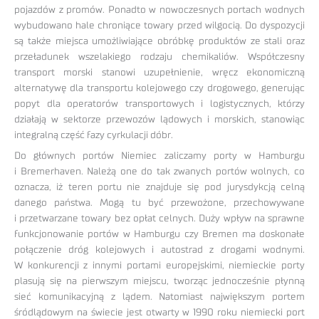
pojazdów z promów. Ponadto w nowoczesnych portach wodnych
wybudowano hale chroniące towary przed wilgocią. Do dyspozycji
są także miejsca umożliwiające obróbkę produktów ze stali oraz
przeładunek wszelakiego rodzaju chemikaliów. Współczesny
transport morski stanowi uzupełnienie, wręcz ekonomiczną
alternatywę dla transportu kolejowego czy drogowego, generując
popyt dla operatorów transportowych i logistycznych, którzy
działają w sektorze przewozów lądowych i morskich, stanowiąc
integralną część fazy cyrkulacji dóbr.
Do głównych portów Niemiec zaliczamy porty w Hamburgu
i Bremerhaven. Należą one do tak zwanych portów wolnych, co
oznacza, iż teren portu nie znajduje się pod jurysdykcją celną
danego państwa. Mogą tu być przewożone, przechowywane
i przetwarzane towary bez opłat celnych. Duży wpływ na sprawne
funkcjonowanie portów w Hamburgu czy Bremen ma doskonałe
połączenie dróg kolejowych i autostrad z drogami wodnymi.
W konkurencji z innymi portami europejskimi, niemieckie porty
plasują się na pierwszym miejscu, tworząc jednocześnie płynną
sieć komunikacyjną z lądem. Natomiast największym portem
śródlądowym na świecie jest otwarty w 1990 roku niemiecki port