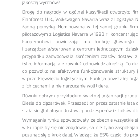
jakością wyrobów?
Drogę do nagrody w ogólnej klasyfikacji otworzyło f
Finnforest U.K., Volkswagen Navarra wraz z Logistyka
żadną pomyłką. Nominowana w tej samej grupie firm
pilotażowym z Logistica Navarra w 1990 r., koncentrują
kooperantowi, powierzając mu funkcję głównego p
i zarządzanie/sterowanie centrum jednoczącym dzies
przypadku zaowocowała skróceniem czasów dostaw, zm
tylko informacją, ale również odpowiedzialnością. Co 
co pozwoliło na efektywne funkcjonowanie struktury j
w przedsięwzięciu logistycznym. Funkcją powstałej or
z ich cechami, a nie narzucanie woli lidera.
Równie dobrym przykładem świetnej organizacji produkc
Diesla do ciężarówek. Przeszedł on przez ostatnie lat
stała się globalnym dostawcą podzespołów i silników dla
Wymagania rynku spowodowały, że obecnie wszystkie sil
w Europie by się nie znajdował, są nie tylko zaspokaj
posunąć się o krok dalej. Wiedząc, że 65% części do pr