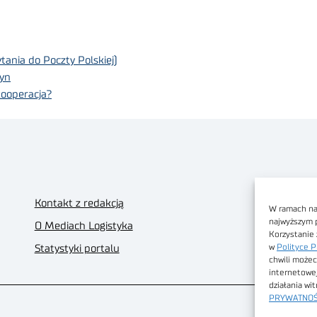
ania do Poczty Polskiej)
zyn
kooperacja?
Kontakt z redakcją
W ramach nas
najwyższym 
O Mediach Logistyka
Korzystanie 
w
Polityce P
Statystyki portalu
chwili możec
internetowe
działania wi
PRYWATNOŚ