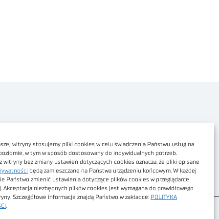
Polityka prywatności
Dostępność cyfrowa
zej witryny stosujemy pliki cookies w celu świadczenia Państwu usług na
poziomie, w tym w sposób dostosowany do indywidualnych potrzeb.
Regulamin Portalu
z witryny bez zmiany ustawień dotyczących cookies oznacza, że pliki opisane
rywatności
będą zamieszczane na Państwa urządzeniu końcowym. W każdej
Regulamin sklepu
ie Państwo zmienić ustawienia dotyczące plików cookies w przeglądarce
j. Akceptacja niezbędnych plików cookies jest wymagana do prawidłowego
tryny. Szczegółowe informacje znajdą Państwo w zakładce:
POLITYKA
CI
.