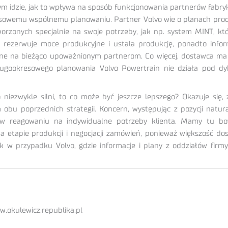
 tym idzie, jak to wpływa na sposób funkcjonowania partnerów fabryk
resowemu wspólnemu planowaniu. Partner Volvo wie o planach prod
tworzonych specjalnie na swoje potrzeby, jak np. system MINT, k
e rezerwuje moce produkcyjne i ustala produkcję, ponadto in
iane na bieżąco upoważnionym partnerom. Co więcej, dostawca ma n
gookresowego planowania Volvo Powertrain nie działa pod dykt
ko niezwykle silni, to co może być jeszcze lepszego? Okazuje się,
bu poprzednich strategii. Koncern, występując z pozycji natur
y w reagowaniu na indywidualne potrzeby klienta. Mamy tu b
na etapie produkcji i negocjacji zamówień, ponieważ większość d
k w przypadku Volvo, gdzie informacje i plany z oddziałów firm
w.okulewicz.republika.pl