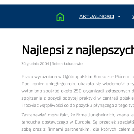
AKTUALNOŚCI
Najlepsi z najlepszyc
30 grudnia, 2004 | Robert Łukasiewicz
Praca wyróżniona w Ogólnopolskim Konkursie Piórem Lo
Pod koniec ubiegłego roku ukazała się wiadomość o t
wyłoniono spośród około 250 organizacji zgłoszonych d
spojrzenie z pozycji odbytej praktyki w centrali pols
i rozwiać wątpliwości co do pożytku płynącego z tego 
Zastanawiać może fakt, że firma Jungheinrich, znana 
łańcucha dostawczego w Europie. Są przecież specjali
sobą oraz z firmami partnerskimi, dla których celem 