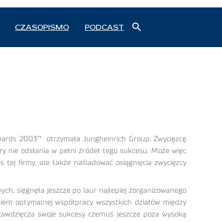
Search
CZASOPISMO
PODCAST
for:
Search Button
wards 2003”
¹
otrzymała Jungheinrich Group. Zwycięzcę
ry nie odsłania w pełni źródeł tego sukcesu. Może więc
 tej firmy, ale także naśladować osiągnięcia zwycięzcy
h, sięgnęła jeszcze po laur najlepiej zorganizowanego
eniem optymalnej współpracy wszystkich działów między
h zawdzięcza swoje sukcesy czemuś jeszcze poza wysoką