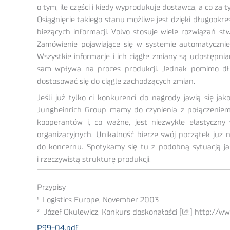
o tym, ile części i kiedy wyprodukuje dostawca, a co za
Osiągnięcie takiego stanu możliwe jest dzięki długook
bieżących informacji. Volvo stosuje wiele rozwiązań s
Zamówienie pojawiające się w systemie automatyczni
Wszystkie informacje i ich ciągłe zmiany są udostępn
sam wpływa na proces produkcji. Jednak pomimo dłu
dostosować się do ciągle zachodzących zmian.
Jeśli już tylko ci konkurenci do nagrody jawią się ja
Jungheinrich Group mamy do czynienia z połączeniem o
kooperantów i, co ważne, jest niezwykle elastyczn
organizacyjnych. Unikalność bierze swój początek już 
do koncernu. Spotykamy się tu z podobną sytuacją ja
i rzeczywistą strukturę produkcji.
Przypisy
¹ Logistics Europe, November 2003
²
Józef Okulewicz, Konkurs doskonałości [@:] http://ww
P99-04.pdf