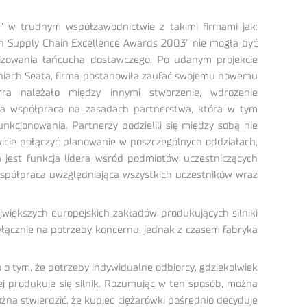
g” w trudnym współzawodnictwie z takimi firmami jak:
an Supply Chain Excellence Awards 2003” nie mogła być
izowania łańcucha dostawczego. Po udanym projekcie
 liniach Seata, firma postanowiła zaufać swojemu nowemu
ra należało między innymi stworzenie, wdrożenie
yła współpraca na zasadach partnerstwa, która w tym
jonowania. Partnerzy podzielili się między sobą nie
wicie połączyć planowanie w poszczególnych oddziałach,
a jest funkcja lidera wśród podmiotów uczestniczących
współpraca uwzględniająca wszystkich uczestników wraz
jwiększych europejskich zakładów produkujących silniki
yłącznie na potrzeby koncernu, jednak z czasem fabryka
o tym, że potrzeby indywidualne odbiorcy, gdziekolwiek
ej produkuje się silnik. Rozumując w ten sposób, można
żna stwierdzić, że kupiec ciężarówki pośrednio decyduje