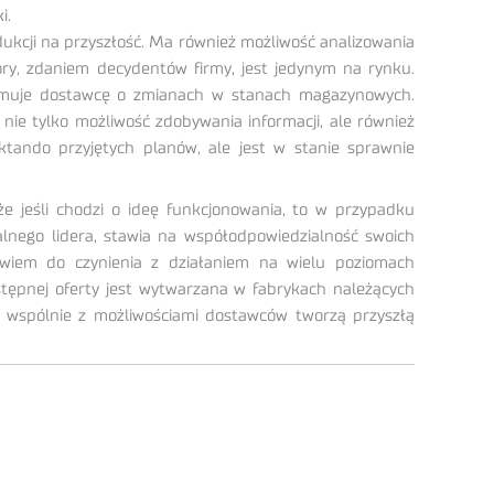
i.
ukcji na przyszłość. Ma również możliwość analizowania
tóry, zdaniem decydentów firmy, jest jedynym na rynku.
formuje dostawcę o zmianach w stanach magazynowych.
ie tylko możliwość zdobywania informacji, ale również
ando przyjętych planów, ale jest w stanie sprawnie
 że jeśli chodzi o ideę funkcjonowania, to w przypadku
alnego lidera, stawia na współodpowiedzialność swoich
owiem do czynienia z działaniem na wielu poziomach
ostępnej oferty jest wytwarzana w fabrykach należących
y wspólnie z możliwościami dostawców tworzą przyszłą