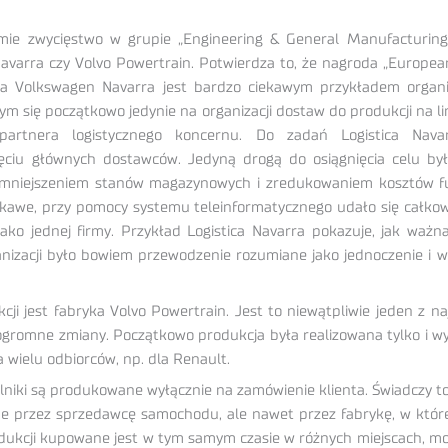
irmie zwycięstwo w grupie „Engineering & General Manufacturin
 Navarra czy Volvo Powertrain. Potwierdza to, że nagroda „Europe
a Volkswagen Navarra jest bardzo ciekawym przykładem organ
cym się początkowo jedynie na organizacji dostaw do produkcji na
artnera logistycznego koncernu. Do zadań Logistica Navar
ięciu głównych dostawców. Jedyną drogą do osiągnięcia celu b
niejszeniem stanów magazynowych i zredukowaniem kosztów funkc
ciekawe, przy pomocy systemu teleinformatycznego udało się całko
ako jednej firmy. Przykład Logistica Navarra pokazuje, jak ważn
ganizacji było bowiem przewodzenie rozumiane jako jednoczenie i 
ji jest fabryka Volvo Powertrain. Jest to niewątpliwie jeden z na
a ogromne zmiany. Początkowo produkcja była realizowana tylko i w
 wielu odbiorców, np. dla Renault.
niki są produkowane wyłącznie na zamówienie klienta. Świadczy to 
ane przez sprzedawcę samochodu, ale nawet przez fabrykę, w któr
odukcji kupowane jest w tym samym czasie w różnych miejscach, mo