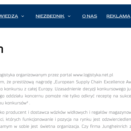
WIEDZA
NIEZBĘDNIK
O NAS
REKLAMA
h
gistyka organizowanym przez portal www.logistyka.net.pl
ym, że prestiżową nagrodę „European Supply Chain Excellence A
o konkursu z całej Europy. Uzasadnienie decyzji konkursowego ju
kiego oddziału koncernu pomoże nie tylko odkryć receptę na sukces
typu konkursów
²
.
jako producent i dostawca wózków widłowych i regałów magazynowyc
ści, których funkcjonowanie i pozycja na rynku jest odzwierciedl
samym w sobie jest świetna organizacja. Czy firma Jungheinric