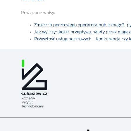
Powiązane wpisy:
Zmierzch pocztowego operatora publicznego? (pyt
Jak wyliczyć koszt przepływu palety przez maga
Przyszłość usług pocztowych – konkurencja czy 