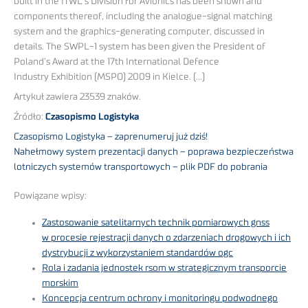
built in the ITWL’s Division for Avionics has been shown and
components thereof, including the analogue-signal matching
system and the graphics-generating computer, discussed in
details. The SWPL-1 system has been given the President of
Poland’s Award at the 17th International Defence
Industry Exhibition (MSPO) 2009 in Kielce. (…)
Artykuł zawiera 23539 znaków.
Źródło:
Czasopismo Logistyka
Czasopismo Logistyka – zaprenumeruj już dziś!
Nahełmowy system prezentacji danych – poprawa bezpieczeństwa
lotniczych systemów transportowych – plik PDF do pobrania
Powiązane wpisy:
Zastosowanie satelitarnych technik pomiarowych gnss
w procesie rejestracji danych o zdarzeniach drogowych i ich
dystrybucji z wykorzystaniem standardów ogc
Rola i zadania jednostek rsom w strategicznym transporcie
morskim
Koncepcja centrum ochrony i monitoringu podwodnego