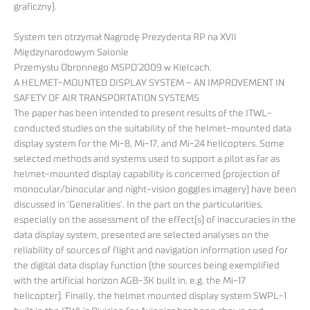
graficzny).
System ten otrzymał Nagrodę Prezydenta RP na XVII
Międzynarodowym Salonie
Przemysłu Obronnego MSPO’2009 w Kielcach.
A HELMET-MOUNTED DISPLAY SYSTEM – AN IMPROVEMENT IN
SAFETY OF AIR TRANSPORTATION SYSTEMS
The paper has been intended to present results of the ITWL-
conducted studies on the suitability of the helmet-mounted data
display system for the Mi-8, Mi-17, and Mi-24 helicopters. Some
selected methods and systems used to support a pilot as far as
helmet-mounted display capability is concerned (projection of
monocular/binocular and night-vision goggles imagery) have been
discussed in ‘Generalities’. In the part on the particularities,
especially on the assessment of the effect(s) of inaccuracies in the
data display system, presented are selected analyses on the
reliability of sources of flight and navigation information used for
the digital data display function (the sources being exemplified
with the artificial horizon AGB-3K built in, e.g. the Mi-17
helicopter). Finally, the helmet mounted display system SWPL-1