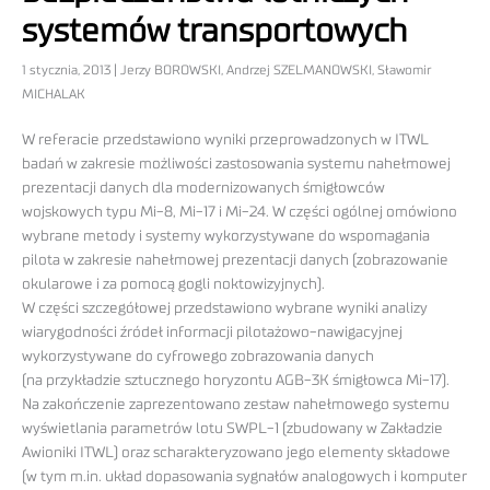
systemów transportowych
1 stycznia, 2013 | Jerzy BOROWSKI, Andrzej SZELMANOWSKI, Sławomir
MICHALAK
W referacie przedstawiono wyniki przeprowadzonych w ITWL
badań w zakresie możliwości zastosowania systemu nahełmowej
prezentacji danych dla modernizowanych śmigłowców
wojskowych typu Mi-8, Mi-17 i Mi-24. W części ogólnej omówiono
wybrane metody i systemy wykorzystywane do wspomagania
pilota w zakresie nahełmowej prezentacji danych (zobrazowanie
okularowe i za pomocą gogli noktowizyjnych).
W części szczegółowej przedstawiono wybrane wyniki analizy
wiarygodności źródeł informacji pilotażowo-nawigacyjnej
wykorzystywane do cyfrowego zobrazowania danych
(na przykładzie sztucznego horyzontu AGB-3K śmigłowca Mi-17).
Na zakończenie zaprezentowano zestaw nahełmowego systemu
wyświetlania parametrów lotu SWPL-1 (zbudowany w Zakładzie
Awioniki ITWL) oraz scharakteryzowano jego elementy składowe
(w tym m.in. układ dopasowania sygnałów analogowych i komputer