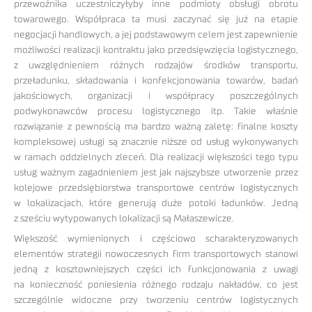
przewoźnika uczestniczyłyby inne podmioty obsługi obrotu
towarowego. Współpraca ta musi zaczynać się już na etapie
negocjacji handlowych, a jej podstawowym celem jest zapewnienie
możliwości realizacji kontraktu jako przedsięwzięcia logistycznego,
z uwzględnieniem różnych rodzajów środków transportu,
przeładunku, składowania i konfekcjonowania towarów, badań
jakościowych, organizacji i współpracy poszczególnych
podwykonawców procesu logistycznego itp. Takie właśnie
rozwiązanie z pewnością ma bardzo ważną zaletę: finalne koszty
kompleksowej usługi są znacznie niższe od usług wykonywanych
w ramach oddzielnych zleceń. Dla realizacji większości tego typu
usług ważnym zagadnieniem jest jak najszybsze utworzenie przez
kolejowe przedsiębiorstwa transportowe centrów logistycznych
w lokalizacjach, które generują duże potoki ładunków. Jedną
z sześciu wytypowanych lokalizacji są Małaszewicze.
Większość wymienionych i częściowo scharakteryzowanych
elementów strategii nowoczesnych firm transportowych stanowi
jedną z kosztowniejszych części ich funkcjonowania z uwagi
na konieczność poniesienia różnego rodzaju nakładów, co jest
szczególnie widoczne przy tworzeniu centrów logistycznych