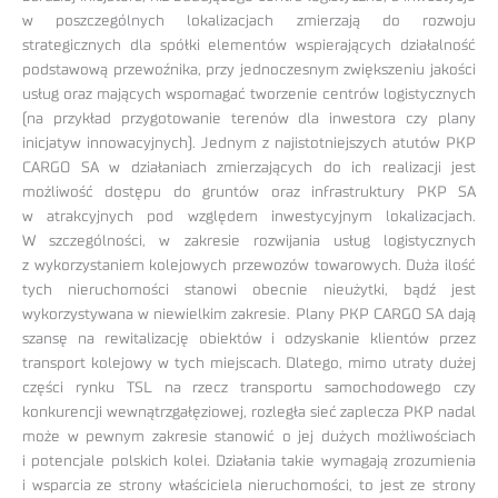
w poszczególnych lokalizacjach zmierzają do rozwoju
strategicznych dla spółki elementów wspierających działalność
podstawową przewoźnika, przy jednoczesnym zwiększeniu jakości
usług oraz mających wspomagać tworzenie centrów logistycznych
(na przykład przygotowanie terenów dla inwestora czy plany
inicjatyw innowacyjnych). Jednym z najistotniejszych atutów PKP
CARGO SA w działaniach zmierzających do ich realizacji jest
możliwość dostępu do gruntów oraz infrastruktury PKP SA
w atrakcyjnych pod względem inwestycyjnym lokalizacjach.
W szczególności, w zakresie rozwijania usług logistycznych
z wykorzystaniem kolejowych przewozów towarowych. Duża ilość
tych nieruchomości stanowi obecnie nieużytki, bądź jest
wykorzystywana w niewielkim zakresie. Plany PKP CARGO SA dają
szansę na rewitalizację obiektów i odzyskanie klientów przez
transport kolejowy w tych miejscach. Dlatego, mimo utraty dużej
części rynku TSL na rzecz transportu samochodowego czy
konkurencji wewnątrzgałęziowej, rozległa sieć zaplecza PKP nadal
może w pewnym zakresie stanowić o jej dużych możliwościach
i potencjale polskich kolei. Działania takie wymagają zrozumienia
i wsparcia ze strony właściciela nieruchomości, to jest ze strony