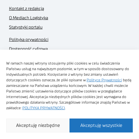
Kontakt z redakcją
O Mediach Logistyka
Statystyki portalu
Polityka prywatności
Dostępność cyfrowa
Regulamin Portalu
W ramach naszej witryny stosujemy pliki cookies w celu świadczenia
Regulamin sklepu
Państwu usług na najwyższym poziomie, w tym w sposób dostosowany do
indywidualnych potrzeb. Korzystanie z witryny bez zmiany ustawień
dotyczących cookies oznacza, że pliki opisane w
Polityce Prywatności
będą
zamieszczane na Państwa urządzeniu końcowym. W każdej chwili możecie
Państwo zmienić ustawienia dotyczące plików cookies w przeglądarce
internetowej. Akceptacja niezbędnych plików cookies jest wymagana do
Obrazy stockowe
prawidłowego działania witryny. Szczegółowe informacje znajdą Państwo w
autorstwa
zakładce:
POLITYKA PRYWATNOŚCI
.
Sieć Badawcza Łukasiewicz - Poznański Instytut
Akceptuję niezbędne
Akceptuję wszystkie
Technologiczny