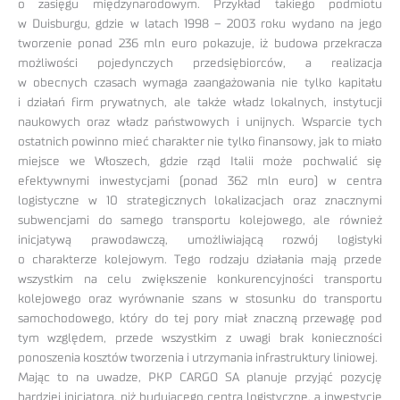
o zasięgu międzynarodowym. Przykład takiego podmiotu
w Duisburgu, gdzie w latach 1998 – 2003 roku wydano na jego
tworzenie ponad 236 mln euro pokazuje, iż budowa przekracza
możliwości pojedynczych przedsiębiorców, a realizacja
w obecnych czasach wymaga zaangażowania nie tylko kapitału
i działań firm prywatnych, ale także władz lokalnych, instytucji
naukowych oraz władz państwowych i unijnych. Wsparcie tych
ostatnich powinno mieć charakter nie tylko finansowy, jak to miało
miejsce we Włoszech, gdzie rząd Italii może pochwalić się
efektywnymi inwestycjami (ponad 362 mln euro) w centra
logistyczne w 10 strategicznych lokalizacjach oraz znacznymi
subwencjami do samego transportu kolejowego, ale również
inicjatywą prawodawczą, umożliwiającą rozwój logistyki
o charakterze kolejowym. Tego rodzaju działania mają przede
wszystkim na celu zwiększenie konkurencyjności transportu
kolejowego oraz wyrównanie szans w stosunku do transportu
samochodowego, który do tej pory miał znaczną przewagę pod
tym względem, przede wszystkim z uwagi brak konieczności
ponoszenia kosztów tworzenia i utrzymania infrastruktury liniowej.
Mając to na uwadze, PKP CARGO SA planuje przyjąć pozycję
bardziej inicjatora, niż budującego centra logistyczne, a inwestycje