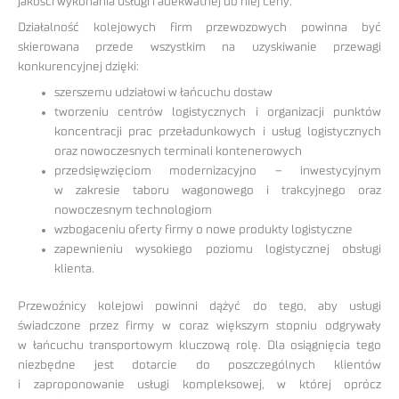
jakości wykonania usługi i adekwatnej do niej ceny.
Działalność kolejowych firm przewozowych powinna być
skierowana przede wszystkim na uzyskiwanie przewagi
konkurencyjnej dzięki:
szerszemu udziałowi w łańcuchu dostaw
tworzeniu centrów logistycznych i organizacji punktów
koncentracji prac przeładunkowych i usług logistycznych
oraz nowoczesnych terminali kontenerowych
przedsięwzięciom modernizacyjno – inwestycyjnym
w zakresie taboru wagonowego i trakcyjnego oraz
nowoczesnym technologiom
wzbogaceniu oferty firmy o nowe produkty logistyczne
zapewnieniu wysokiego poziomu logistycznej obsługi
klienta.
Przewoźnicy kolejowi powinni dążyć do tego, aby usługi
świadczone przez firmy w coraz większym stopniu odgrywały
w łańcuchu transportowym kluczową rolę. Dla osiągnięcia tego
niezbędne jest dotarcie do poszczególnych klientów
i zaproponowanie usługi kompleksowej, w której oprócz