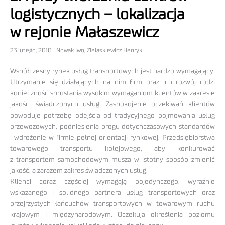
logistycznych – lokalizacja
w rejonie Małaszewicz
23 lutego, 2010 | Nowak Iwo, Zielaskiewicz Henryk
Współczesny rynek usług transportowych jest bardzo wymagający.
Utrzymanie się działających na nim firm oraz ich rozwój rodzi
konieczność sprostania wysokim wymaganiom klientów w zakresie
jakości świadczonych usług. Zaspokojenie oczekiwań klientów
powoduje potrzebę odejścia od tradycyjnego pojmowania usług
przewozowych, podniesienia progu dotychczasowych standardów
i wdrożenie w firmie pełnej orientacji rynkowej. Przedsiębiorstwa
towarowego transportu kolejowego, aby konkurować
z transportem samochodowym muszą w istotny sposób zmienić
jakość, a zarazem zakres świadczonych usług.
Klienci coraz częściej wymagają pojedynczego, wyraźnie
wskazanego i solidnego partnera usług transportowych oraz
przejrzystych łańcuchów transportowych w towarowym ruchu
krajowym i międzynarodowym. Oczekują określenia poziomu