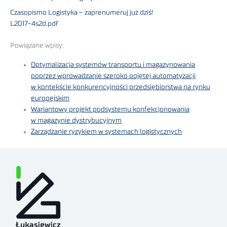
Czasopismo Logistyka – zaprenumeruj już dziś!
L2017-4s2d.pdf
Powiązane wpisy:
Optymalizacja systemów transportu i magazynowania
poprzez wprowadzanie szeroko pojętej automatyzacji
w kontekście konkurencyjności przedsiębiorstwa na rynku
europejskim
Wariantowy projekt podsystemu konfekcjonowania
w magazynie dystrybucyjnym
Zarządzanie ryzykiem w systemach logistycznych