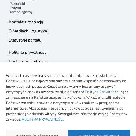
Kontakt z redakcją
O Mediach Logistyka
Statystyki portalu
Polityka prywatności
Dostępność cyfrowa
Regulamin Portalu
W ramach naszej witryny stosujemy pliki cookies w celu świadczenia
Regulamin sklepu
Państwu usług na najwyższym poziomie, w tym w sposób dostosowany do
indywidualnych potrzeb. Korzystanie z witryny bez zmiany ustawień
dotyczących cookies oznacza, że pliki opisane w
Polityce Prywatności
będą
zamieszczane na Państwa urządzeniu końcowym. W każdej chwili możecie
Państwo zmienić ustawienia dotyczące plików cookies w przeglądarce
internetowej. Akceptacja niezbędnych plików cookies jest wymagana do
Obrazy stockowe
prawidłowego działania witryny. Szczegółowe informacje znajdą Państwo w
autorstwa
zakładce:
POLITYKA PRYWATNOŚCI
.
Sieć Badawcza Łukasiewicz - Poznański Instytut