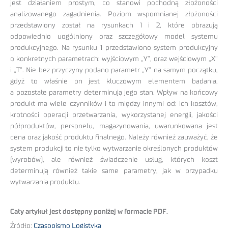
jest działaniem prostym, co stanowi pochodną złożoności
analizowanego zagadnienia. Poziom wspomnianej złożoności
przedstawiony został na rysunkach 1 i 2, które obrazują
odpowiednio uogólniony oraz szczegółowy model systemu
produkcyjnego. Na rysunku 1 przedstawiono system produkcyjny
o konkretnych parametrach: wyjściowym „Y”, oraz wejściowym „X”
i „T”. Nie bez przyczyny podano parametr „Y” na samym początku,
gdyż to właśnie on jest kluczowym elementem badania,
a pozostałe parametry determinują jego stan. Wpływ na końcowy
produkt ma wiele czynników i to między innymi od: ich kosztów,
krotności operacji przetwarzania, wykorzystanej energii, jakości
półproduktów, personelu, magazynowania, uwarunkowana jest
cena oraz jakość produktu finalnego. Należy również zauważyć, że
system produkcji to nie tylko wytwarzanie określonych produktów
(wyrobów), ale również świadczenie usług, których koszt
determinują również takie same parametry, jak w przypadku
wytwarzania produktu.
Cały artykuł jest dostępny poniżej w formacie PDF.
Źródło:
Czasopismo Logistyka