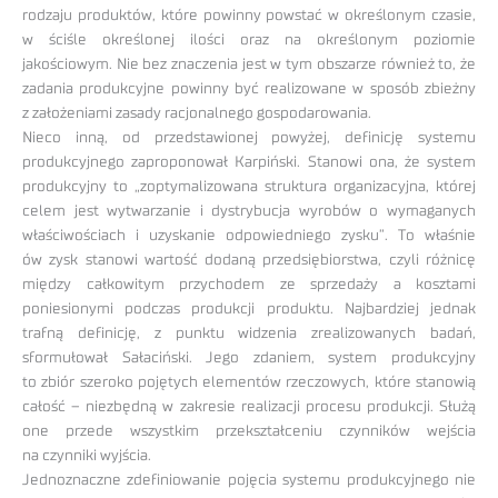
rodzaju produktów, które powinny powstać w określonym czasie,
w ściśle określonej ilości oraz na określonym poziomie
jakościowym. Nie bez znaczenia jest w tym obszarze również to, że
zadania produkcyjne powinny być realizowane w sposób zbieżny
z założeniami zasady racjonalnego gospodarowania.
Nieco inną, od przedstawionej powyżej, definicję systemu
produkcyjnego zaproponował Karpiński. Stanowi ona, że system
produkcyjny to „zoptymalizowana struktura organizacyjna, której
celem jest wytwarzanie i dystrybucja wyrobów o wymaganych
właściwościach i uzyskanie odpowiedniego zysku”. To właśnie
ów zysk stanowi wartość dodaną przedsiębiorstwa, czyli różnicę
między całkowitym przychodem ze sprzedaży a kosztami
poniesionymi podczas produkcji produktu. Najbardziej jednak
trafną definicję, z punktu widzenia zrealizowanych badań,
sformułował Sałaciński. Jego zdaniem, system produkcyjny
to zbiór szeroko pojętych elementów rzeczowych, które stanowią
całość – niezbędną w zakresie realizacji procesu produkcji. Służą
one przede wszystkim przekształceniu czynników wejścia
na czynniki wyjścia.
Jednoznaczne zdefiniowanie pojęcia systemu produkcyjnego nie