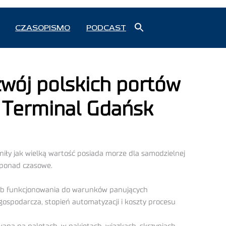
Search
CZASOPISMO
PODCAST
for:
Search Button
wój polskich portów
 Terminal Gdańsk
niły jak wielką wartość posiada morze dla samodzielnej
ę ponad czasowe.
posób funkcjonowania do warunków panujących
gospodarcza, stopień automatyzacji i koszty procesu