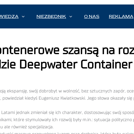
WIEDZA
NIEZBĘDNIK
O NAS
REKLAMA
ontenerowe szansą na roz
dzie Deepwater Container
woją ekspansję, swój dobrobyt w wolność, bez sztucznych zapór, oce
, powiedział kiedyś Eugeniusz Kwiatkowski. Jego słowa okazały si
ie. Latami jednak zmieniał się ich charakter, dostosowując swój s
ami, które stymulowały ich rozwój były m.in.: sytuacja polityczno 
 ale również specjalizacja.