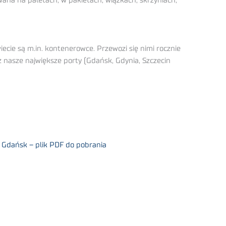
a na paletach, w pakietach, wiązkach, skrzyniach,
ecie są m.in. kontenerowce. Przewozi się nimi rocznie
 nasze największe porty (Gdańsk, Gdynia, Szczecin
 Gdańsk – plik PDF do pobrania