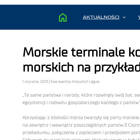
AKTUALNOŚCI
Morskie terminale k
morskich na przykła
1 stycznia, 2013 | Ewa Iwanina, Krzysztof Ligęza
„Te same państwa i narody, które rozwinęły swój byt, s
egzystencji i rozkwitu gospodarczego każdego z państw”
Korzystając z bliskości morza tworzyły się porty morsk
na zewnętrz i wewnątrz poszczególnych państw.3 Czynnik
przeładunku, połączenia z zapleczem i przedpolem portu