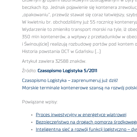
Głównym grupami ładunkowymi obsługiwanym w były ład
beczkach itp. Jednak pojawienie się kontenera zrewolu
„opakowaniu”, przewóz stawał się coraz łatwiejszy, szybs
W kwietniu br. obchodziliśmy już 55 rocznicę kontener
Wydarzenie to zmieniło transport morski na tyle, iż ob
350 mln kontenerów, a wpływy z przeładunków w obecnym
i Świnoujście) realizują rozbudowę portów pod kontem o
Historia powstania DCT w Gdańsku (…)
Artykuł zawiera 32588 znaków.
Źródło:
Czasopismo Logistyka 5/2011
Czasopismo Logistyka – zaprenumeruj już dziś!
Morskie terminale kontenerowe szansą na rozwój polsk
Powiązane wpisy:
Proces inwestycyjny w energetyce wiatrowej
Bezpieczeństwo na drogach pomorza środkoweg
Inteligentna sieć a rozwój funkcji logistyczno – dy