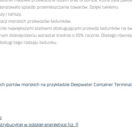
unki masowe przewożone luzem oraz drobnica, która była pakowan
cjonizowało sposób przemieszczania towarów. Dzięki takiemu
zy i tańszy.
yzacji morskich przewozów ładunków.
ecnie największymi statkami obsługującymi przewóz ładunków na świ
 dziesięcioleciu wzrastał średnio o 10% rocznie. Dlatego również
bsługi tego rodzaju ładunku.
ich portów morskich na przykładzie Deepwater Container Terminal
o
strybucyjnej w polskiej energetyce (cz. 1)