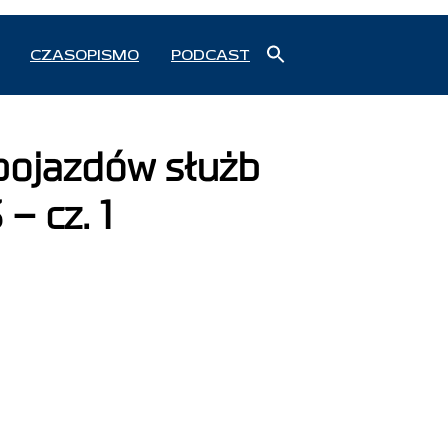
Search
CZASOPISMO
PODCAST
for:
Search Button
pojazdów służb
– cz. 1