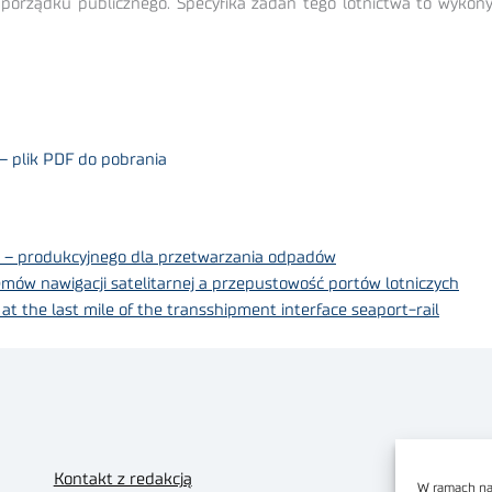
 porządku publicznego. Specyfika zadań tego lotnictwa to wykony
– plik PDF do pobrania
o – produkcyjnego dla przetwarzania odpadów
ów nawigacji satelitarnej a przepustowość portów lotniczych
 at the last mile of the transshipment interface seaport-rail
Kontakt z redakcją
W ramach nas