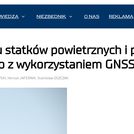
WIEDZA
NIEZBĘDNIK
O NAS
REKLAMA
 statków powietrznych i 
 z wykorzystaniem GNSS 
SKI, Henryk JAFERNIK, Stanisław OSZCZAK