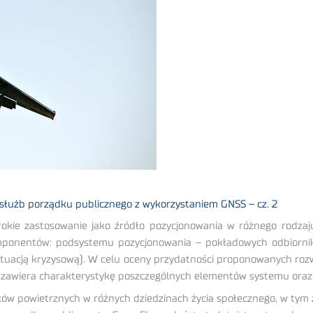
służb porządku publicznego z wykorzystaniem GNSS – cz. 2
rokie zastosowanie jako źródło pozycjonowania w różnego rodza
mponentów: podsystemu pozycjonowania – pokładowych odbiorni
sytuacją kryzysową). W celu oceny przydatności proponowanych ro
uł zawiera charakterystykę poszczególnych elementów systemu oraz 
tków powietrznych w różnych dziedzinach życia społecznego, w ty