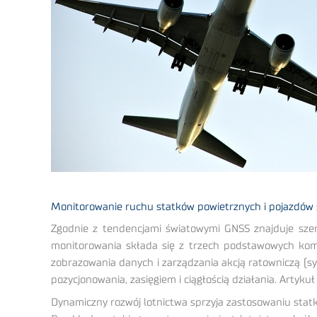
Monitorowanie ruchu statków powietrznych i pojazdów 
Zgodnie z tendencjami światowymi GNSS znajduje sze
monitorowania składa się z trzech podstawowych ko
zobrazowania danych i zarządzania akcją ratowniczą (
pozycjonowania, zasięgiem i ciągłością działania. Artyk
Dynamiczny rozwój lotnictwa sprzyja zastosowaniu sta