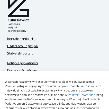
Kontakt z redakcją
O Mediach Logistyka
Statystyki portalu
Polityka prywatności
Dostępność cyfrowa
Regulamin Portalu
W ramach naszej witryny stosujemy pliki cookies w celu świadczenia
Regulamin sklepu
Państwu usług na najwyższym poziomie, w tym w sposób dostosowany do
indywidualnych potrzeb. Korzystanie z witryny bez zmiany ustawień
dotyczących cookies oznacza, że pliki opisane w
Polityce Prywatności
będą
zamieszczane na Państwa urządzeniu końcowym. W każdej chwili możecie
Państwo zmienić ustawienia dotyczące plików cookies w przeglądarce
internetowej. Akceptacja niezbędnych plików cookies jest wymagana do