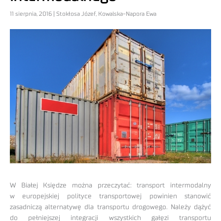
11 sierpnia, 2016 | Stokłosa Józef, Kowalska-Napora Ewa
W Białej Księdze można przeczytać: transport intermodalny
w europejskiej polityce transportowej powinien stanowić
zasadniczą alternatywę dla transportu drogowego. Należy dążyć
do pełniejszej integracji wszystkich gałęzi transportu