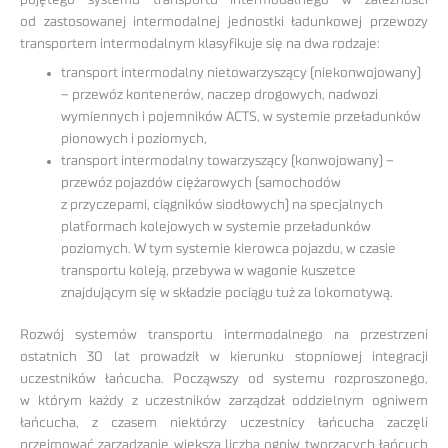
od zastosowanej intermodalnej jednostki ładunkowej przewozy
transportem intermodalnym klasyfikuje się na dwa rodzaje:
transport intermodalny nietowarzyszący (niekonwojowany)
– przewóz kontenerów, naczep drogowych, nadwozi
wymiennych i pojemników ACTS, w systemie przeładunków
pionowych i poziomych,
transport intermodalny towarzyszący (konwojowany) –
przewóz pojazdów ciężarowych (samochodów
z przyczepami, ciągników siodłowych) na specjalnych
platformach kolejowych w systemie przeładunków
poziomych. W tym systemie kierowca pojazdu, w czasie
transportu koleją, przebywa w wagonie kuszetce
znajdującym się w składzie pociągu tuż za lokomotywą.
Rozwój systemów transportu intermodalnego na przestrzeni
ostatnich 30 lat prowadził w kierunku stopniowej integracji
uczestników łańcucha. Począwszy od systemu rozproszonego,
w którym każdy z uczestników zarządzał oddzielnym ogniwem
łańcucha, z czasem niektórzy uczestnicy łańcucha zaczęli
przejmować zarządzanie większą liczbą ogniw tworzących łańcuch