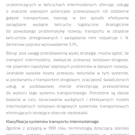
uczestniczących w łańcuchach intermodalnych oferując usługę
o znacznie większym potencjale przewozowym niż oddzielne
gałęzie transportowe, tworząc w ten sposób efektywnie
zarządzane wydajne łańcuchy logistyczne. Analogicznie
do powyższego problematykę rozwoju transportu w obszarze
łańcuchów zintegrowanych i zarządzania nimi rozpatruje I. N.
Semenow poprzez wprowadzenie 5 PL.
Biorąc pod uwagę przedstawioną wyżej strategię, można sądzić, że
transport intermodalny, zwłaszcza przewozy kolejowo-drogowe,
nie powinien napotykać większych problemów w dalszym rozwoju.
Jednakże wysokie koszty przewozu ładunków w tym systemie,
w porównaniu z transportem drogowym, oraz jakość świadczonych
usług, w podstawowej mierze zniechęcają przewoźników
do wyboru tego systemu transportowego. Potrzebne są dalsze
badania w celu opracowania wydajnych i efektywnych modeli
intermodalnych kolejowo-drogowych systemów transportowych
eliminujących istniejące obecnie niedostatki.
Klasyfikacja systemów transportu intermodalnego
Zgodnie z przyjętą w 1991 roku terminologią dotyczącą szeroko
pojętego systemu transportu intermodalnego w zależności