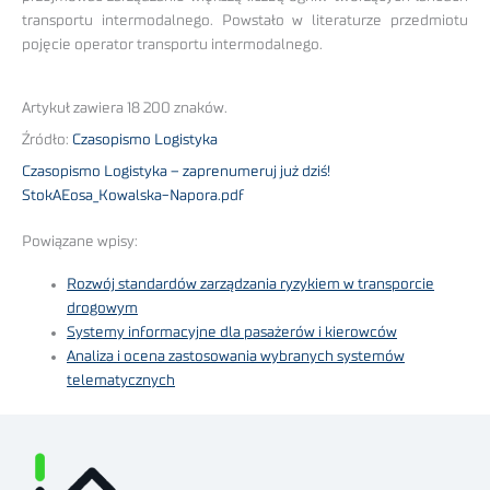
transportu intermodalnego. Powstało w literaturze przedmiotu
pojęcie operator transportu intermodalnego.
Artykuł zawiera 18 200 znaków.
Źródło:
Czasopismo Logistyka
Czasopismo Logistyka – zaprenumeruj już dziś!
StokAEosa_Kowalska-Napora.pdf
Powiązane wpisy:
Rozwój standardów zarządzania ryzykiem w transporcie
drogowym
Systemy informacyjne dla pasażerów i kierowców
Analiza i ocena zastosowania wybranych systemów
telematycznych