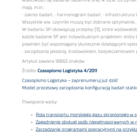
właściwości są badania naziemne oraz w locie. Otrzyman
mają, m.in.:
• zakres badań, • harmonogram badań, • infrastruktura l
Wszystkie ww. czynniki muszą być dobrane optymalnie, 
W badaniu SP obowiązują przepisy [3], które wydawałoby
każde badanie SP jest indywidualnym projektem, który
powinien być wspomagany skutecznie działającymi system
• zarządzania jakością, środowiskiem, bezpieczeństwem p
Artykuł zawiera 18863 znaków.
Źródło:
Czasopismo Logistyka 4/2011
Czasopismo Logistyka – zaprenumeruj już dziś!
Model procesowy zarządzania konfiguracją badań statk
Powiązane wpisy:
Rola transportu morskiego gazu skroplonego w s
Zagadnienie obsługi osób niepełnosprawnych w 
Zarządzanie programami operacyjnymi na przykła