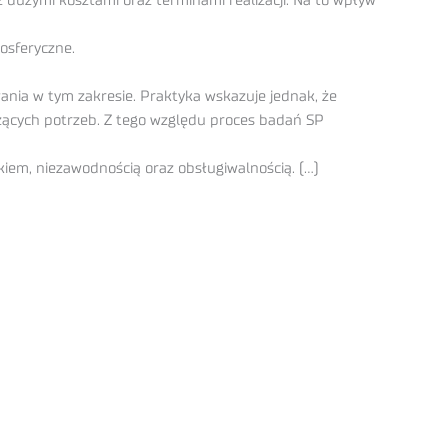
 dużymi kosztami oraz terminami realizacji. Na to wpływ
mosferyczne.
ania w tym zakresie. Praktyka wskazuje jednak, że
żących potrzeb. Z tego względu proces badań SP
kiem, niezawodnością oraz obsługiwalnością. (…)