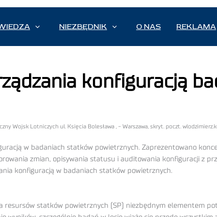
WIEDZA
NIEZBĘDNIK
O NAS
REKLAMA
ządzania konfiguracją b
czny Wojsk Lotniczych ul. Księcia Bolesława , - Warszawa, skryt. poczt. wlodzimierz.k
iguracją w badaniach statków powietrznych. Zaprezentowano konce
adzorowania zmian, opisywania statusu i auditowania konfiguracji z
nia konfiguracją w badaniach statków powietrznych.
ia resursów statków powietrznych (SP) niezbędnym elementem potw