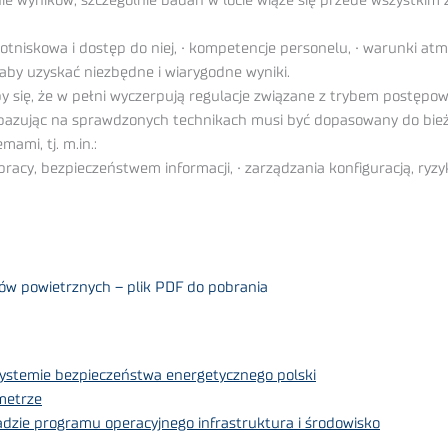
ie wyników, szczególnie badań w locie wiąże się przede wszystkim z
otniskowa i dostęp do niej, • kompetencje personelu, • warunki at
aby uzyskać niezbędne i wiarygodne wyniki.
 się, że w pełni wyczerpują regulacje związane z trybem postępow
 bazując na sprawdzonych technikach musi być dopasowany do bie
ami, tj. m.in.:
racy, bezpieczeństwem informacji, • zarządzania konfiguracją, ryzy
ów powietrznych – plik PDF do pobrania
ystemie bezpieczeństwa energetycznego polski
metrze
dzie programu operacyjnego infrastruktura i środowisko