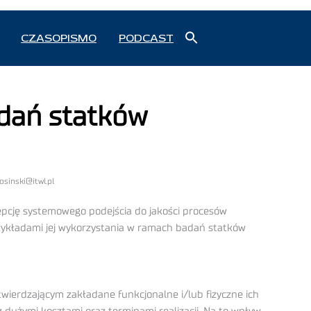
Search
CZASOPISMO
PODCAST
for:
Search Button
adań statków
osinski@itwl.pl
pcję systemowego podejścia do jakości procesów
 przykładami jej wykorzystania w ramach badań statków
ierdzającym zakładane funkcjonalne i/lub fizyczne ich