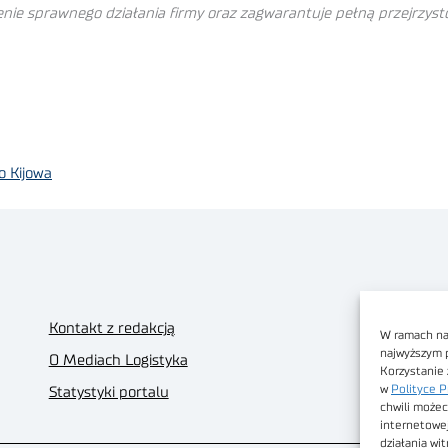
ienie sprawnego działania firmy oraz zagwarantuje pełną przejrzys
o Kijowa
Kontakt z redakcją
W ramach nas
najwyższym 
O Mediach Logistyka
Korzystanie 
w
Polityce P
Statystyki portalu
chwili możec
internetowe
działania wi