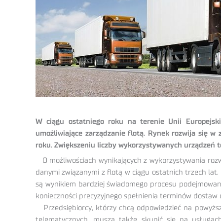
W ciągu ostatniego roku na terenie Unii Europejsk
umożliwiające zarządzanie flotą. Rynek rozwija się w
roku. Zwiększeniu liczby wykorzystywanych urządzeń t
O możliwościach wynikających z wykorzystywania roz
danymi związanymi z flotą w ciągu ostatnich trzech la
są wynikiem bardziej świadomego procesu podejmowania 
konieczności precyzyjnego spełnienia terminów dostaw 
Przedsiębiorcy, którzy chcą odpowiedzieć na powyższe
telematycznych, muszą także skupić się na usługach