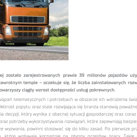
iej zostało zarejestrowanych prawie 39 milionów pojazdów u
 zawrotnym tempie – oczekuje się, że liczba zainstalowanych rozw
owarzyszy ciągły wzrost dostępności usług pokrewnych.
wiązań telematycznych i potrzebach w obszarze ich wdrożenia św
t. Wzrost popytu oraz stale rozwijająca się branża stanowią poważ
decyzji, który wynika z obecnej sytuacji gospodarczej oraz cora
oraz potrzeby wykorzystywania rozwiązań, które zapewniają bezpiec
 wyzwania, powinni stosować się do kilku zasad. Po pierwsze prze
, które wpływają korzystnie na płynny przepływ pracy. Takie