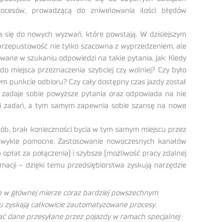
rocesów, prowadzącą do zniwelowania ilości błędów
się do nowych wyzwań, które powstają. W dzisiejszym
przepustowość nie tylko szacowna z wyprzedzeniem, ale
wane w szukaniu odpowiedzi na takie pytania, jak: Kiedy
o miejsca przeznaczenia szybciej czy wolniej? Czy było
m punkcie odbioru? Czy cały dostępny czas jazdy został
o zadaje sobie powyższe pytania oraz odpowiada na nie
acji zadań, a tym samym zapewnia sobie szansę na nowe
ób, brak konieczności bycia w tym samym miejscu przez
iezwykle pomocne. Zastosowanie nowoczesnych kanałów
 opłat za połączenia) i szybsze (możliwość pracy zdalnej
acji – dzięki temu przedsiębiorstwa zyskują narzędzie
h w głównej mierze coraz bardziej powszechnym
u zyskają całkowicie zautomatyzowane procesy.
ać dane przesyłane przez pojazdy w ramach specjalnej