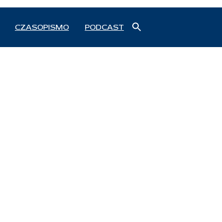
Search
CZASOPISMO
PODCAST
for:
Search Button