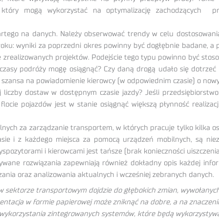
s, który mogą wykorzystać na optymalizację zachodzących p
tego na danych. Należy obserwować trendy w celu dostosowania 
roku: wyniki za poprzedni okres powinny być dogłębnie badane, a 
e zrealizowanych projektów. Podejście tego typu powinno być stoso
 czasy podróży mogę osiągnąć? Czy daną drogą udało się dotrzeć d
ła szansa na powiadomienie kierowcy (w odpowiednim czasie) o nowy
j liczby dostaw w dostępnym czasie jazdy? Jeśli przedsiębiorstw
flocie pojazdów jest w stanie osiągnąć większą płynność realiz
ych za zarządzanie transportem, w których pracuje tylko kilka os
asie i z każdego miejsca za pomocą urządzeń mobilnych, są n
spozytorami i kierowcami jest tańsze (brak konieczności uiszczenia
wane rozwiązania zapewniają również dokładny opis każdej inform
nia oraz analizowania aktualnych i wcześniej zebranych danych.
 w sektorze transportowym dojdzie do głębokich zmian, wywołanyc
tacja w formie papierowej może zniknąć na dobre, a na znaczeni
i wykorzystania zintegrowanych systemów, które będą wykorzystyw