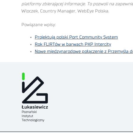
platformy zbierającej informacje. To pozwoli na zapewn
Wloczek, Country Manager, WebEye Polska.
Powiązane wpisy:
Projektują polski Port Community System
Rok FLIRTów w barwach PKP Intercity
Nowe międzynarodowe połączenie z Przemyśla d