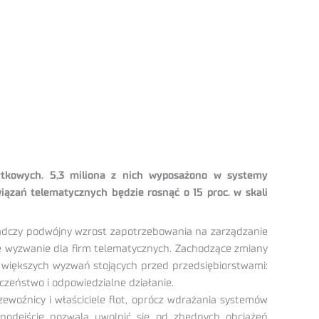
żytkowych. 5,3 miliona z nich wyposażono w systemy
iązań telematycznych będzie rosnąć o 15 proc. w skali
iadczy podwójny wzrost zapotrzebowania na zarządzanie
ne wyzwanie dla firm telematycznych. Zachodzące zmiany
z większych wyzwań stojących przed przedsiębiorstwami:
zeństwo i odpowiedzialne działanie.
woźnicy i właściciele flot, oprócz wdrażania systemów
 podejście pozwala uwolnić się od zbędnych obciążeń