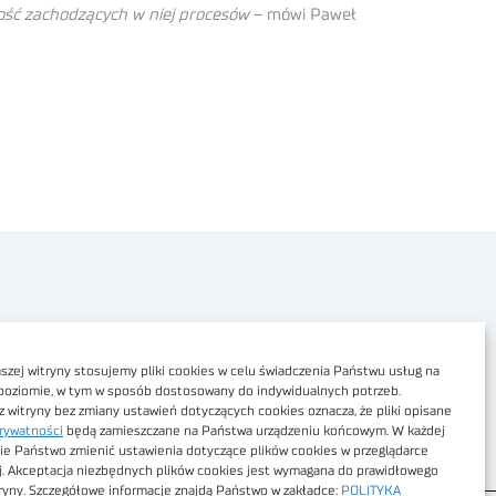
tość zachodzących w niej procesów
– mówi Paweł
Polityka prywatności
Dostępność cyfrowa
zej witryny stosujemy pliki cookies w celu świadczenia Państwu usług na
poziomie, w tym w sposób dostosowany do indywidualnych potrzeb.
Regulamin Portalu
z witryny bez zmiany ustawień dotyczących cookies oznacza, że pliki opisane
rywatności
będą zamieszczane na Państwa urządzeniu końcowym. W każdej
Regulamin sklepu
ie Państwo zmienić ustawienia dotyczące plików cookies w przeglądarce
j. Akceptacja niezbędnych plików cookies jest wymagana do prawidłowego
tryny. Szczegółowe informacje znajdą Państwo w zakładce:
POLITYKA