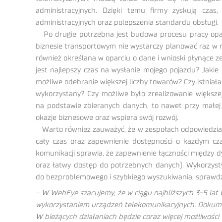
administracyjnych. Dzięki temu firmy zyskują cza
administracyjnych oraz polepszenia standardu obsługi.
Po drugie potrzebna jest budowa procesu pracy opar
biznesie transportowym nie wystarczy planować raz w 
również określana w oparciu o dane i wnioski płynące z
jest najlepszy czas na wysłanie mojego pojazdu? Jakie
możliwe odebranie większej liczby towarów? Czy istnia
wykorzystany? Czy możliwe było zrealizowanie większe
na podstawie zbieranych danych, to nawet przy małej 
okazje biznesowe oraz wspiera swój rozwój.
Warto również zauważyć, że w zespołach odpowiedzialn
cały czas oraz zapewnienie dostępności o każdym cz
komunikacji sprawia, że zapewnienie łączności między dy
oraz łatwy dostęp do potrzebnych danych). Wykorzysty
do bezproblemowego i szybkiego wyszukiwania, sprawdza
–
W WebEye szacujemy, że w ciągu najbliższych 3-5 lat
wykorzystaniem urządzeń telekomunikacyjnych. Dokumen
W bieżących działaniach będzie coraz więcej możliwośc