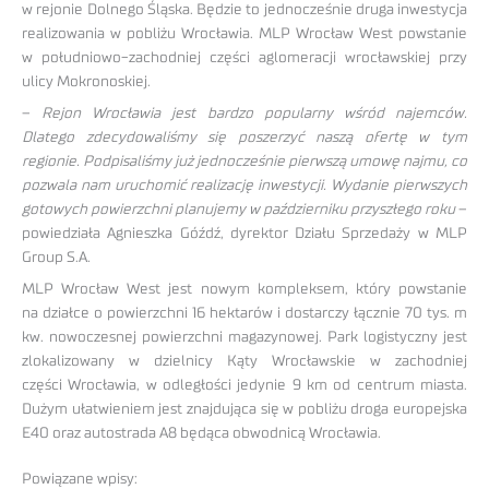
w rejonie Dolnego Śląska. Będzie to jednocześnie druga inwestycja
realizowania w pobliżu Wrocławia. MLP Wrocław West powstanie
w południowo-zachodniej części aglomeracji wrocławskiej przy
ulicy Mokronoskiej.
–
Rejon Wrocławia jest bardzo popularny wśród najemców.
Dlatego zdecydowaliśmy się poszerzyć naszą ofertę w tym
regionie. Podpisaliśmy już jednocześnie pierwszą umowę najmu, co
pozwala nam uruchomić realizację inwestycji. Wydanie pierwszych
gotowych powierzchni planujemy w październiku przyszłego roku
–
powiedziała Agnieszka Góźdź, dyrektor Działu Sprzedaży w MLP
Group S.A.
MLP Wrocław West jest nowym kompleksem, który powstanie
na działce o powierzchni 16 hektarów i dostarczy łącznie 70 tys. m
kw. nowoczesnej powierzchni magazynowej. Park logistyczny jest
zlokalizowany w dzielnicy Kąty Wrocławskie w zachodniej
części Wrocławia, w odległości jedynie 9 km od centrum miasta.
Dużym ułatwieniem jest znajdująca się w pobliżu droga europejska
E40 oraz autostrada A8 będąca obwodnicą Wrocławia.
Powiązane wpisy: