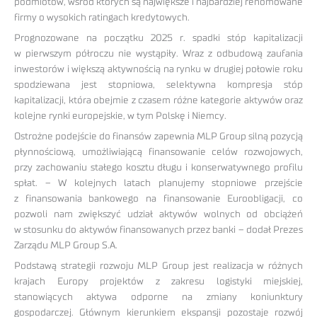
podmiotów, wśród których są największe i najbardziej renomowane
firmy o wysokich ratingach kredytowych.
Prognozowane na początku 2025 r. spadki stóp kapitalizacji
w pierwszym półroczu nie wystąpiły. Wraz z odbudową zaufania
inwestorów i większą aktywnością na rynku w drugiej połowie roku
spodziewana jest stopniowa, selektywna kompresja stóp
kapitalizacji, która obejmie z czasem różne kategorie aktywów oraz
kolejne rynki europejskie, w tym Polskę i Niemcy.
Ostrożne podejście do finansów zapewnia MLP Group silną pozycją
płynnościową, umożliwiającą finansowanie celów rozwojowych,
przy zachowaniu stałego kosztu długu i konserwatywnego profilu
spłat. – W kolejnych latach planujemy stopniowe przejście
z finansowania bankowego na finansowanie Euroobligacji, co
pozwoli nam zwiększyć udział aktywów wolnych od obciążeń
w stosunku do aktywów finansowanych przez banki – dodał Prezes
Zarządu MLP Group S.A.
Podstawą strategii rozwoju MLP Group jest realizacja w różnych
krajach Europy projektów z zakresu logistyki miejskiej,
stanowiących aktywa odporne na zmiany koniunktury
gospodarczej. Głównym kierunkiem ekspansji pozostaje rozwój