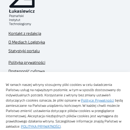
Kontakt z redakcją
O Mediach Logistyka
Statystyki portalu
Polityka prywatności
Dostępność cyfrowa
Regulamin Portalu
W ramach naszej witryny stosujemy pliki cookies w celu świadczenia
Regulamin sklepu
Państwu usług na najwyższym poziomie, w tym w sposób dostosowany do
indywidualnych potrzeb. Korzystanie z witryny bez zmiany ustawień
dotyczących cookies oznacza, że pliki opisane w
Polityce Prywatności
będą
zamieszczane na Państwa urządzeniu końcowym. W każdej chwili możecie
Państwo zmienić ustawienia dotyczące plików cookies w przeglądarce
internetowej. Akceptacja niezbędnych plików cookies jest wymagana do
Obrazy stockowe
prawidłowego działania witryny. Szczegółowe informacje znajdą Państwo w
autorstwa
zakładce:
POLITYKA PRYWATNOŚCI
.