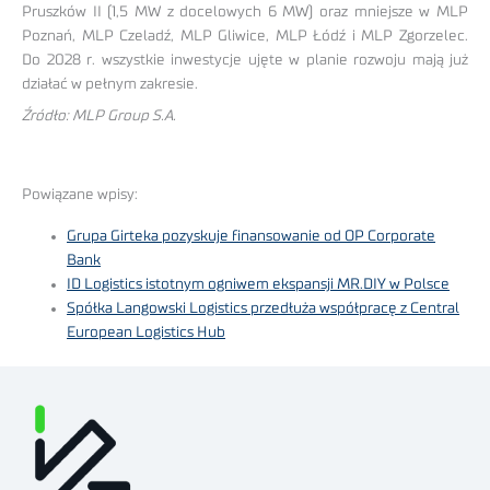
Pruszków II (1,5 MW z docelowych 6 MW) oraz mniejsze w MLP
Poznań, MLP Czeladź, MLP Gliwice, MLP Łódź i MLP Zgorzelec.
Do 2028 r. wszystkie inwestycje ujęte w planie rozwoju mają już
działać w pełnym zakresie.
Źródło: MLP Group S.A.
Powiązane wpisy:
Grupa Girteka pozyskuje finansowanie od OP Corporate
Bank
ID Logistics istotnym ogniwem ekspansji MR.DIY w Polsce
Spółka Langowski Logistics przedłuża współpracę z Central
European Logistics Hub