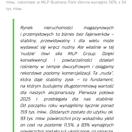
mkw., natomiast w MLP Business Park Vienna wynajęto 50% z 54
tys. mkw.
Rynek nieruchomości magazynowych
i przemysłowych to biznes bez fajerwerków –
stabilny, przewidywalny i dla wielu może
wydawać się wręcz nudny. Ale właśnie w tej
‘nudzie’ tkwi siła MLP Group. Dzięki
konsekwencji i powtarzalności działań
rośniemy w tempie dwucyfrowym i osiągamy
rekordowe poziomy komercjalizacji. Ta „nuda”,
która daje stabilny zysk – to fundament,
na którym budujemy długoterminową wartość
dla naszych akcjonariuszy. Pierwsza połowa
2025 r. przebiegała dla nas stabilnie.
Od początku roku wynajęliśmy łącznie ponad
159 tys. mkw.. Oddanych zostało do użytku ok.
93 tys. mkw. powierzchni przy wskaźniku yield
on cost na poziomie 11,5%, a 83% wynajętych
powierzchni zostało już ukończone, co oznacza,