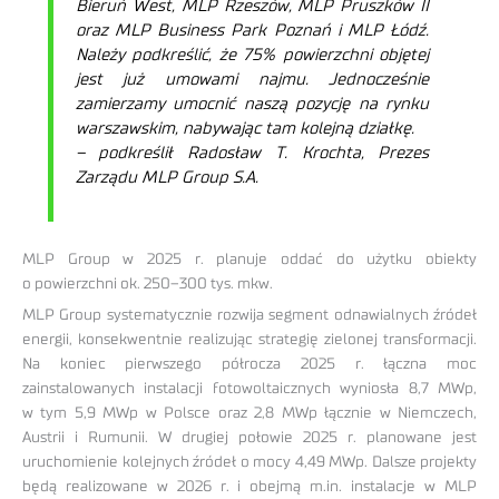
Bieruń West, MLP Rzeszów, MLP Pruszków II
oraz MLP Business Park Poznań i MLP Łódź.
Należy podkreślić, że 75% powierzchni objętej
jest już umowami najmu. Jednocześnie
zamierzamy umocnić naszą pozycję na rynku
warszawskim, nabywając tam kolejną działkę.
– podkreślił Radosław T. Krochta, Prezes
Zarządu MLP Group S.A.
MLP Group w 2025 r. planuje oddać do użytku obiekty
o powierzchni ok. 250–300 tys. mkw.
MLP Group systematycznie rozwija segment odnawialnych źródeł
energii, konsekwentnie realizując strategię zielonej transformacji.
Na koniec pierwszego półrocza 2025 r. łączna moc
zainstalowanych instalacji fotowoltaicznych wyniosła 8,7 MWp,
w tym 5,9 MWp w Polsce oraz 2,8 MWp łącznie w Niemczech,
Austrii i Rumunii. W drugiej połowie 2025 r. planowane jest
uruchomienie kolejnych źródeł o mocy 4,49 MWp. Dalsze projekty
będą realizowane w 2026 r. i obejmą m.in. instalacje w MLP