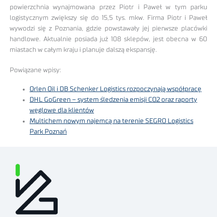
powierzchnia wynajmowana przez Piotr i Paweł w tym parku
logistycznym zwiększy się do 15,5 tys. mkw. Firma Piotr i Paweł
wywodzi się z Poznania, gdzie powstawały jej pierwsze placówki
handlowe. Aktualnie posiada już 108 sklepów, jest obecna w 60
miastach w całym kraju i planuje dalszą ekspansję.
Powiązane wpisy:
Orlen Oil i DB Schenker Logistics rozpoczynają współpracę
DHL GoGreen – system śledzenia emisji CO2 oraz raporty
węglowe dla klientów
Multichem nowym najemcą na terenie SEGRO Logistics
Park Poznań