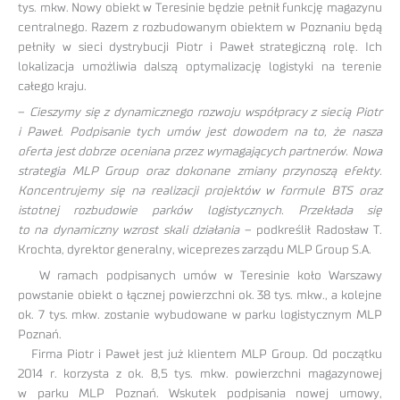
tys. mkw. Nowy obiekt w Teresinie będzie pełnił funkcję magazynu
centralnego. Razem z rozbudowanym obiektem w Poznaniu będą
pełniły w sieci dystrybucji Piotr i Paweł strategiczną rolę. Ich
lokalizacja umożliwia dalszą optymalizację logistyki na terenie
całego kraju.
–
Cieszymy się z dynamicznego rozwoju współpracy z siecią Piotr
i Paweł. Podpisanie tych umów jest dowodem na to, że nasza
oferta jest dobrze oceniana przez wymagających partnerów. Nowa
strategia MLP Group oraz dokonane zmiany przynoszą efekty.
Koncentrujemy się na realizacji projektów w formule BTS oraz
istotnej rozbudowie parków logistycznych. Przekłada się
to na dynamiczny wzrost skali działania
– podkreślił Radosław T.
Krochta, dyrektor generalny, wiceprezes zarządu MLP Group S.A.
W ramach podpisanych umów w Teresinie koło Warszawy
powstanie obiekt o łącznej powierzchni ok. 38 tys. mkw., a kolejne
ok. 7 tys. mkw. zostanie wybudowane w parku logistycznym MLP
Poznań.
Firma Piotr i Paweł jest już klientem MLP Group. Od początku
2014 r. korzysta z ok. 8,5 tys. mkw. powierzchni magazynowej
w parku MLP Poznań. Wskutek podpisania nowej umowy,