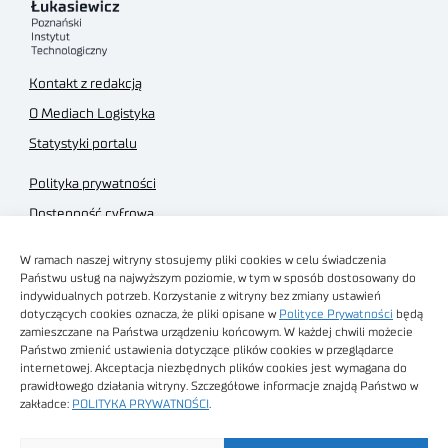
Kontakt z redakcją
O Mediach Logistyka
Statystyki portalu
Polityka prywatności
Dostępność cyfrowa
Regulamin Portalu
W ramach naszej witryny stosujemy pliki cookies w celu świadczenia
Regulamin sklepu
Państwu usług na najwyższym poziomie, w tym w sposób dostosowany do
indywidualnych potrzeb. Korzystanie z witryny bez zmiany ustawień
dotyczących cookies oznacza, że pliki opisane w
Polityce Prywatności
będą
zamieszczane na Państwa urządzeniu końcowym. W każdej chwili możecie
Państwo zmienić ustawienia dotyczące plików cookies w przeglądarce
internetowej. Akceptacja niezbędnych plików cookies jest wymagana do
Obrazy stockowe
prawidłowego działania witryny. Szczegółowe informacje znajdą Państwo w
autorstwa
zakładce:
POLITYKA PRYWATNOŚCI
.
Sieć Badawcza Łukasiewicz - Poznański Instytut