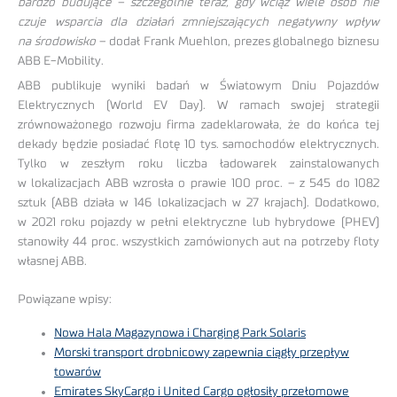
bardzo budujące – szczególnie teraz, gdy wciąż wiele osób nie
czuje wsparcia dla działań zmniejszających negatywny wpływ
na środowisko
– dodał Frank Muehlon, prezes globalnego biznesu
ABB E-Mobility.
ABB publikuje wyniki badań w Światowym Dniu Pojazdów
Elektrycznych (World EV Day). W ramach swojej strategii
zrównoważonego rozwoju firma zadeklarowała, że do końca tej
dekady będzie posiadać flotę 10 tys. samochodów elektrycznych.
Tylko w zeszłym roku liczba ładowarek zainstalowanych
w lokalizacjach ABB wzrosła o prawie 100 proc. – z 545 do 1082
sztuk (ABB działa w 146 lokalizacjach w 27 krajach). Dodatkowo,
w 2021 roku pojazdy w pełni elektryczne lub hybrydowe (PHEV)
stanowiły 44 proc. wszystkich zamówionych aut na potrzeby floty
własnej ABB.
Powiązane wpisy:
Nowa Hala Magazynowa i Charging Park Solaris
Morski transport drobnicowy zapewnia ciągły przepływ
towarów
Emirates SkyCargo i United Cargo ogłosiły przełomowe