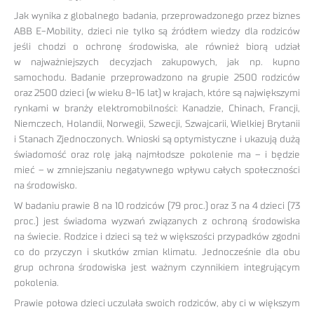
Jak wynika z globalnego badania, przeprowadzonego przez biznes
ABB E-Mobility, dzieci nie tylko są źródłem wiedzy dla rodziców
jeśli chodzi o ochronę środowiska, ale również biorą udział
w najważniejszych decyzjach zakupowych, jak np. kupno
samochodu. Badanie przeprowadzono na grupie 2500 rodziców
oraz 2500 dzieci (w wieku 8-16 lat) w krajach, które są największymi
rynkami w branży elektromobilności: Kanadzie, Chinach, Francji,
Niemczech, Holandii, Norwegii, Szwecji, Szwajcarii, Wielkiej Brytanii
i Stanach Zjednoczonych. Wnioski są optymistyczne i ukazują dużą
świadomość oraz rolę jaką najmłodsze pokolenie ma – i będzie
mieć – w zmniejszaniu negatywnego wpływu całych społeczności
na środowisko.
W badaniu prawie 8 na 10 rodziców (79 proc.) oraz 3 na 4 dzieci (73
proc.) jest świadoma wyzwań związanych z ochroną środowiska
na świecie. Rodzice i dzieci są też w większości przypadków zgodni
co do przyczyn i skutków zmian klimatu. Jednocześnie dla obu
grup ochrona środowiska jest ważnym czynnikiem integrującym
pokolenia.
Prawie połowa dzieci uczulała swoich rodziców, aby ci w większym