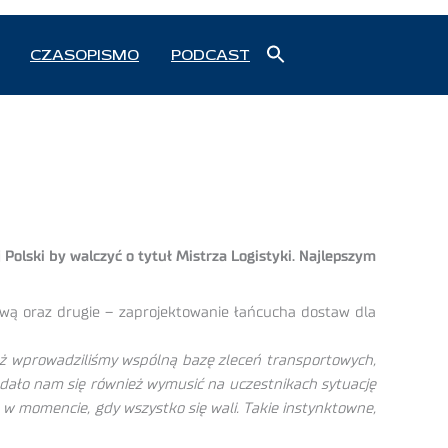
Search
CZASOPISMO
PODCAST
for:
Search Button
Polski by walczyć o tytuł Mistrza Logistyki. Najlepszym
ową oraz drugie – zaprojektowanie łańcucha dostaw dla
eż wprowadziliśmy wspólną bazę zleceń transportowych,
 Udało nam się również wymusić na uczestnikach sytuację
 w momencie, gdy wszystko się wali. Takie instynktowne,