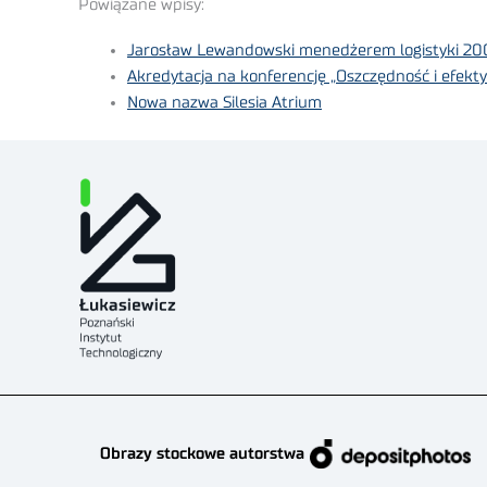
Powiązane wpisy:
Jarosław Lewandowski menedżerem logistyki 20
Akredytacja na konferencję „Oszczędność i efekty
Nowa nazwa Silesia Atrium
Obrazy stockowe autorstwa