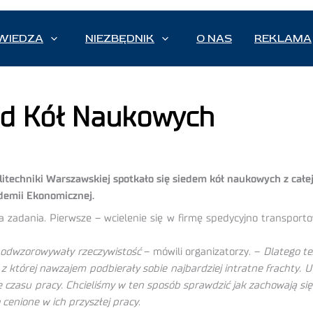
WIEDZA
NIEZBĘDNIK
O NAS
REKLAMA
ród Kół Naukowych
litechniki Warszawskiej spotkało się siedem kół naukowych z całej 
ademii Ekonomicznej.
 zadania. Pierwsze – wcielenie się w firmę spedycyjno transport
u odwzorowywały rzeczywistość
– mówili organizatorzy. –
Dlatego t
i z której nawzajem podbierały sobie najbardziej intratne frachty.
 czasu pracy. Chcieliśmy w ten sposób sprawdzić jak zachowają się
cenione w ich przyszłej pracy
.