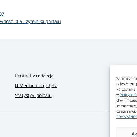
07
wność” dla Czytelnika portalu
Kontakt z redakcją
W ramach nas
najwyższym 
O Mediach Logistyka
Korzystanie 
w
Polityce P
Statystyki portalu
chwili możec
internetowe
działania wi
PRYWATNOŚ
Ak