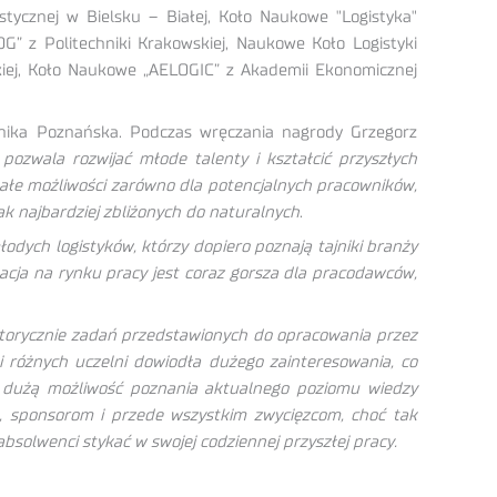
tycznej w Bielsku – Białej, Koło Naukowe "Logistyka"
G” z Politechniki Krakowskiej, Naukowe Koło Logistyki
skiej, Koło Naukowe „AELOGIC” z Akademii Ekonomicznej
chnika Poznańska. Podczas wręczania nagrody Grzegorz
ozwala rozwijać młode talenty i kształcić przyszłych
nałe możliwości zarówno dla potencjalnych pracowników,
ak najbardziej zbliżonych do naturalnych
.
dych logistyków, którzy dopiero poznają tajniki branży
acja na rynku pracy jest coraz gorsza dla pracodawców,
torycznie zadań przedstawionych do opracowania przez
i różnych uczelni dowiodła dużego zainteresowania, co
 dużą możliwość poznania aktualnego poziomu wiedzy
m, sponsorom i przede wszystkim zwycięzcom, choć tak
bsolwenci stykać w swojej codziennej przyszłej pracy.