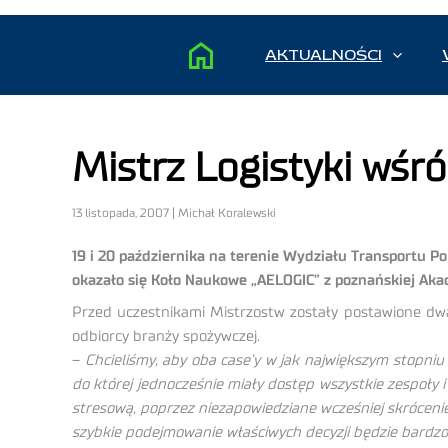
AKTUALNOŚCI
Mistrz Logistyki wś
13 listopada, 2007 | Michał Koralewski
19 i 20 października na terenie Wydziału Transportu Po
okazało się Koło Naukowe „AELOGIC” z poznańskiej Ak
Przed uczestnikami Mistrzostw zostały postawione dwa
odbiorcy branży spożywczej.
–
Chcieliśmy, aby oba case’y w jak największym stopni
do której jednocześnie miały dostęp wszystkie zespoły 
stresową, poprzez niezapowiedziane wcześniej skrócenie
szybkie podejmowanie właściwych decyzji będzie bardzo 