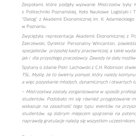
Zespołami, które podjęły wyzwanie Mistrzostw były: 
z Politechniki Poznańskiej, Koło Naukowe Logistyki i
"Dialog" z Akademii Ekonomicznej im. K. Adamieckiego
w Poznaniu.
Zwyciężyła reprezentacja Akademii Ekonomicznej z Po
Zakrzewski, Dyrektor Personalny Wincanton, powiedzi
specjalistów przyszłej kadry pracowniczej, a takie wy
jak i dla przyszłego pracodawcy. Zawody te dały możliw
Spytany o zdanie Piotr Lachowski z C.H. Robinson stwier
TSL. Myślę, że to świetny pomysł, który należy kontyn
a więc pozyskanie młodych, dynamicznych i otwartych lud
–
Mistrzostwa zostały zorganizowane w sposób profesj
studentów. Podobało mi się również przygotowanie mat
wskazuje na zasadność tego typu eventów na przysz
studentów, są dobrym miejscem spojrzenia na potencj
naprawdę gratulacje należą się wszystkim uczestnikom, g