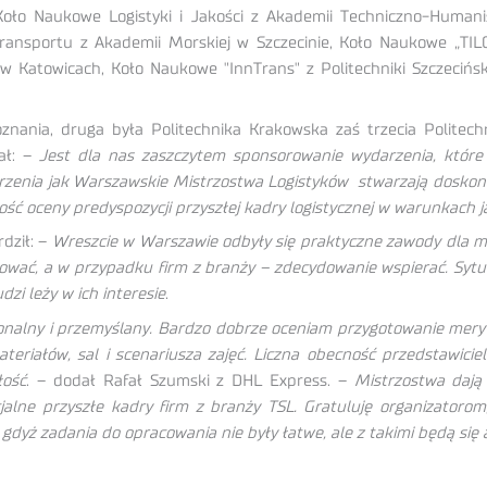
Koło Naukowe Logistyki i Jakości z Akademii Techniczno-Humanis
 Transportu z Akademii Morskiej w Szczecinie, Koło Naukowe „TILO
 w Katowicach, Koło Naukowe "InnTrans" z Politechniki Szczeciń
znania, druga była Politechnika Krakowska zaś trzecia Polite
ał: –
Jest dla nas zaszczytem sponsorowanie wydarzenia, które p
darzenia jak Warszawskie Mistrzostwa Logistyków stwarzają dosko
ość oceny predyspozycji przyszłej kadry logistycznej w warunkach j
dził: –
Wreszcie w Warszawie odbyły się praktyczne zawody dla mło
uować, a w przypadku firm z branży – zdecydowanie wspierać. Sytu
zi leży w ich interesie
.
onalny i przemyślany. Bardzo dobrze oceniam przygotowanie mery
eriałów, sal i scenariusza zajęć. Liczna obecność przedstawiciel
łość
. – dodał Rafał Szumski z DHL Express. –
Mistrzostwa dają
alne przyszłe kadry firm z branży TSL. Gratuluję organizatoro
dyż zadania do opracowania nie były łatwe, ale z takimi będą się a