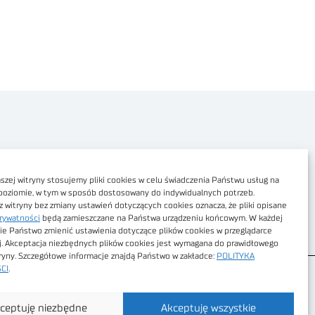
Polityka prywatności
Dostępność cyfrowa
zej witryny stosujemy pliki cookies w celu świadczenia Państwu usług na
poziomie, w tym w sposób dostosowany do indywidualnych potrzeb.
Regulamin Portalu
z witryny bez zmiany ustawień dotyczących cookies oznacza, że pliki opisane
rywatności
będą zamieszczane na Państwa urządzeniu końcowym. W każdej
Regulamin sklepu
ie Państwo zmienić ustawienia dotyczące plików cookies w przeglądarce
j. Akceptacja niezbędnych plików cookies jest wymagana do prawidłowego
tryny. Szczegółowe informacje znajdą Państwo w zakładce:
POLITYKA
CI
.
ceptuję niezbędne
Akceptuję wszystkie