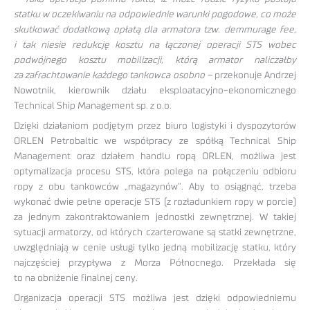
statku w oczekiwaniu na odpowiednie warunki pogodowe, co może
skutkować dodatkową opłatą dla armatora tzw. demmurage fee,
i tak niesie redukcję kosztu na łączonej operacji STS wobec
podwójnego kosztu mobilizacji, którą armator naliczałby
za zafrachtowanie każdego tankowca osobno –
przekonuje Andrzej
Nowotnik, kierownik działu eksploatacyjno-ekonomicznego
Technical Ship Management sp. z o.o.
Dzięki działaniom podjętym przez biuro logistyki i dyspozytorów
ORLEN Petrobaltic we współpracy ze spółką Technical Ship
Management oraz działem handlu ropą ORLEN, możliwa jest
optymalizacja procesu STS, która polega na połączeniu odbioru
ropy z obu tankowców „magazynów”. Aby to osiągnąć, trzeba
wykonać dwie pełne operacje STS (z rozładunkiem ropy w porcie)
za jednym zakontraktowaniem jednostki zewnętrznej. W takiej
sytuacji armatorzy, od których czarterowane są statki zewnętrzne,
uwzględniają w cenie usługi tylko jedną mobilizację statku, który
najczęściej przypływa z Morza Północnego. Przekłada się
to na obniżenie finalnej ceny.
Organizacja operacji STS możliwa jest dzięki odpowiedniemu