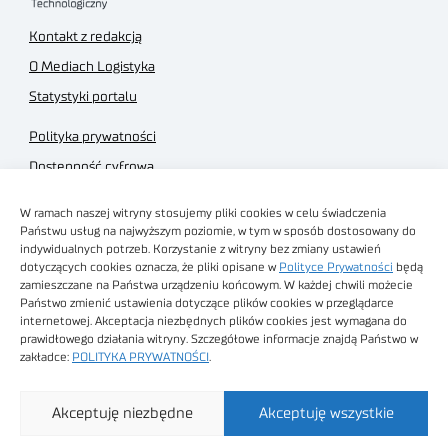
Kontakt z redakcją
O Mediach Logistyka
Statystyki portalu
Polityka prywatności
Dostępność cyfrowa
Regulamin Portalu
W ramach naszej witryny stosujemy pliki cookies w celu świadczenia
Regulamin sklepu
Państwu usług na najwyższym poziomie, w tym w sposób dostosowany do
indywidualnych potrzeb. Korzystanie z witryny bez zmiany ustawień
dotyczących cookies oznacza, że pliki opisane w
Polityce Prywatności
będą
zamieszczane na Państwa urządzeniu końcowym. W każdej chwili możecie
Państwo zmienić ustawienia dotyczące plików cookies w przeglądarce
internetowej. Akceptacja niezbędnych plików cookies jest wymagana do
Obrazy stockowe
prawidłowego działania witryny. Szczegółowe informacje znajdą Państwo w
autorstwa
zakładce:
POLITYKA PRYWATNOŚCI
.
Sieć Badawcza Łukasiewicz - Poznański Instytut
Akceptuję niezbędne
Akceptuję wszystkie
Technologiczny