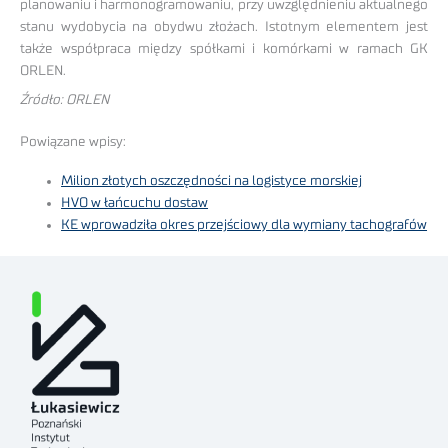
planowaniu i harmonogramowaniu, przy uwzględnieniu aktualnego
stanu wydobycia na obydwu złożach. Istotnym elementem jest
także współpraca między spółkami i komórkami w ramach GK
ORLEN.
Źródło: ORLEN
Powiązane wpisy:
Milion złotych oszczędności na logistyce morskiej
HVO w łańcuchu dostaw
KE wprowadziła okres przejściowy dla wymiany tachografów