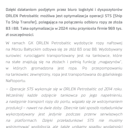
Dzięki działaniom podjętym przez biuro logistyki i dyspozytorów
ORLEN Petrobaltic możliwa jest optymalizacja operacji STS (Ship
To Ship Transfer), polegająca na połączeniu odbioru ropy ze złoża
B3 i B8. Taka optymalizacja w 2024 roku przyniosła firmie 969 tys.
zł oszczędności.
W ramach GK ORLEN Petrobaltic wydobycie ropy naftowej
na Morzu Bałtyckim odbywa się ze złóż B3 oraz B8. Wydobywany
surowiec rurociągami transportowany jest na tankowce, które
na stałe znajdują się na złożach i pełnią funkcję „magazynów”,
w których gromadzona jest ropa. Po przepompowaniu
na tankowiec zewnętrzny, ropa jest transportowana do gdańskiego
Naftoportu.
– Operacje STS wykonuje się w ORLEN Petrobaltic od 2014 roku.
Wcześniej każde odpięcie tankowca po jego napełnieniu,
a następnie transport ropy do portu, wiązało się ze wstrzymaniem
produkcji – nawet na dwie doby. Obecnie taki sposób rozładunków
wykorzystywany jest jedynie podczas przerw serwisowych
na platformach. Dzięki przeładunkowi STS nie musimy
wstrzymywać wydobycia, ale także unikamy spadku wydajności