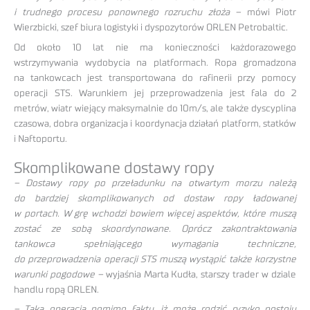
i trudnego procesu ponownego rozruchu złoża –
mówi Piotr
Wierzbicki, szef biura logistyki i dyspozytorów ORLEN Petrobaltic.
Od około 10 lat nie ma konieczności każdorazowego
wstrzymywania wydobycia na platformach. Ropa gromadzona
na tankowcach jest transportowana do rafinerii przy pomocy
operacji STS. Warunkiem jej przeprowadzenia jest fala do 2
metrów, wiatr wiejący maksymalnie do 10m/s, ale także dyscyplina
czasowa, dobra organizacja i koordynacja działań platform, statków
i Naftoportu.
Skomplikowane dostawy ropy
– Dostawy ropy po przeładunku na otwartym morzu należą
do bardziej skomplikowanych od dostaw ropy ładowanej
w portach. W grę wchodzi bowiem więcej aspektów, które muszą
zostać ze sobą skoordynowane. Oprócz zakontraktowania
tankowca spełniającego wymagania techniczne,
do przeprowadzenia operacji STS muszą wystąpić także korzystne
warunki pogodowe –
wyjaśnia Marta Kudła, starszy trader w dziale
handlu ropą ORLEN.
– Taka operacja pomimo faktu, iż może rodzić ryzyko postoju