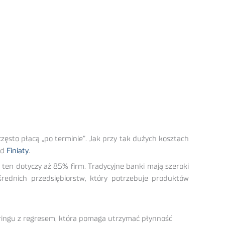
zęsto płacą „po terminie”. Jak przy tak dużych kosztach
od
Finiaty
.
en dotyczy aż 85% firm. Tradycyjne banki mają szeroki
rednich przedsiębiorstw, który potrzebuje produktów
toringu z regresem, która pomaga utrzymać płynność