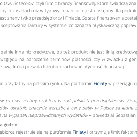
do tzw.
fintechów
, czyli firm z branży finansowej, które świadczą zn
innych zasadach niż w typowych bankach: jest dostępny dla podmiot
est znany tylko przedsiębiorcy i Finiacie. Spłata finansowania zos
aakceptowania faktury w systemie, co oznacza błyskawiczną popraw
pełnie inne niż kredytowe, bo też produkt nie jest linią kredytow
e ze względu na odroczenie terminów płatności, czy w związku z 
nesową która pozwala klientom zachować płynność finansową.
kle przydatny na polskim rynku. Na platformie
Finiaty
w przeciągu ro
w to powszechny problem wśród polskich przedsiębiorców. Firm
w ostatnio znacznie wzrosły, a ceny paliw w Polsce są jedne z 
się na wypadek nieprzewidzianych wydatków
– powiedział Sebastian 
ka godzin!
biorca rejestruje się na platformie
Finiaty
i otrzymuje limit fakto