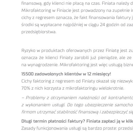
finansową, gdy klienci nie płacą na czas. Finiata należy 
Mikrofaktoring w Finiacie jest prowadzony na zupełnie 
cichy z regresem oznacza, że fakt finansowania faktury j
środki są wypłacane najpóźniej w ciągu 24 godzin od z
przedsiębiorstwa.
Ryzyko w produktach oferowanych przez Finiatę jest zu
oznacza że klienci Finiaty zarobili już pieniądze, al
na wynagrodzenie. Mikrofaktoring jest więc usługą biz
15500 zadowolonych klientów w 12 miesięcy!
Cichy faktoring z regresem od Finiaty okazał się niezwy
70% z nich korzysta z mikrofaktoringu wielokrotnie.
– Problemy z otrzymaniem należności od kontrahentó
z wykonaniem usługi. Do tego ubezpieczenie samochodó
firmom utrzymać stabilność finansową i zabezpieczyć 
Długi termin płatności faktury? Finiata zapłaci ją w kil
Zasady funkcjonowania usługi są bardzo proste: przedsię