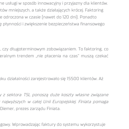
ane usługi w sposób innowacyjny i przyjazny dla klientów.
ów mniejszych, a także działających krócej. Faktoring
taje odroczona w czasie (nawet do 120 dni). Ponadto
ę płynności i zwiększenie bezpieczeństwa finansowego
ą, czy długoterminowym zobowiązaniem. To faktoring, co
generalnym trendem „nie płacenia na czas” muszą czekać
ku działalności zarejestrowało się 15500 klientów. Aż
y z sektora TSL ponoszą duże koszty własne związane
najwyższych w całej Unii Europejskiej. Finiata pomaga
Diemer, prezes zarządu Finiata.
ringowy. Wprowadzając faktury do systemu wykorzystuje