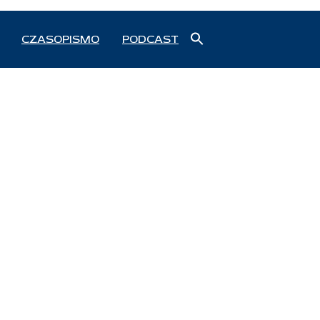
Search
CZASOPISMO
PODCAST
for:
Search Button