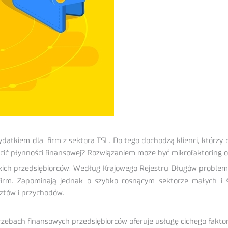
datkiem dla firm z sektora TSL. Do tego dochodzą klienci, którzy c
acić płynności finansowej? Rozwiązaniem może być mikrofaktoring 
ch przedsiębiorców. Według Krajowego Rejestru Długów problem t
firm. Zapominają jednak o szybko rosnącym sektorze małych i ś
sztów i przychodów.
otrzebach finansowych przedsiębiorców oferuje usługę cichego fak