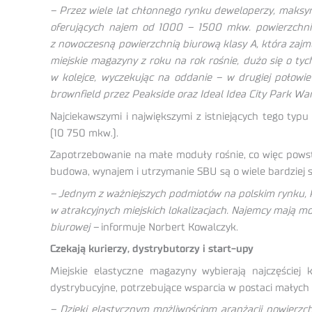
– Przez wiele lat chłonnego rynku deweloperzy, maksym
oferujących najem od 1000 – 1500 mkw. powierzchni.
z nowoczesną powierzchnią biurową klasy A, która zajmu
miejskie magazyny z roku na rok rośnie, dużo się o tyc
w kolejce, wyczekując na oddanie – w drugiej połowie
brownfield przez Peakside oraz Ideal Idea City Park Wars
Najciekawszymi i największymi z istniejących tego typu
(10 750 mkw.).
Zapotrzebowanie na małe moduły rośnie, co więc pows
budowa, wynajem i utrzymanie SBU są o wiele bardziej
– Jednym z ważniejszych podmiotów na polskim rynku, któ
w atrakcyjnych miejskich lokalizacjach. Najemcy mają 
biurowej –
informuje Norbert Kowalczyk.
Czekają kurierzy, dystrybutorzy i start-upy
Miejskie elastyczne magazyny wybierają najczęściej 
dystrybucyjne, potrzebujące wsparcia w postaci małych
– Dzięki elastycznym możliwościom aranżacji powierzc