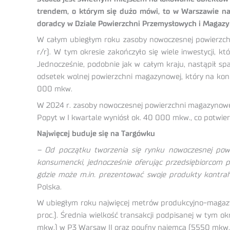
trendem, o którym się dużo mówi, to w Warszawie na 
doradcy w Dziale Powierzchni Przemysłowych i Magaz
W całym ubiegłym roku zasoby nowoczesnej powierzchni 
r/r). W tym okresie zakończyło się wiele inwestycji,
Jednocześnie, podobnie jak w całym kraju, nastąpił sp
odsetek wolnej powierzchni magazynowej, który na kon
000 mkw.
W 2024 r. zasoby nowoczesnej powierzchni magazynowej
Popyt w I kwartale wyniósł ok. 40 000 mkw., co potwi
Najwięcej buduje się na Targówku
– Od początku tworzenia się rynku nowoczesnej powie
konsumencki, jednocześnie oferując przedsiębiorcom 
gdzie może m.in. prezentować swoje produkty kontr
Polska.
W ubiegłym roku najwięcej metrów produkcyjno-magazynow
proc.). Średnia wielkość transakcji podpisanej w tym 
mkw.) w P3 Warsaw II oraz poufny najemca (5550 mkw.)