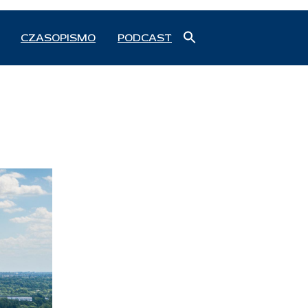
Search
CZASOPISMO
PODCAST
for:
Search Button