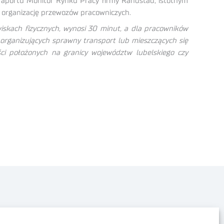
 raportu Monitor Rynku Pracy firmy Randstad, istotnym
 organizację przewozów pracowniczych.
iskach fizycznych, wynosi 30 minut, a dla pracowników
organizujących sprawny transport lub mieszczących się
ści położonych na granicy województw lubelskiego czy
Polityka prywatności