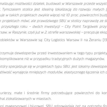
alizując możliwości działek, budowali w Warszawie przede wszyst
 Tymczasem stolica jest idealną lokalizacją do rozwoju małyc
je w takich projektach zwykle więcej niż 10 proc. powierzchni bu
h projektach mówi, ale prawdziwego SBU w stolicy naprawdę ze świ
 przyszłego roku – dwóch inwestycji – City Point Targówek przy 
aw, w Raszynie, czyli już w 2. strefie warszawskiej –
precyzuje eksp
 obiektów w Warszawie są: City Logistics Warsaw II na Żeraniu (1
trzymuje deweloperów przed inwestowaniem w tego typu projekty
 skomplikowane niż w przypadku tradycyjnych dużych magazynów.
ry specjalizuje się w projektach typu SBU, jest lokalny deweloper
możliwość wynajęcia mniejszych modułów, elastycznego łączenia ic
kurierzy, małe i średnie firmy potrzebujące powierzchni do k
 hal zlokalizowanych w miastach.
hni magazynowej i biurowej, SBU odpowiadają też na potrzeby firm