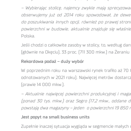
– Wybierając stolicę, najemcy zwykle mają sprecyzowa
obserwujemy już od 2014 roku spowodował, że dewelo
do poszukiwania innych opcji, również po prawej stroni
powierzchni w budowie, aktualnie znajduje się właśn
Polska.
Jeśli chodzi o całkowite zasoby w stolicy, to, według d
(głównie na Okęciu), 33 proc. (711 300 mkw.) na Żeraniu 
Rekordowa podaż – duży wybór
W poprzednim roku na warszawski rynek trafiło aż 70 
odnotowanych w 2021 roku). Najwięcej metrów dostarc
(prawie 14 000 mkw.).
– Aktualnie najwięcej powierzchni produkcyjnej i ma
(ponad 30 tys. mkw.) oraz Segro (17,2 mkw., oddane 
powstają dwa magazyny – jeden o powierzchni 19 850 m
Jest popyt na small business units
Zupełnie inaczej sytuacja wygląda w segmencie małych 