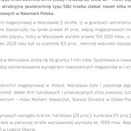
atrakcyjną powierzchnię typu SBU trzeba czekać nawet kilka m
ynowych w Newmark Polska.
magazynowej w Warszawie (I strefie, tj. w granicach administrac
 które dostarczyły na rynek prawie 41 proc. więcej magazynowyc
adek popytu, który w Warszawie wyniósł prawie 150 000 mkw., o 24
iec 2023 roku był na poziomie 9,5 proc., niemniej wolumen dostę
 w Warszawie zbliżą się do granicy 1 mln mkw. Spodziewana nowa
erdza zainteresowanie wynajęciem nowoczesnych magazynów w I str
rzchni magazynowej w Polsce, Warszawa była i pozostaje jego 
prestiż. Wiele firm handlowych i produkcyjnych chce posiadać t
ahentom –
mówi Norbert Kowalczyk, Starszy Doradca w Dziale P
ych wynajęły branże: handlowa (23 proc.), kurierska (15 proc.), 3
okresie w pierwszej strefie warszawskiej wyniosła ok. 1950 mkw. N
 w Logicor Okęcie.