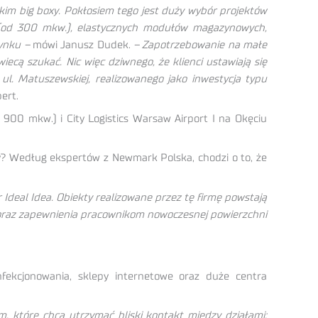
kim big boxy. Pokłosiem tego jest duży wybór projektów
h (od 300 mkw.), elastycznych modułów magazynowych,
dynku –
mówi Janusz Dudek.
–
Zapotrzebowanie na małe
ecą szukać. Nic więc dziwnego, że klienci ustawiają się
ul. Matuszewskiej, realizowanego jako inwestycja typu
ert.
3 900 mkw.) i City Logistics Warsaw Airport I na Okęciu
? Według ekspertów z Newmark Polska, chodzi o to, że
 Ideal Idea. Obiekty realizowane przez tę firmę powstają
h oraz zapewnienia pracownikom nowoczesnej powierzchni
onfekcjonowania, sklepy internetowe oraz duże centra
, które chcą utrzymać bliski kontakt między działami: