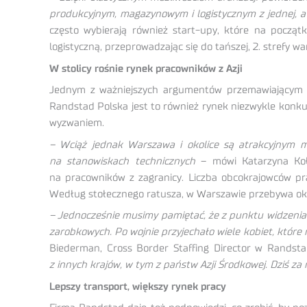
produkcyjnym, magazynowym i logistycznym z jednej, a 
często wybierają również start-upy, które na początku
logistyczną, przeprowadzając się do tańszej, 2. strefy wa
W stolicy rośnie rynek pracowników z Azji
Jednym z ważniejszych argumentów przemawiającym za
Randstad Polska jest to również rynek niezwykle konku
wyzwaniem.
–
Wciąż jednak Warszawa i okolice są atrakcyjnym mie
na stanowiskach technicznych
– mówi Katarzyna Koła
na pracowników z zagranicy. Liczba obcokrajowców pr
Według stołecznego ratusza, w Warszawie przebywa okoł
– Jednocześnie musimy pamiętać, że z punktu widzenia p
zarobkowych. Po wojnie przyjechało wiele kobiet, które 
Biederman, Cross Border Staffing Director w Randst
z innych krajów, w tym z państw Azji Środkowej.
Dziś za
Lepszy transport, większy rynek pracy