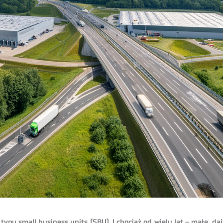
ypu small business units (SBU). I chociaż od wielu lat – małe, d