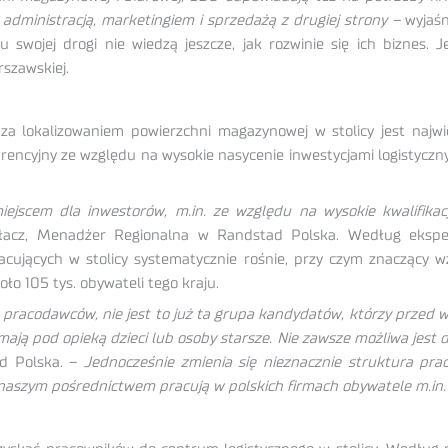
administracją, marketingiem i sprzedażą z drugiej strony –
wyjaśn
 swojej drogi nie wiedzą jeszcze, jak rozwinie się ich biznes. J
rszawskiej.
 lokalizowaniem powierzchni magazynowej w stolicy jest najwi
rencyjny ze względu na wysokie nasycenie inwestycjami logistycz
jscem dla inwestorów, m.in. ze względu na wysokie kwalifikacje
cz, Menadżer Regionalna w Randstad Polska. Według ekspertk
acujących w stolicy systematycznie rośnie, przy czym znaczący
o 105 tys. obywateli tego kraju.
racodawców, nie jest to już ta grupa kandydatów, którzy przed wo
mają pod opieką dzieci lub osoby starsze. Nie zawsze możliwa jest 
ad Polska. –
Jednocześnie zmienia się nieznacznie struktura pr
 naszym pośrednictwem pracują w polskich firmach obywatele m.in. 