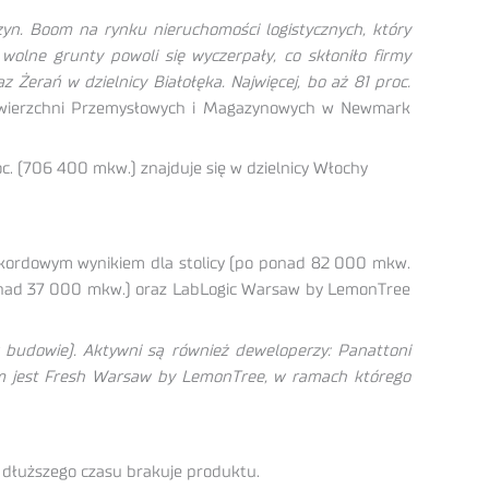
zyn. Boom na rynku nieruchomości logistycznych, który
lne grunty powoli się wyczerpały, co skłoniło firmy
 Żerań w dzielnicy Białołęka. Najwięcej, bo aż 81 proc.
owierzchni Przemysłowych i Magazynowych w Newmark
oc. (706 400 mkw.) znajduje się w dzielnicy Włochy
rekordowym wynikiem dla stolicy (po ponad 82 000 mkw.
ponad 37 000 mkw.) oraz LabLogic Warsaw by LemonTree
 budowie). Aktywni są również deweloperzy: Panattoni
tem jest Fresh Warsaw by LemonTree, w ramach którego
 dłuższego czasu brakuje produktu.