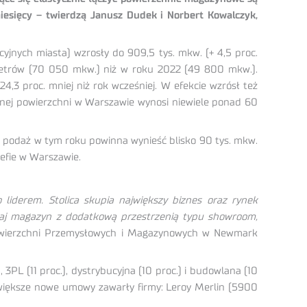
iesięcy – twierdzą Janusz Dudek i Norbert Kowalczyk,
yjnych miasta) wzrosły do 909,5 tys. mkw. (+ 4,5 proc.
h metrów (70 050 mkw.) niż w roku 2022 (49 800 mkw.).
,3 proc. mniej niż rok wcześniej. W efekcie wzrósł też
pnej powierzchni w Warszawie wynosi niewiele ponad 60
 podaż w tym roku powinna wynieść blisko 90 tys. mkw.
efie w Warszawie.
liderem. Stolica skupia największy biznes oraz rynek
utaj magazyn z dodatkową przestrzenią typu showroom,
owierzchni Przemysłowych i Magazynowych w Newmark
PL (11 proc.), dystrybucyjna (10 proc.) i budowlana (10
ajwiększe nowe umowy zawarły firmy: Leroy Merlin (5900