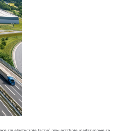
ające się elastycznie łączyć powierzchnie magazynowe są