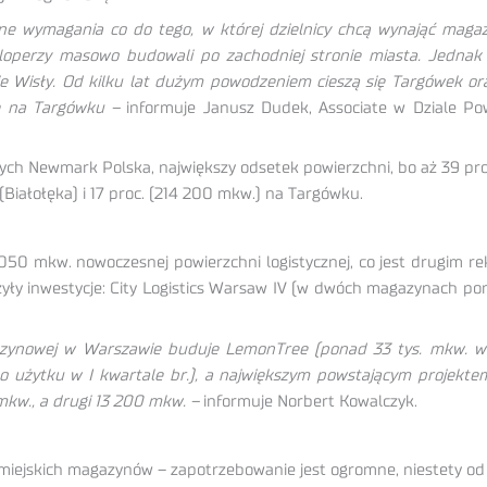
ne wymagania co do tego, w której dzielnicy chcą wynająć maga
perzy masowo budowali po zachodniej stronie miasta. Jednak wo
e Wisły. Od kilku lat dużym powodzeniem cieszą się Targówek oraz
ie na Targówku –
informuje Janusz Dudek, Associate w Dziale P
anych Newmark Polska, największy odsetek powierzchni, bo aż 39 pr
(Białołęka) i 17 proc. (214 200 mkw.) na Targówku.
050 mkw. nowoczesnej powierzchni logistycznej, co jest drugim 
zyły inwestycje: City Logistics Warsaw IV (w dwóch magazynach 
gazynowej w Warszawie buduje LemonTree (ponad 33 tys. mkw. w
do użytku w I kwartale br.), a największym powstającym projek
kw., a drugi 13 200 mkw. –
informuje Norbert Kowalczyk.
miejskich magazynów – zapotrzebowanie jest ogromne, niestety od