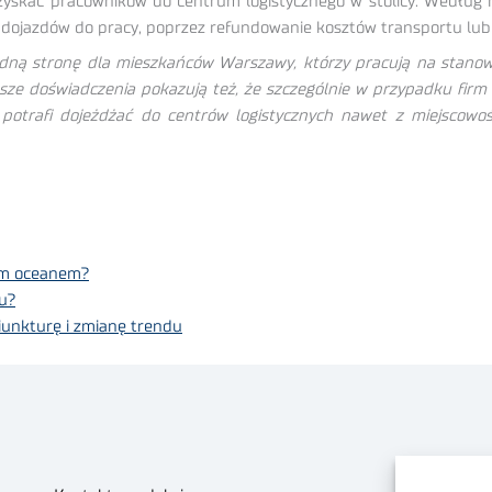
ozyskać pracowników do centrum logistycznego w stolicy. Według
dojazdów do pracy, poprzez refundowanie kosztów transportu lub
dną stronę dla mieszkańców Warszawy, którzy pracują na stanow
ze doświadczenia pokazują też, że szczególnie w przypadku firm 
w potrafi dojeżdżać do centrów logistycznych nawet z miejscowo
nym oceanem?
u?
unkturę i zmianę trendu