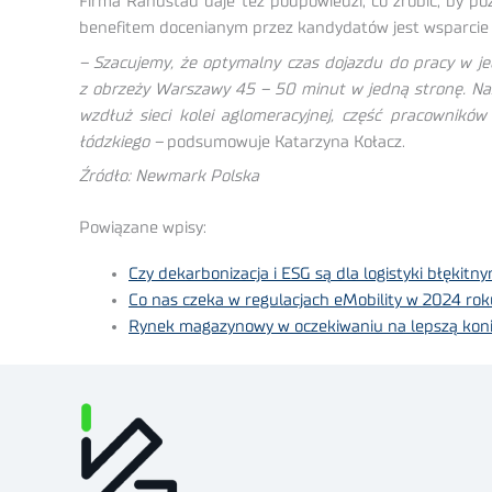
Firma Randstad daje też podpowiedzi, co zrobić, by p
benefitem docenianym przez kandydatów jest wsparcie 
– Szacujemy, że optymalny czas dojazdu do pracy w je
z obrzeży Warszawy 45 – 50 minut w jedną stronę. Nas
wzdłuż sieci kolei aglomeracyjnej, część pracownikó
łódzkiego –
podsumowuje Katarzyna Kołacz.
Źródło: Newmark Polska
Powiązane wpisy:
Czy dekarbonizacja i ESG są dla logistyki błękit
Co nas czeka w regulacjach eMobility w 2024 rok
Rynek magazynowy w oczekiwaniu na lepszą koni