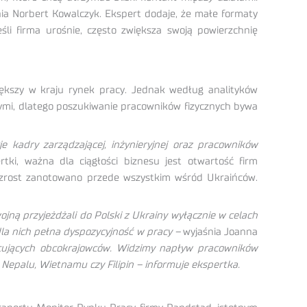
ia Norbert Kowalczyk. Ekspert dodaje, że małe formaty
eśli firma urośnie, często zwiększa swoją powierzchnię
ększy w kraju rynek pracy. Jednak według analityków
nymi, dlatego poszukiwanie pracowników fizycznych bywa
 kadry zarządzającej, inżynieryjnej oraz pracowników
i, ważna dla ciągłości biznesu jest otwartość firm
 wzrost zanotowano przede wszystkim wśród Ukraińców.
jną przyjeżdżali do Polski z Ukrainy wyłącznie w celach
dla nich pełna dyspozycyjność w pracy –
wyjaśnia Joanna
acujących obcokrajowców. Widzimy napływ pracowników
Nepalu, Wietnamu czy Filipin – informuje ekspertka.