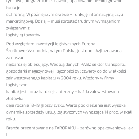
rynkowej uległa zmianie. Dawniej opakowanie pełniło głównie
funkcję
ochronną. W późniejszym okresie – funkcję informacyjną czyli
marketingową. Dzisiaj – musi sprostać trudnym wymaganiom
związanym z
logistyką towarów.
Pod względem inwestycji logistycznych Europa
Środkowo-Wschodnia, w tym Polska, jest obok Azji uznawana
za obszar
najbardziej obiecujący. Według danych PAIiIZ sektor transportu,
gospodarki magazynowej i łączności był czwarty co do wielkości
zainwestowanego kapitału w 2004 roku. Włożony w firmy
logistyczne
kapitał jest coraz bardziej skuteczny – każda zainwestowana
złotówka
daje rocznie 18-19 groszy zysku. Warta podkreślenia jest wysoka
dynamika sprzedaży usług logistycznych wynosząca 14 proc. w skali
roku.
Branże prezentowane na TAROPAKU – zarówno opakowaniowa, jak
i