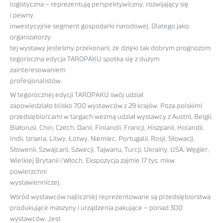
logistyczna – reprezentują perspektywiczny, rozwijający się
i pewny
inwestycyjnie segment gospodarki narodowej. Dlatego jako
organizatorzy
tej wystawy jesteśmy przekonani, że dzięki tak dobrym prognozom
tegoroczna edycja TAROPAKU spotka się z dużym
zainteresowaniem
profesjonalistów.
W tegorocznej edycji TAROPAKU swój udział
zapowiedziało blisko 700 wystawców z 29 krajów. Poza polskimi
przedsiębiorcami w targach wezmą udział wystawcy z Austrii, Belgii,
Białorusi, Chin, Czech, Danii, Finlandii, Francji, Hiszpanii, Holandii,
Indii, Izraela, Litwy, Łotwy, Niemiec, Portugalii, Rosji, Słowacji,
Słowenii, Szwajcarii, Szwecji, Tajwanu, Turcji, Ukrainy, USA, Węgier,
Wielkiej Brytanii i Włoch. Ekspozycja zajmie 17 tys. mkw.
powierzchni
wystawienniczej.
Wśród wystawców najliczniej reprezentowane są przedsiębiorstwa
produkujące maszyny i urządzenia pakujące – ponad 300
wystawców. Jest