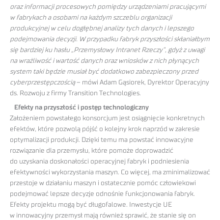
oraz informacji procesowych pomiędzy urządzeniami pracującymi
w fabrykach a osobami na każdym szczeblu organizacji
produkcyjnej w celu dogłębnej analizy tych danych i lepszego
podejmowania decyzji. W przypadku fabryk przyszłości skłaniałbym
się bardziej ku hasłu „Przemysłowy Intranet Rzeczy”, gdyż z uwagi
na wrażliwość i wartość danych oraz wniosków z nich płynących
system taki będzie musiał być dodatkowo zabezpieczony przed
cyberprzestępczością
– mówi Adam Gąsiorek, Dyrektor Operacyjny
ds. Rozwoju z firmy Transition Technologies.
Efekty na przyszłość i postęp technologiczny
Założeniem powstałego konsorcjum jest osiągnięcie konkretnych
efektów, które pozwolą pójść o kolejny krok naprzód w zakresie
optymalizacji produkcji. Dzięki temu ma powstać innowacyjne
rozwiązanie dla przemysłu, które pomoże doprowadzić
do uzyskania doskonałości operacyjnej fabryk i podniesienia
efektywności wykorzystania maszyn. Co więcej, ma zminimalizować
przestoje w działaniu maszyn i ostatecznie pomóc człowiekowi
podejmować lepsze decyzje odnośnie funkcjonowania fabryk.
Efekty projektu mogą być długofalowe. Inwestycje UE
w innowacyjny przemysł mają również sprawić, że stanie się on