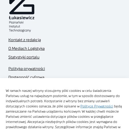
Kontakt z redakcją
O Mediach Logistyka
Statystyki portalu
Polityka prywatności
Dostępność cyfrowa
Regulamin Portalu
W ramach naszej witryny stosujemy pliki cookies w celu świadczenia
Regulamin sklepu
Państwu usług na najwyższym poziomie, w tym w sposób dostosowany do
indywidualnych potrzeb. Korzystanie z witryny bez zmiany ustawień
dotyczących cookies oznacza, że pliki opisane w
Polityce Prywatności
będą
zamieszczane na Państwa urządzeniu końcowym. W każdej chwili możecie
Państwo zmienić ustawienia dotyczące plików cookies w przeglądarce
internetowej. Akceptacja niezbędnych plików cookies jest wymagana do
Obrazy stockowe
prawidłowego działania witryny. Szczegółowe informacje znajdą Państwo w