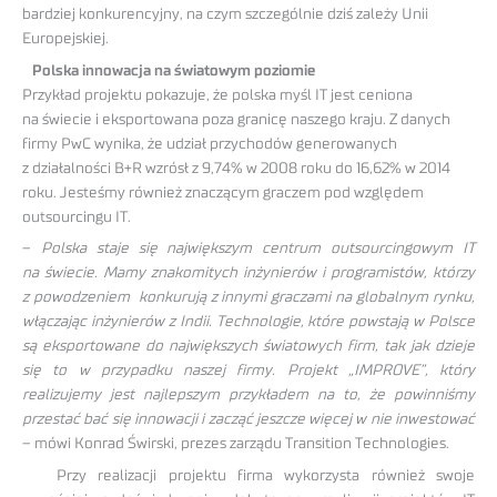
bardziej konkurencyjny, na czym szczególnie dziś zależy Unii
Europejskiej.
Polska innowacja na światowym poziomie
Przykład projektu pokazuje, że polska myśl IT jest ceniona
na świecie i eksportowana poza granicę naszego kraju. Z danych
firmy PwC wynika, że udział przychodów generowanych
z działalności B+R wzrósł z 9,74% w 2008 roku do 16,62% w 2014
roku. Jesteśmy również znaczącym graczem pod względem
outsourcingu IT.
–
Polska staje się największym centrum outsourcingowym IT
na świecie. Mamy znakomitych inżynierów i programistów, którzy
z powodzeniem konkurują z innymi graczami na globalnym rynku,
włączając inżynierów z Indii. Technologie, które powstają w Polsce
są eksportowane do największych światowych firm, tak jak dzieje
się to w przypadku naszej firmy. Projekt „IMPROVE”, który
realizujemy jest najlepszym przykładem na to, że powinniśmy
przestać bać się innowacji i zacząć jeszcze więcej w nie inwestować
– mówi Konrad Świrski, prezes zarządu Transition Technologies.
Przy realizacji projektu firma wykorzysta również swoje