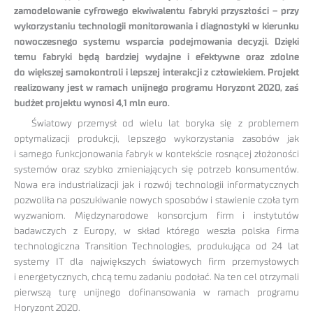
zamodelowanie cyfrowego ekwiwalentu fabryki przyszłości – przy
wykorzystaniu technologii monitorowania i diagnostyki w kierunku
nowoczesnego systemu wsparcia podejmowania decyzji. Dzięki
temu fabryki będą bardziej wydajne i efektywne oraz zdolne
do większej samokontroli i lepszej interakcji z człowiekiem. Projekt
realizowany jest w ramach unijnego programu Horyzont 2020, zaś
budżet projektu wynosi 4,1 mln euro.
Światowy przemysł od wielu lat boryka się z problemem
optymalizacji produkcji, lepszego wykorzystania zasobów jak
i samego funkcjonowania fabryk w kontekście rosnącej złożoności
systemów oraz szybko zmieniających się potrzeb konsumentów.
Nowa era industrializacji jak i rozwój technologii informatycznych
pozwoliła na poszukiwanie nowych sposobów i stawienie czoła tym
wyzwaniom. Międzynarodowe konsorcjum firm i instytutów
badawczych z Europy, w skład którego weszła polska firma
technologiczna Transition Technologies, produkująca od 24 lat
systemy IT dla największych światowych firm przemysłowych
i energetycznych, chcą temu zadaniu podołać. Na ten cel otrzymali
pierwszą turę unijnego dofinansowania w ramach programu
Horyzont 2020.