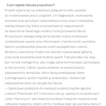
Czym będzie fabryka przyszłości?
Projekt opiera się na unikalnym połączeniu kilku podejść
do modelowania pracy urządzeń, ich diagnostyki, wykrywania
anomalii oraz symulacji i optymalizacji pracy wraz z niezbędną
wiedzą ekspercką, które w konsekwencji mają pozwolić
na stworzenie idealnego modelu funkcjonowania fabryk.
W rezultacie takiego połączenia będzie można analizować
i przewidywać awarie oraz informować o konieczności wymiany
danych podzespołów jeszcze przed wystąpieniem usterki.
Na końcu stworzony model ma również rozpoznawać główną
przyczynę powstania ewentualnej awarii. Fabryka taka ma, więc
być na tyle inteligentna, aby mogła sama kontrolować zachodzące
w niej procesy. Całość oparta zostanie na wykorzystaniu
odpowiednich sensorów, które będą przekazywać dane
a zintegrowany system będzie je analizować i dostarczać
odpowiednie dane do zarządców fabryk.
–
Całościowe podejście do realizacji projektu będzie zgodne
z ideami Przemysłu 4.0 i Internetu rzeczy, opartych na systemach
cyber-fizycznych i sieciowej komunikacji maszyna-maszyna oraz
człowiek-maszyna, dzięki czemu możliwa staje się wymiana danych