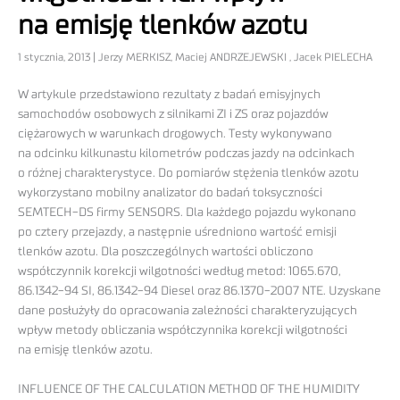
na emisję tlenków azotu
1 stycznia, 2013 | Jerzy MERKISZ, Maciej ANDRZEJEWSKI , Jacek PIELECHA
W artykule przedstawiono rezultaty z badań emisyjnych
samochodów osobowych z silnikami ZI i ZS oraz pojazdów
ciężarowych w warunkach drogowych. Testy wykonywano
na odcinku kilkunastu kilometrów podczas jazdy na odcinkach
o różnej charakterystyce. Do pomiarów stężenia tlenków azotu
wykorzystano mobilny analizator do badań toksyczności
SEMTECH-DS firmy SENSORS. Dla każdego pojazdu wykonano
po cztery przejazdy, a następnie uśredniono wartość emisji
tlenków azotu. Dla poszczególnych wartości obliczono
współczynnik korekcji wilgotności według metod: 1065.670,
86.1342-94 SI, 86.1342-94 Diesel oraz 86.1370-2007 NTE. Uzyskane
dane posłużyły do opracowania zależności charakteryzujących
wpływ metody obliczania współczynnika korekcji wilgotności
na emisję tlenków azotu.
INFLUENCE OF THE CALCULATION METHOD OF THE HUMIDITY