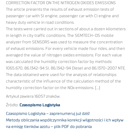
CORRECTION FACTOR ON THE NITROGEN OXIDES EMISSIONS
The article presents the results of exhaust emission tests of
passenger car with SI engine, passenger car with CI engine and
heavy duty vehicle in road conditions.
The tests were carried out in sections of about a dozen kilometers
in length in city traffic conditions. The SEMTECH-DS mobile
analyzer from SENSORS was used to measure the concentration
of exhaust emissions. For every vehicle made four rides, and then
averaged the value of nitrogen oxides emissions. For each value
was calculated the humidity correction factor by methods:
1065.670, 86.1342-94 SI, 86.1342-94 Diesel and 86.1370-2007 NTE.
The data obtained were used for the analysis of relationships
characteristic of the influence of the calculation method of the
humidity correction factor on the NOx emissions. (…)
Artykuł zawiera 16057 znaków.
Źródło:
Czasopismo Logistyka
Czasopismo Logistyka – zaprenumeruj już dziś!
Metody obliczania współczynnika korekcji wilgotności i ich wpływ
na emisję tlenków azotu – plik PDF do pobrania