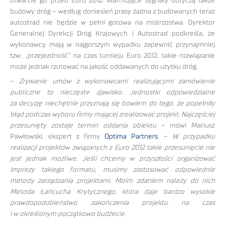
otwarcie go przed Euro 2012. Alarmujące sygnały dotyczą także
budowy dróg – według doniesień prasy żadna z budowanych teraz
autostrad nie będzie w pełni gotowa na mistrzostwa. Dyrektor
Generalnej Dyrekcji Dróg Krajowych i Autostrad podkreśla, że
wykonawcy mają w najgorszym wypadku zapewnić przynajmniej
tzw. „przejezdność” na czas turnieju Euro 2012, takie rozwiązanie
może jednak rzutować na jakość oddawanych do użytku dróg.
–
Zrywanie umów z wykonawcami realizującymi zamówienie
publiczne to nieczęste zjawisko. Jednostki odpowiedzialne
za decyzję niechętnie przyznają się bowiem do tego, że popełniły
błąd podczas wyboru firmy mającej zrealizować projekt. Najczęściej
przesunięty zostaje termin oddania obiektu
– mówi Mariusz
Pawłowski, ekspert z firmy
Optima Partners
. –
W przypadku
realizacji projektów związanych z Euro 2012 takie przesunięcie nie
jest jednak możliwe. Jeśli chcemy w przyszłości organizować
imprezy takiego formatu, musimy zastosować odpowiednie
metody zarządzania projektami. Moim zdaniem należy do nich
Metoda Łańcucha Krytycznego, która daje bardzo wysokie
prawdopodobieństwo zakończenia projektu na czas
i w określonym początkowo budżecie.