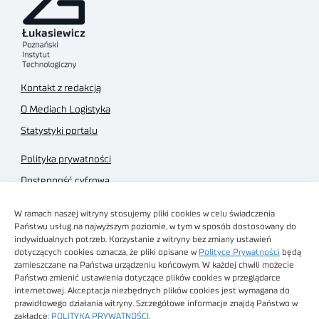
Kontakt z redakcją
O Mediach Logistyka
Statystyki portalu
Polityka prywatności
Dostępność cyfrowa
Regulamin Portalu
W ramach naszej witryny stosujemy pliki cookies w celu świadczenia
Regulamin sklepu
Państwu usług na najwyższym poziomie, w tym w sposób dostosowany do
indywidualnych potrzeb. Korzystanie z witryny bez zmiany ustawień
dotyczących cookies oznacza, że pliki opisane w
Polityce Prywatności
będą
zamieszczane na Państwa urządzeniu końcowym. W każdej chwili możecie
Państwo zmienić ustawienia dotyczące plików cookies w przeglądarce
internetowej. Akceptacja niezbędnych plików cookies jest wymagana do
Obrazy stockowe
prawidłowego działania witryny. Szczegółowe informacje znajdą Państwo w
autorstwa
zakładce:
POLITYKA PRYWATNOŚCI
.