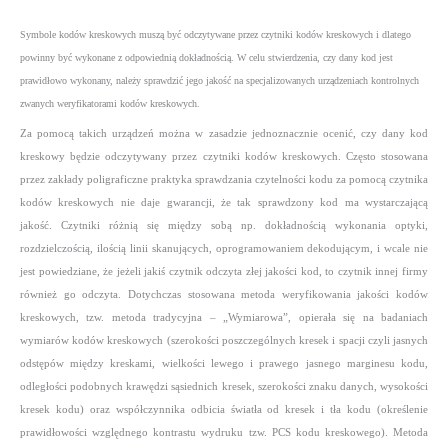
Symbole kodów kreskowych muszą być odczytywane przez czytniki kodów kreskowych i dlatego
powinny być wykonane z odpowiednią dokładnością. W celu stwierdzenia, czy dany kod jest
prawidłowo wykonany, należy sprawdzić jego jakość na specjalizowanych urządzeniach kontrolnych
zwanych weryfikatorami kodów kreskowych.
Za pomocą takich urządzeń można w zasadzie jednoznacznie ocenić, czy dany kod
kreskowy będzie odczytywany przez czytniki kodów kreskowych. Często stosowana
przez zakłady poligraficzne praktyka sprawdzania czytelności kodu za pomocą czytnika
kodów kreskowych nie daje gwarancji, że tak sprawdzony kod ma wystarczającą
jakość. Czytniki różnią się między sobą np. dokładnością wykonania optyki,
rozdzielczością, ilością linii skanujących, oprogramowaniem dekodującym, i wcale nie
jest powiedziane, że jeżeli jakiś czytnik odczyta złej jakości kod, to czytnik innej firmy
również go odczyta. Dotychczas stosowana metoda weryfikowania jakości kodów
kreskowych, tzw. metoda tradycyjna – „Wymiarowa”, opierała się na badaniach
wymiarów kodów kreskowych (szerokości poszczególnych kresek i spacji czyli jasnych
odstępów między kreskami, wielkości lewego i prawego jasnego marginesu kodu,
odległości podobnych krawędzi sąsiednich kresek, szerokości znaku danych, wysokości
kresek kodu) oraz współczynnika odbicia światła od kresek i tła kodu (określenie
prawidłowości względnego kontrastu wydruku tzw. PCS kodu kreskowego). Metoda