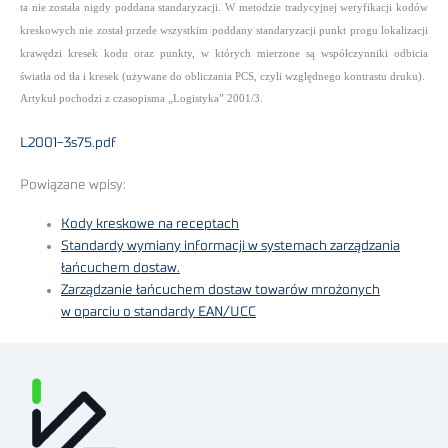
ta nie została nigdy poddana standaryzacji. W metodzie tradycyjnej weryfikacji kodów
kreskowych nie został przede wszystkim poddany standaryzacji punkt progu lokalizacji
krawędzi kresek kodu oraz punkty, w których mierzone są współczynniki odbicia
światła od tła i kresek (używane do obliczania PCS, czyli względnego kontrastu druku).
Artykuł pochodzi z czasopisma „Logistyka” 2001/3.
L2001-3s75.pdf
Powiązane wpisy:
Kody kreskowe na receptach
Standardy wymiany informacji w systemach zarządzania
łańcuchem dostaw.
Zarządzanie łańcuchem dostaw towarów mrożonych
w oparciu o standardy EAN/UCC