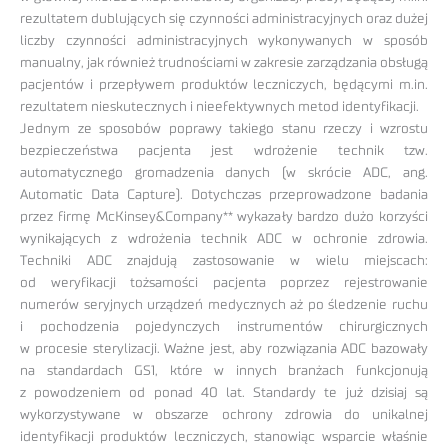
rezultatem dublujących się czynności administracyjnych oraz dużej
liczby czynności administracyjnych wykonywanych w sposób
manualny, jak również trudnościami w zakresie zarządzania obsługą
pacjentów i przepływem produktów leczniczych, będącymi m.in.
rezultatem nieskutecznych i nieefektywnych metod identyfikacji.
Jednym ze sposobów poprawy takiego stanu rzeczy i wzrostu
bezpieczeństwa pacjenta jest wdrożenie technik tzw.
automatycznego gromadzenia danych (w skrócie ADC, ang.
Automatic Data Capture). Dotychczas przeprowadzone badania
przez firmę McKinsey&Company** wykazały bardzo dużo korzyści
wynikających z wdrożenia technik ADC w ochronie zdrowia.
Techniki ADC znajdują zastosowanie w wielu miejscach:
od weryfikacji tożsamości pacjenta poprzez rejestrowanie
numerów seryjnych urządzeń medycznych aż po śledzenie ruchu
i pochodzenia pojedynczych instrumentów chirurgicznych
w procesie sterylizacji. Ważne jest, aby rozwiązania ADC bazowały
na standardach GS1, które w innych branżach funkcjonują
z powodzeniem od ponad 40 lat. Standardy te już dzisiaj są
wykorzystywane w obszarze ochrony zdrowia do unikalnej
identyfikacji produktów leczniczych, stanowiąc wsparcie właśnie