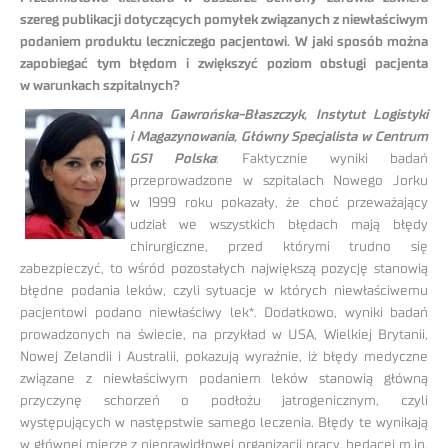
szereg publikacji dotyczących pomyłek związanych z niewłaściwym
podaniem produktu leczniczego pacjentowi. W jaki sposób można
zapobiegać tym błędom i zwiększyć poziom obsługi pacjenta
w warunkach szpitalnych?
Anna Gawrońska-Błaszczyk,
Instytut Logistyki
i Magazynowania,
Główny Specjalista w Centrum
GS1 Polska
: Faktycznie wyniki badań
przeprowadzone w szpitalach Nowego Jorku
w 1999 roku pokazały, że choć przeważający
udział we wszystkich błędach mają błędy
chirurgiczne, przed którymi trudno się
zabezpieczyć, to wśród pozostałych największą pozycję stanowią
błędne podania leków, czyli sytuacje w których niewłaściwemu
pacjentowi podano niewłaściwy lek*. Dodatkowo, wyniki badań
prowadzonych na świecie, na przykład w USA, Wielkiej Brytanii,
Nowej Zelandii i Australii, pokazują wyraźnie, iż błędy medyczne
związane z niewłaściwym podaniem leków stanowią główną
przyczynę schorzeń o podłożu jatrogenicznym, czyli
występujących w następstwie samego leczenia. Błędy te wynikają
w głównej mierze z nieprawidłowej organizacji pracy, będącej m.in.