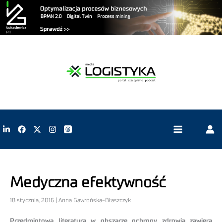
Medyczna efektywność
18 stycznia, 2016 | Anna Gawrońska-Błaszczyk
Przedmiotowa literatura w obszarze ochrony zdrowia zawiera