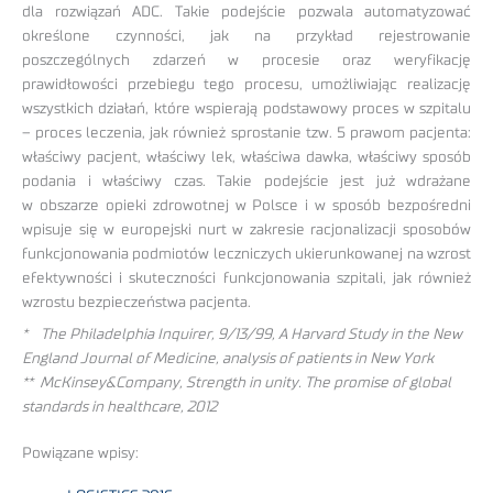
dla rozwiązań ADC. Takie podejście pozwala automatyzować
określone czynności, jak na przykład rejestrowanie
poszczególnych zdarzeń w procesie oraz weryfikację
prawidłowości przebiegu tego procesu, umożliwiając realizację
wszystkich działań, które wspierają podstawowy proces w szpitalu
– proces leczenia, jak również sprostanie tzw. 5 prawom pacjenta:
właściwy pacjent, właściwy lek, właściwa dawka, właściwy sposób
podania i właściwy czas. Takie podejście jest już wdrażane
w obszarze opieki zdrowotnej w Polsce i w sposób bezpośredni
wpisuje się w europejski nurt w zakresie racjonalizacji sposobów
funkcjonowania podmiotów leczniczych ukierunkowanej na wzrost
efektywności i skuteczności funkcjonowania szpitali, jak również
wzrostu bezpieczeństwa pacjenta.
* The Philadelphia Inquirer, 9/13/99, A Harvard Study in the New
England Journal of Medicine, analysis of patients in New York
** McKinsey&Company, Strength in unity. The promise of global
standards in healthcare, 2012
Powiązane wpisy: