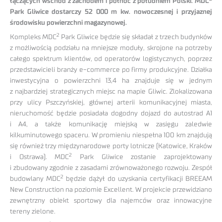
łączących wschód z zachodem i północ z południem Polski. MDC
Park Gliwice dostarczy 52 000 m kw. nowoczesnej i przyjaznej
środowisku powierzchni magazynowej.
2
Kompleks MDC
Park Gliwice będzie się składał z trzech budynków
z możliwością podziału na mniejsze moduły, skrojone na potrzeby
całego spektrum klientów, od operatorów logistycznych, poprzez
przedstawicieli branży e-commerce po firmy produkcyjne. Działka
inwestycyjna o powierzchni 13,4 ha znajduje się w jednym
z najbardziej strategicznych miejsc na mapie Gliwic. Zlokalizowana
przy ulicy Pszczyńskiej, głównej arterii komunikacyjnej miasta,
nieruchomość będzie posiadała dogodny dojazd do autostrad A1
i A4, a także komunikację miejską w zasięgu zaledwie
kilkuminutowego spaceru. W promieniu niespełna 100 km znajdują
się również trzy międzynarodowe porty lotnicze (Katowice, Kraków
2
i Ostrawa). MDC
Park Gliwice zostanie zaprojektowany
i zbudowany zgodnie z zasadami zrównoważonego rozwoju. Zespół
2
budowlany MDC
będzie dążył do uzyskania certyfikacji BREEAM
New Construction na poziomie Excellent. W projekcie przewidziano
zewnętrzny obiekt sportowy dla najemców oraz innowacyjne
tereny zielone.