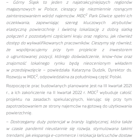
–
Górny Śląsk to jeden z najatrakcyjniejszych regionów
magazynowych w Polsce, cieszący się niezmiennie rosnącym
2
zainteresowaniem wśród najemców. MDC
Park Gliwice spełni ich
oczekiwania, zapewniając szereg kluczowych atrybutów:
elastyczną powierzchnię i świetną lokalizację z dobrą siatką
połączeń z pozostałymi częściami kraju oraz regionu, jak również
dostęp do wykwalifikowanych pracowników. Cieszymy się również,
że współpracujemy przy tym projekcie z inwestorem
o ugruntowanej pozycji, którego doświadczenie, know-how oraz
znajomość lokalnego rynku będą nieocenionym wkładem
w przedsięwzięcie
– powiedziała Katarzyna Dudzik, Dyrektor ds.
2
Rozwoju w MDC
, odpowiedzialna za południową część Polski.
Rozpoczęcie prac budowlanych planowane jest na III kwartał 2021
2
r., a ich zakończenie na II kwartał 2022 r. MDC
wybuduje całość
projektu na zasadach spekulacyjnych, kierując się przy tym
zapotrzebowaniem ze strony najemców na gotową do użytkowania
powierzchnię.
–
Dostrzegamy duży potencjał w branży logistycznej, która także
w czasie pandemii nieustannie się rozwija, stymulowana takimi
trendami, jak ekspansja e-commerce i relokacja łańcuchów dostaw