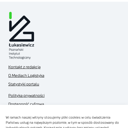
Kontakt z redakcją
O Mediach Logistyka
Statystyki portalu
Polityka prywatności
Dostępność cyfrowa
Regulamin Portalu
W ramach naszej witryny stosujemy pliki cookies w celu świadczenia
Regulamin sklepu
Państwu usług na najwyższym poziomie, w tym w sposób dostosowany do
indywidualnych potrzeb. Korzystanie z witryny bez zmiany ustawień