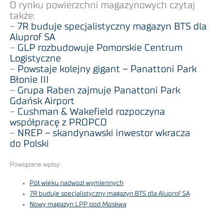
O rynku powierzchni magazynowych czytaj
także:
–
7R buduje specjalistyczny magazyn BTS dla
Aluprof SA
–
GLP rozbudowuje Pomorskie Centrum
Logistyczne
–
Powstaje kolejny gigant – Panattoni Park
Błonie III
–
Grupa Raben zajmuje Panattoni Park
Gdańsk Airport
–
Cushman & Wakefield rozpoczyna
współpracę z PROPCO
–
NREP – skandynawski inwestor wkracza
do Polski
Powiązane wpisy:
Pół wieku nadwozi wymiennych
7R buduje specjalistyczny magazyn BTS dla Aluprof SA
Nowy magazyn LPP pod Moskwą