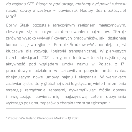
do regionu CEE. Biorąc to pod uwagę, możemy być pewni sukcesu
naszej nowej inwestycji
– powiedział Hadley Dean, założyciel
2
MDC
.
Górny Śląsk pozostaje atrakcyjnym regionem magazynowym,
cieszącym się rosnącym zainteresowaniem najemców. Oferuje
zarówno wysoko wykwalifikowanych pracowników, jak i doskonałą
komunikację w regionie i Europie Środkowo-Wschodniej, co jest
kluczowe dla rozwoju logistyki transgranicznej. W pierwszych
trzech miesiącach 2021 r. region odnotował trzecią najsilniejszą
aktywność pod względem umów najmu w Polsce, z 17-
procentowym udziałem w całkowitym popycie netto rynku,
obejmującym nowe umowy najmu i ekspansje. W warunkach
zachwianej struktury globalnej sieci logistycznej wiele firm zmienia
strategię zarządzania zapasami, dywersyfikując źródła dostaw
i zwiększając powierzchnię magazynową celem utrzymania
wyższego poziomu zapasów o charakterze strategicznym.*
* Źródło: C&W Poland Warehouse Market – Q1 2021