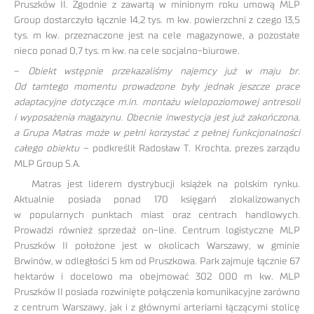
Pruszków II. Zgodnie z zawartą w minionym roku umową MLP
Group dostarczyło łącznie 14,2 tys. m kw. powierzchni z czego 13,5
tys. m kw. przeznaczone jest na cele magazynowe, a pozostałe
nieco ponad 0,7 tys. m kw. na cele socjalno-biurowe.
–
Obiekt wstępnie przekazaliśmy najemcy już w maju br.
Od tamtego momentu prowadzone były jednak jeszcze prace
adaptacyjne dotyczące m.in. montażu wielopoziomowej antresoli
i wyposażenia magazynu. Obecnie inwestycja jest już zakończona,
a Grupa Matras może w pełni korzystać z pełnej funkcjonalności
całego obiektu
– podkreślił Radosław T. Krochta, prezes zarządu
MLP Group S.A.
Matras jest liderem dystrybucji książek na polskim rynku.
Aktualnie posiada ponad 170 księgarń zlokalizowanych
w popularnych punktach miast oraz centrach handlowych.
Prowadzi również sprzedaż on-line. Centrum logistyczne MLP
Pruszków II położone jest w okolicach Warszawy, w gminie
Brwinów, w odległości 5 km od Pruszkowa. Park zajmuje łącznie 67
hektarów i docelowo ma obejmować 302 000 m kw. MLP
Pruszków II posiada rozwinięte połączenia komunikacyjne zarówno
z centrum Warszawy, jak i z głównymi arteriami łączącymi stolicę