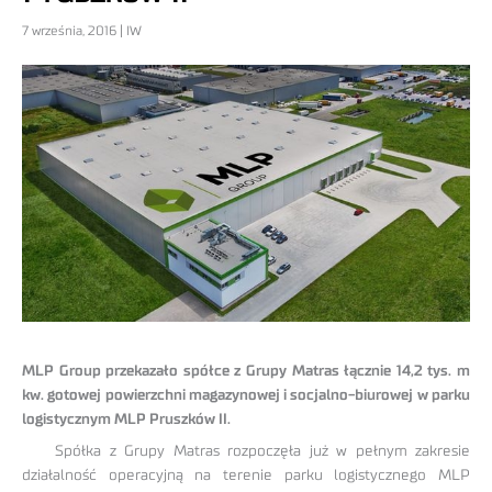
7 września, 2016 | IW
MLP Group przekazało spółce z Grupy Matras łącznie 14,2 tys. m
kw. gotowej powierzchni magazynowej i socjalno-biurowej w parku
logistycznym MLP Pruszków II.
Spółka z Grupy Matras rozpoczęła już w pełnym zakresie
działalność operacyjną na terenie parku logistycznego MLP