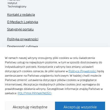
Kontakt z redakcją
O Mediach Logistyka
Statystyki portalu
Polityka prywatności
Dostępność cyfrowa
Regulamin Portalu
W ramach naszej witryny stosujemy pliki cookies w celu świadczenia
Regulamin sklepu
Państwu usług na najwyższym poziomie, w tym w sposób dostosowany do
indywidualnych potrzeb. Korzystanie z witryny bez zmiany ustawień
dotyczących cookies oznacza, że pliki opisane w
Polityce Prywatności
będą
zamieszczane na Państwa urządzeniu końcowym. W każdej chwili możecie
Państwo zmienić ustawienia dotyczące plików cookies w przeglądarce
internetowej. Akceptacja niezbędnych plików cookies jest wymagana do
Obrazy stockowe
prawidłowego działania witryny. Szczegółowe informacje znajdą Państwo w
autorstwa
zakładce:
POLITYKA PRYWATNOŚCI
.
Sieć Badawcza Łukasiewicz - Poznański Instytut
Akceptuję niezbędne
Akceptuję wszystkie
Technologiczny