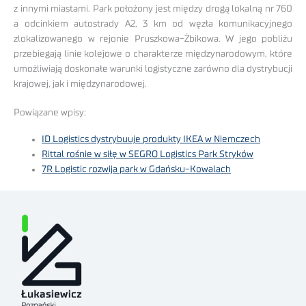
z innymi miastami. Park położony jest między drogą lokalną nr 760
a odcinkiem autostrady A2, 3 km od węzła komunikacyjnego
zlokalizowanego w rejonie Pruszkowa-Żbikowa. W jego pobliżu
przebiegają linie kolejowe o charakterze międzynarodowym, które
umożliwiają doskonałe warunki logistyczne zarówno dla dystrybucji
krajowej, jak i międzynarodowej.
Powiązane wpisy:
ID Logistics dystrybuuje produkty IKEA w Niemczech
Rittal rośnie w siłę w SEGRO Logistics Park Stryków
7R Logistic rozwija park w Gdańsku-Kowalach