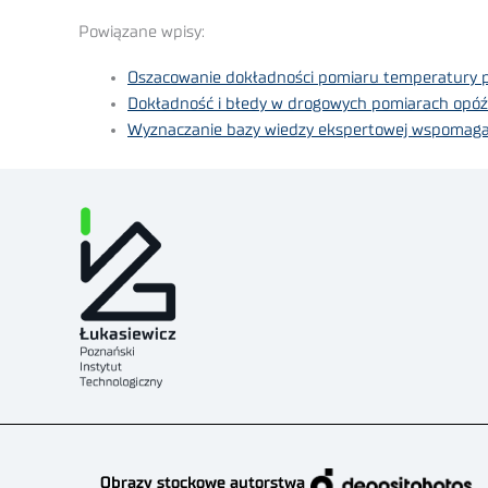
Powiązane wpisy:
Oszacowanie dokładności pomiaru temperatury pow
Dokładność i błedy w drogowych pomiarach opó
Wyznaczanie bazy wiedzy ekspertowej wspomagaj
Obrazy stockowe autorstwa