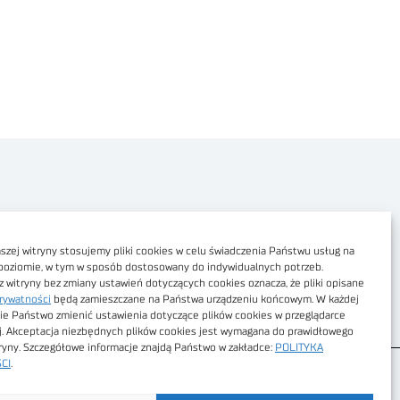
Polityka prywatności
Dostępność cyfrowa
zej witryny stosujemy pliki cookies w celu świadczenia Państwu usług na
poziomie, w tym w sposób dostosowany do indywidualnych potrzeb.
Regulamin Portalu
z witryny bez zmiany ustawień dotyczących cookies oznacza, że pliki opisane
rywatności
będą zamieszczane na Państwa urządzeniu końcowym. W każdej
Regulamin sklepu
ie Państwo zmienić ustawienia dotyczące plików cookies w przeglądarce
j. Akceptacja niezbędnych plików cookies jest wymagana do prawidłowego
tryny. Szczegółowe informacje znajdą Państwo w zakładce:
POLITYKA
CI
.