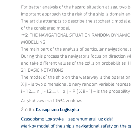
For better analysis of the hazard situation at sea, two
important approach to the risk of the ship is domain analy
The article attempts to describe the stochastic model as
of the considered model.
2. THE NAVIGATIONAL SITUATION RANDOM DYNAMIC
MODELLING
The main part of the analysis of particular navigational 
During this process the navigator’s focus on direction 
and take different values of the collision probabilities
2.1. BASIC NOTATIONS
The model of the ship on the waterway is the operation pr
X ij – is two dimensional binary random variable represen
i = 1,2,…, n, j = 1,2,…, li , p ij = P ( X ij = 1) – is the probabili
Artykuł zawiera 10634 znaków.
Źródło:
Czasopismo Logistyka
Czasopismo Logistyka – zaprenumeruj już dziś!
Markov model of the ship’s navigational safety on the 