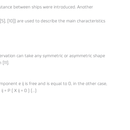
 distance between ships were introduced. Another
5], [10]) are used to describe the main characteristics
observation can take any symmetric or asymmetric shape
[11].
onent e ij is free and is equal to 0, in the other case,
 ij = P ( X ij = 0 ) (…)