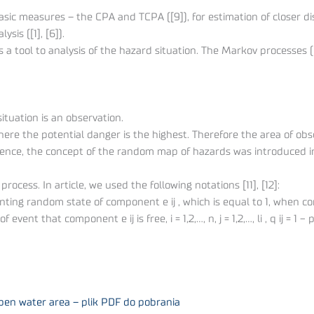
 basic measures – the CPA and TCPA ([9]), for estimation of closer
sis ([1], [6]).
 a tool to analysis of the hazard situation. The Markov processes ([
situation is an observation.
where the potential danger is the highest. Therefore the area of 
. Hence, the concept of the random map of hazards was introduced in 
ocess. In article, we used the following notations [11], [12]:
ting random state of component e ij , which is equal to 1, when comp
ty of event that component e ij is free, i = 1,2,…, n, j = 1,2,…, li , q ij = 1 − p
open water area – plik PDF do pobrania