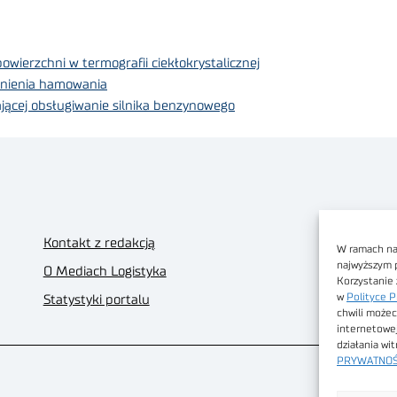
ierzchni w termografii ciekłokrystalicznej
źnienia hamowania
ącej obsługiwanie silnika benzynowego
Kontakt z redakcją
W ramach nas
najwyższym 
O Mediach Logistyka
Korzystanie 
w
Polityce P
Statystyki portalu
chwili możec
internetowe
działania wi
PRYWATNOŚ