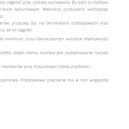
y ciągłość prac została zachowana. By było to możliwe
 froncie ładunkowym. Niektórzy producenci wychodząc
o.
erów, przyczep itp. na terminalach śródlądowych oraz
, że te ciągniki:
e do minimum, przy równoczesnym wzroście efektywność
siodło, dzięki czemu możliwe jest podejmowanie naczep
 manewrów przy stosunkowo niskiej prędkości.
czeństwa. Podstawowe znaczenie ma w tym względzie