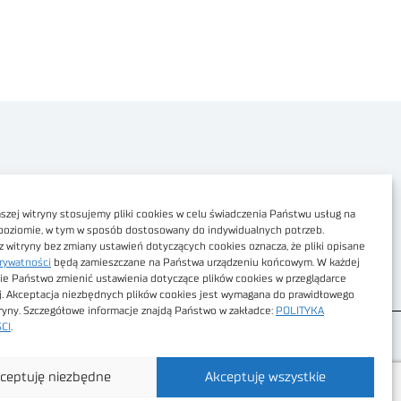
Polityka prywatności
Dostępność cyfrowa
zej witryny stosujemy pliki cookies w celu świadczenia Państwu usług na
poziomie, w tym w sposób dostosowany do indywidualnych potrzeb.
Regulamin Portalu
z witryny bez zmiany ustawień dotyczących cookies oznacza, że pliki opisane
rywatności
będą zamieszczane na Państwa urządzeniu końcowym. W każdej
Regulamin sklepu
ie Państwo zmienić ustawienia dotyczące plików cookies w przeglądarce
j. Akceptacja niezbędnych plików cookies jest wymagana do prawidłowego
tryny. Szczegółowe informacje znajdą Państwo w zakładce:
POLITYKA
CI
.
ceptuję niezbędne
Akceptuję wszystkie