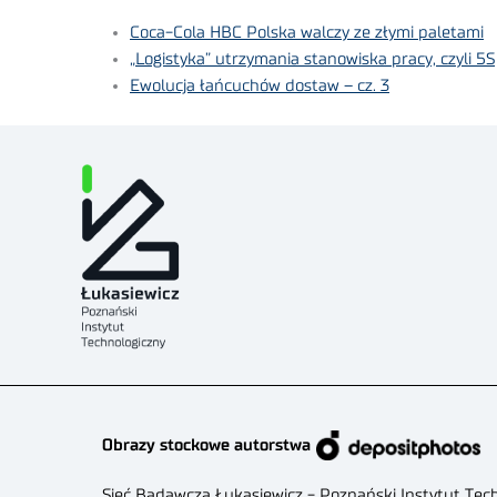
Coca-Cola HBC Polska walczy ze złymi paletami
„Logistyka” utrzymania stanowiska pracy, czyli 5S
Ewolucja łańcuchów dostaw – cz. 3
Obrazy stockowe autorstwa
Sieć Badawcza Łukasiewicz - Poznański Instytut Tec