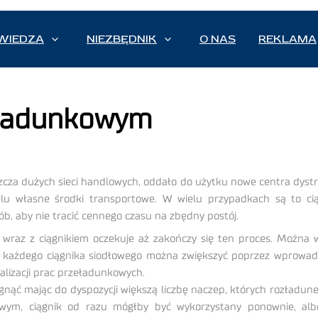
WIEDZA
NIEZBĘDNIK
O NAS
REKLAMA
 ładunkowym
zcza dużych sieci handlowych, oddało do użytku nowe centra dystry
elu własne środki transportowe. W wielu przypadkach są to ci
, aby nie tracić cennego czasu na zbędny postój.
 wraz z ciągnikiem oczekuje aż zakończy się ten proces. Można 
 każdego ciągnika siodłowego można zwiększyć poprzez wprowad
alizacji prac przeładunkowych.
gnąć mając do dyspozycji większą liczbę naczep, których rozładun
wym, ciągnik od razu mógłby być wykorzystany ponownie, alb