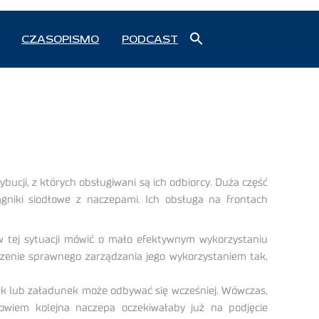
Search
CZASOPISMO
PODCAST
for:
Search Button
bucji, z których obsługiwani są ich odbiorcy. Duża część
ągniki siodłowe z naczepami. Ich obsługa na frontach
w tej sytuacji mówić o mało efektywnym wykorzystaniu
zenie sprawnego zarządzania jego wykorzystaniem tak,
ek lub załadunek może odbywać się wcześniej. Wówczas,
owiem kolejna naczepa oczekiwałaby już na podjęcie