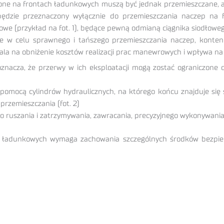
ione na frontach ładunkowych muszą być jednak przemieszczane, ab
 będzie przeznaczony wyłącznie do przemieszczania naczep na
alowe (przykład na fot. 1), będące pewną odmianą ciągnika siodłoweg
ane w celu sprawnego i tańszego przemieszczania naczep, konten
la na obniżenie kosztów realizacji prac manewrowych i wpływa na to
oznacza, że przerwy w ich eksploatacji mogą zostać ograniczon
omocą cylindrów hydraulicznych, na którego końcu znajduje się 
przemieszczania (fot. 2)
 ruszania i zatrzymywania, zawracania, precyzyjnego wykonywania
h ładunkowych wymaga zachowania szczególnych środków bezpie