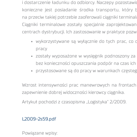
i dostarczenie ładunku do odbiorcy. Naczepy pozostaw
konieczne jest posiadanie środka transportu, który
na przeciw takiej potrzebie zaoferowali ciągniki termin
Ciągniki terminalowe zostały specjalnie zaprojektow
centrach dystrybucji. Ich zastosowanie w praktyce pozwa
wykorzystywane są wyłącznie do tych prac, co 
pracy
zostały wyposażone w wysięgnik podnoszony za p
bez konieczności opuszczania podpór na czas ich 
przystosowane są do pracy w warunkach częstego
Wzrost intensywności prac manewrowych na frontac
zapewnienie dobrej widoczności kierowcy ciągnika.
Artykuł pochodzi z czasopisma „Logistyka” 2/2009.
L2009-2s59.pdf
Powiązane wpisy: