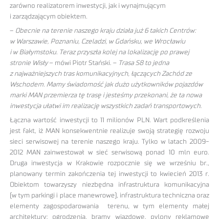
zarówno realizatorem inwestycji, jak i wynajmującym
i zarządzającym obiektem.
–
Obecnie na terenie naszego kraju działa już 6 takich Centrów:
w Warszawie, Poznaniu, Czeladzi, w Gdańsku, we Wrocławiu
i w Białymstoku. Teraz przyszła kolej na lokalizację po prawej
stronie Wisły
– mówi Piotr Stański. –
Trasa S8 to jedna
z najważniejszych tras komunikacyjnych, łączących Zachód ze
Wschodem. Mamy świadomość jak dużo użytkowników pojazdów
marki MAN przemierza tę trasę i jesteśmy przekonani, że ta nowa
inwestycja ułatwi im realizację wszystkich zadań transportowych
.
Łączna wartość inwestycji to 11 milionów PLN. Wart podkreślenia
jest fakt, iż MAN konsekwentnie realizuje swoją strategię rozwoju
sieci serwisowej na terenie naszego kraju. Tylko w latach 2009-
2012 MAN zainwestował w sieć serwisową ponad 10 mln euro.
Druga inwestycja w Krakowie rozpocznie się we wrześniu br.,
planowany termin zakończenia tej inwestycji to kwiecień 2013 r.
Obiektom towarzyszy niezbędna infrastruktura komunikacyjna
(w tym parkingi i place manewrowe), infrastruktura techniczna oraz
elementy zagospodarowania terenu, w tym elementy małej
architektury: ogrodzenia, bramy wjazdowe, pylony reklamowe