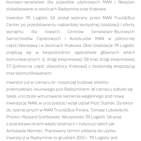
biurowo-serwisowe dla pojazdów użytkowych MAN i Neoplan
zlokalizowane w okolicach Radzymina oraz Krakowa.
Inwestor 7R Logistic SA został wybrany przez MAN Truck&Bus
Center po przedstawieniu najbardziej korzystnej lokalizacji i oferty
wynajmu dla nowych Centrów Serwisowo-Biurowych
Samochodów Ciężarowych i Autobusów MAN w północnej
części Warszawy i w okolicach Krakowa. Obie lokalizacje 7R Logistic
znajdują się w bezpośrednim sąsiedztwie głównych arterii
komunikacyjnych, tj. drogi ekspresowej S8 oraz drogi ekspresowej
S7 (północna część obwodnicy Krakowa) z doskonałą ekspozycją
oraz skomunikowaniem.
Inwestor już w czerwcu br. rozpoczął budowę obiektu
przemysłowo-biurowego pod Radzyminem. W czerwcu odbyło się
także uroczyste wmurowanie kamienia węgielnego pod nową
inwestycję MAN, w uroczystości wziął udział Piotr Stański, Dyrektor
ds. operacyjnych w MAN Truck&Bus Polska, Tomasz Lubowiecki,
Prezes i Ryszard Gretkowski, Wiceprezes 7R Logistic SA wraz
z przedstawicielami władz lokalnych i instytucji takich jak
Ambasada Niemiec. Planowany termin oddania do użytku
inwestycji w Radzyminie to grudzień 2012 r. 7R Logistic jest