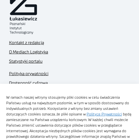
Kontakt z redakcją
O Mediach Logistyka
Statystyki portalu
Polityka prywatności
Dostępność cyfrowa
Regulamin Portalu
W ramach naszej witryny stosujemy pliki cookies w celu świadczenia
Regulamin sklepu
Państwu usług na najwyższym poziomie, w tym w sposób dostosowany do
indywidualnych potrzeb. Korzystanie z witryny bez zmiany ustawień
dotyczących cookies oznacza, że pliki opisane w
Polityce Prywatności
będą
zamieszczane na Państwa urządzeniu końcowym. W każdej chwili możecie
Państwo zmienić ustawienia dotyczące plików cookies w przeglądarce
internetowej. Akceptacja niezbędnych plików cookies jest wymagana do
Obrazy stockowe
prawidłowego działania witryny. Szczegółowe informacje znajdą Państwo w