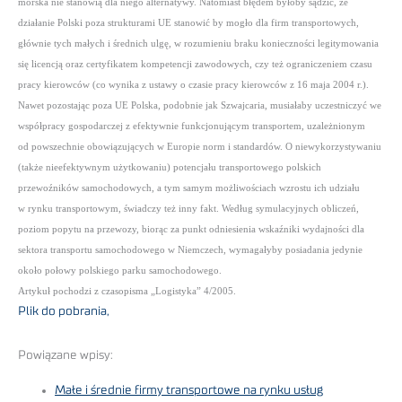
morska nie stanowią dla niego alternatywy. Natomiast błędem byłoby sądzić, że
działanie Polski poza strukturami UE stanowić by mogło dla firm transportowych,
głównie tych małych i średnich ulgę, w rozumieniu braku konieczności legitymowania
się licencją oraz certyfikatem kompetencji zawodowych, czy też ograniczeniem czasu
pracy kierowców (co wynika z ustawy o czasie pracy kierowców z 16 maja 2004 r.).
Nawet pozostając poza UE Polska, podobnie jak Szwajcaria, musiałaby uczestniczyć we
współpracy gospodarczej z efektywnie funkcjonującym transportem, uzależnionym
od powszechnie obowiązujących w Europie norm i standardów. O niewykorzystywaniu
(także nieefektywnym użytkowaniu) potencjału transportowego polskich
przewoźników samochodowych, a tym samym możliwościach wzrostu ich udziału
w rynku transportowym, świadczy też inny fakt. Według symulacyjnych obliczeń,
poziom popytu na przewozy, biorąc za punkt odniesienia wskaźniki wydajności dla
sektora transportu samochodowego w Niemczech, wymagałyby posiadania jedynie
około połowy polskiego parku samochodowego.
Artykuł pochodzi z czasopisma „Logistyka” 4/2005.
Plik do pobrania,
Powiązane wpisy:
Małe i średnie firmy transportowe na rynku usług