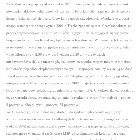
Najtrudniejszy wydaje się okres 2004 – 2005 r., kiedy koszty rosły głównie w wyniku
powstania nakładów jednorazowych czy zamrożenia kapitału na gwarancje finansowe
licencji, opłat za licencje i certyfikaty kompetencji zawodowych. Wynikało to z treści
ustawy o transporcie drogowym z 2001 r. Trzeba zgodzić się z A. Grześkowiakiem, że
proces przystosowywania się do warunków unijnych firm zajmujących się wyłącznie
krajowym transportem ładunków, będzie nieco łagodniejszy. W przewozach krajowych
prawdopodobnie zostaną osiągnięte znacznie mniejsze przychody za wykonany jeden
wozo-kilometr (ok. 2,30 zł., w porównaniu z 3,20 zł. w przewozach
międzynarodowych), ale niższe będą też koszty, co wynika między innymi z mniejszej
ładowności pojazdów eksploatowanych na rynku krajowym. Analizy wskazują na dość
zaskakującą sytuację firm małych i średnich, eksploatujących od 11 do 25 pojazdów,
notujących w 2001 r. oraz w prognozach do 2008 r. najniższy wskaźnik rentowności.
Gdyby te dane potwierdziły się, zdaniem cytowanego już A. Grześkowiaka oznaczałoby
to, że warunki akcesyjne sprzyjają istnieniu na rynku krajowym firm małych – poniżej
5 pojazdów, albo dużych – powyżej 25 pojazdów.
Warto zaznaczyć, że w liberalizacji dostępu do rynku międzynarodowego, przy
widocznym wzroście wymiany handlowej (tylko z Niemcami obroty mogą wzrosnąć
o około 30%) należy dopatrywać się również szansy dla transportu samochodowego,
realizowanego w znacznej części przez MSP, gdyż aktualnie ani kolej, ani żegluga