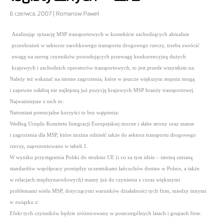
6 czerwca, 2007 | Romanow Paweł
Analizując sytuację MSP transportowych w kontekście zachodzących aktualnie
przeobrażeń w sektorze zarobkowego transportu drogowego rzeczy, trzeba zwrócić
uwagę na szereg czynników powodujących przewagę konkurencyjną dużych
krajowych i zachodnich operatorów transportowych, to jest przede wszystkim na:
Należy też wskazać na istotne zagrożenia, które w jeszcze większym stopniu mogą
i zapewne osłabią nie najlepszą już pozycję krajowych MSP branży transportowej.
Najważniejsze z nich to:
Natomiast potencjalne korzyści to bez wątpienia:
Według Urzędu Komitetu Integracji Europejskiej mocne i słabe strony oraz szanse
i zagrożenia dla MSP, które można odnieść także do sektora transportu drogowego
rzeczy, zaprezentowano w tabeli 1.
W wyniku przystąpienia Polski do struktur UE (i co za tym idzie – istotną zmianą
standardów współpracy pomiędzy uczestnikami łańcuchów dostaw w Polsce, a także
w relacjach międzynarodowych) mamy już do czynienia z coraz większymi
problemami wielu MSP, dotyczącymi warunków działalności tych firm, miedzy innymi
w związku z:
Efekt tych czynników będzie zróżnicowany w poszczególnych latach i grupach firm.