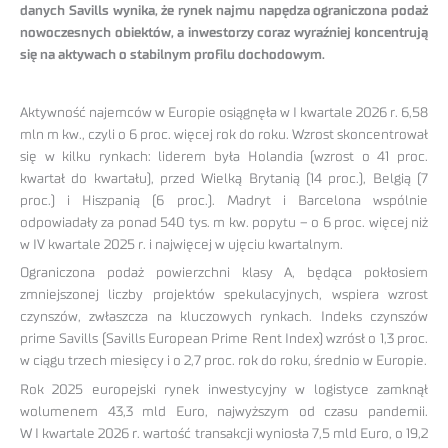
danych Savills wynika, że rynek najmu napędza ograniczona podaż
nowoczesnych obiektów, a inwestorzy coraz wyraźniej koncentrują
się na aktywach o stabilnym profilu dochodowym.
Aktywność najemców w Europie osiągnęła w I kwartale 2026 r. 6,58
mln m kw., czyli o 6 proc. więcej rok do roku. Wzrost skoncentrował
się w kilku rynkach: liderem była Holandia (wzrost o 41 proc.
kwartał do kwartału), przed Wielką Brytanią (14 proc.), Belgią (7
proc.) i Hiszpanią (6 proc.). Madryt i Barcelona wspólnie
odpowiadały za ponad 540 tys. m kw. popytu – o 6 proc. więcej niż
w IV kwartale 2025 r. i najwięcej w ujęciu kwartalnym.
Ograniczona podaż powierzchni klasy A, będąca pokłosiem
zmniejszonej liczby projektów spekulacyjnych, wspiera wzrost
czynszów, zwłaszcza na kluczowych rynkach. Indeks czynszów
prime Savills (Savills European Prime Rent Index) wzrósł o 1,3 proc.
w ciągu trzech miesięcy i o 2,7 proc. rok do roku, średnio w Europie.
Rok 2025 europejski rynek inwestycyjny w logistyce zamknął
wolumenem 43,3 mld Euro, najwyższym od czasu pandemii.
W I kwartale 2026 r. wartość transakcji wyniosła 7,5 mld Euro, o 19,2