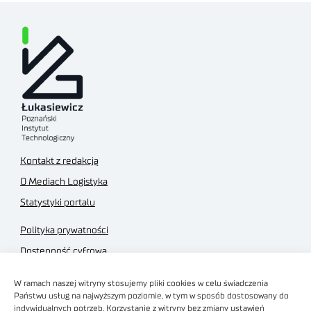
Kontakt z redakcją
O Mediach Logistyka
Statystyki portalu
Polityka prywatności
Dostępność cyfrowa
Regulamin Portalu
W ramach naszej witryny stosujemy pliki cookies w celu świadczenia
Regulamin sklepu
Państwu usług na najwyższym poziomie, w tym w sposób dostosowany do
indywidualnych potrzeb. Korzystanie z witryny bez zmiany ustawień