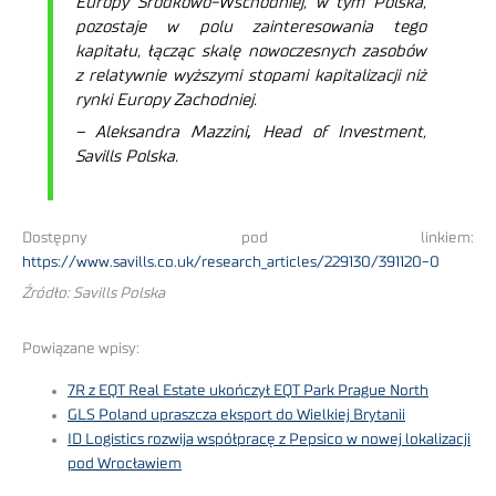
Europy Środkowo-Wschodniej, w tym Polska,
pozostaje w polu zainteresowania tego
kapitału, łącząc skalę nowoczesnych zasobów
z relatywnie wyższymi stopami kapitalizacji niż
rynki Europy Zachodniej.
– Aleksandra Mazzini
,
Head of Investment,
Savills Polska.
Dostępny pod linkiem:
https://www.savills.co.uk/research_articles/229130/391120-0
Źródło: Savills Polska
Powiązane wpisy:
7R z EQT Real Estate ukończył EQT Park Prague North
GLS Poland upraszcza eksport do Wielkiej Brytanii
ID Logistics rozwija współpracę z Pepsico w nowej lokalizacji
pod Wrocławiem