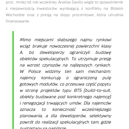
proc. mniej niż rok wcześniej. Analiza Savills wiąże to spowolnienie
z niepewnością inwestorów wynikającą z konfliktu na Bliskim
Wschodzie oraz z presją na stopy procentowe, która utrudnia
finansowanie.
Mimo miejscami słabszego najmu rynkowi
wciąż brakuje nowoczesnej powierzchni klasy
A, bo deweloperzy ograniczyli budowę
obiektów spekulacyjnych. To utrzymuje presję
na wzrost czynszów na najlepszych rynkach.
W Polsce widzimy ten sam mechanizm:
najemcy konkurują o ograniczoną pulę
gotowych modułów, co przesuwa część popytu
w stronę projektów typu BTS (build-to-suit,
obiekty budowane pod konkretnego najemcę)
i renegocjacji trwających umów. Dla najemców
oznacza to konieczność wcześniejszego
planowania, a dla deweloperów, selektywny
powrót do realizacji spekulacyjnych tam, gdzie
pustostany są najniższe.