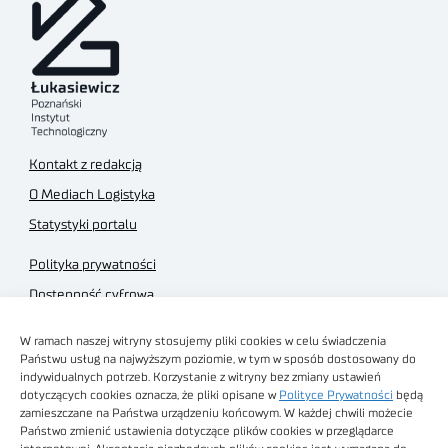
Kontakt z redakcją
O Mediach Logistyka
Statystyki portalu
Polityka prywatności
Dostępność cyfrowa
Regulamin Portalu
W ramach naszej witryny stosujemy pliki cookies w celu świadczenia
Regulamin sklepu
Państwu usług na najwyższym poziomie, w tym w sposób dostosowany do
indywidualnych potrzeb. Korzystanie z witryny bez zmiany ustawień
dotyczących cookies oznacza, że pliki opisane w
Polityce Prywatności
będą
zamieszczane na Państwa urządzeniu końcowym. W każdej chwili możecie
Państwo zmienić ustawienia dotyczące plików cookies w przeglądarce