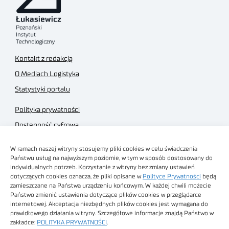
Kontakt z redakcją
O Mediach Logistyka
Statystyki portalu
Polityka prywatności
Dostępność cyfrowa
Regulamin Portalu
W ramach naszej witryny stosujemy pliki cookies w celu świadczenia
Regulamin sklepu
Państwu usług na najwyższym poziomie, w tym w sposób dostosowany do
indywidualnych potrzeb. Korzystanie z witryny bez zmiany ustawień
dotyczących cookies oznacza, że pliki opisane w
Polityce Prywatności
będą
zamieszczane na Państwa urządzeniu końcowym. W każdej chwili możecie
Państwo zmienić ustawienia dotyczące plików cookies w przeglądarce
internetowej. Akceptacja niezbędnych plików cookies jest wymagana do
Obrazy stockowe
prawidłowego działania witryny. Szczegółowe informacje znajdą Państwo w
autorstwa
zakładce:
POLITYKA PRYWATNOŚCI
.