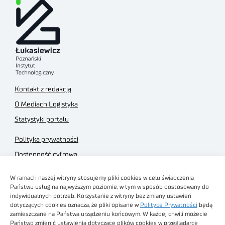
Kontakt z redakcją
O Mediach Logistyka
Statystyki portalu
Polityka prywatności
Dostępność cyfrowa
Regulamin Portalu
W ramach naszej witryny stosujemy pliki cookies w celu świadczenia
Regulamin sklepu
Państwu usług na najwyższym poziomie, w tym w sposób dostosowany do
indywidualnych potrzeb. Korzystanie z witryny bez zmiany ustawień
dotyczących cookies oznacza, że pliki opisane w
Polityce Prywatności
będą
zamieszczane na Państwa urządzeniu końcowym. W każdej chwili możecie
Państwo zmienić ustawienia dotyczące plików cookies w przeglądarce