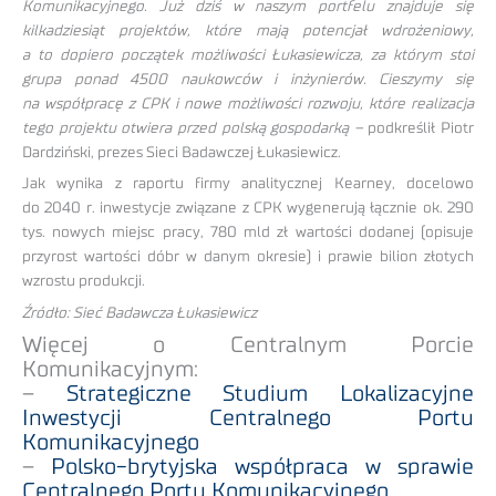
Komunikacyjnego. Już dziś w naszym portfelu znajduje się
kilkadziesiąt projektów, które mają potencjał wdrożeniowy,
a to dopiero początek możliwości Łukasiewicza, za którym stoi
grupa ponad 4500 naukowców i inżynierów. Cieszymy się
na współpracę z CPK i nowe możliwości rozwoju, które realizacja
tego projektu otwiera przed polską gospodarką –
podkreślił Piotr
Dardziński, prezes Sieci Badawczej Łukasiewicz.
Jak wynika z raportu firmy analitycznej Kearney, docelowo
do 2040 r. inwestycje związane z CPK wygenerują łącznie ok. 290
tys. nowych miejsc pracy, 780 mld zł wartości dodanej (opisuje
przyrost wartości dóbr w danym okresie) i prawie bilion złotych
wzrostu produkcji.
Źródło: Sieć Badawcza Łukasiewicz
Więcej o Centralnym Porcie
Komunikacyjnym:
–
Strategiczne Studium Lokalizacyjne
Inwestycji Centralnego Portu
Komunikacyjnego
–
Polsko-brytyjska współpraca w sprawie
Centralnego Portu Komunikacyjnego