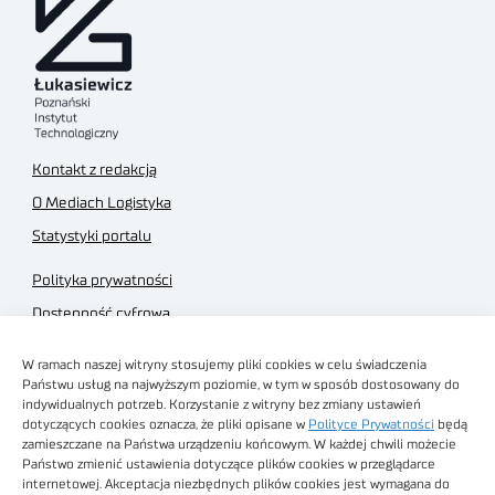
Kontakt z redakcją
O Mediach Logistyka
Statystyki portalu
Polityka prywatności
Dostępność cyfrowa
Regulamin Portalu
W ramach naszej witryny stosujemy pliki cookies w celu świadczenia
Regulamin sklepu
Państwu usług na najwyższym poziomie, w tym w sposób dostosowany do
indywidualnych potrzeb. Korzystanie z witryny bez zmiany ustawień
dotyczących cookies oznacza, że pliki opisane w
Polityce Prywatności
będą
zamieszczane na Państwa urządzeniu końcowym. W każdej chwili możecie
Państwo zmienić ustawienia dotyczące plików cookies w przeglądarce
internetowej. Akceptacja niezbędnych plików cookies jest wymagana do