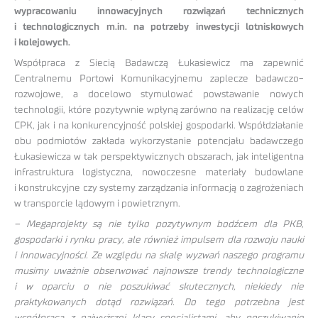
wypracowaniu innowacyjnych rozwiązań technicznych
i technologicznych m.in. na potrzeby inwestycji lotniskowych
i kolejowych.
Współpraca z Siecią Badawczą Łukasiewicz ma zapewnić
Centralnemu Portowi Komunikacyjnemu zaplecze badawczo-
rozwojowe, a docelowo stymulować powstawanie nowych
technologii, które pozytywnie wpłyną zarówno na realizację celów
CPK, jak i na konkurencyjność polskiej gospodarki. Współdziałanie
obu podmiotów zakłada wykorzystanie potencjału badawczego
Łukasiewicza w tak perspektywicznych obszarach, jak inteligentna
infrastruktura logistyczna, nowoczesne materiały budowlane
i konstrukcyjne czy systemy zarządzania informacją o zagrożeniach
w transporcie lądowym i powietrznym.
– Megaprojekty są nie tylko pozytywnym bodźcem dla PKB,
gospodarki i rynku pracy, ale również impulsem dla rozwoju nauki
i innowacyjności. Ze względu na skalę wyzwań naszego programu
musimy uważnie obserwować najnowsze trendy technologiczne
i w oparciu o nie poszukiwać skutecznych, niekiedy nie
praktykowanych dotąd rozwiązań. Do tego potrzebna jest
współpraca z najwyższej klasy specjalistami, aby poszukiwanie