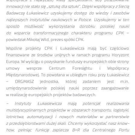
innowacji nie stało się „sztuką dla sztuki”. Dzięki współpracy z Siecią
Badawczą Łukasiewicz uzyskujemy dostęp do wiedzy i zasobów
najlepszych instytutów naukowych w Polsce. Uzyskujemy w ten
sposób możliwość wykorzystania dorobku polskiej nauki
do wsparcia transformacyjnego charakteru programu CPK
–
powiedział Mikołaj Wild, prezes spółki CPK.
Wspólne projekty CPK i Łukasiewicza mają być częściowo
finansowane ze środków unijnych w ramach programu Horyzont
Europa. W wyścigu o pozyskanie funduszy europejskich obie strony
umowy wesprze Centrum Foresightu i Współpracy
Międzynarodowej. To powołana w ubiegłym roku przy Łukasiewicz
– ORGMASZ jednostka, której zadaniem jest m.in.
umiędzynarodowienie polskiej nauki poprzez zaangażowanie
w realizację europejskich projektów badawczych.
– Instytuty Łukasiewicza mają potencjał realizowania
multidyscyplinarnych projektów w obszarach transportu, logistyki,
lotnictwa, automatyzacji i nowych materiałów w partnerstwie
z przedsiębiorstwami dużej skali. Chcemy wykorzystać nasz know-
how, pełniąc funkcję zaplecza B+R dla Centralnego Portu