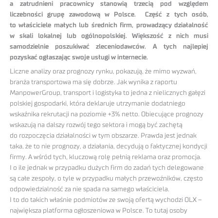
a zatrudnieni pracownicy stanowią trzecią pod względem
liczebności grup
ę zawodową w Polsce. Część z tych osób,
to właściciele małych lub średnich firm, prowadzący działalność
w skali lokalnej lub ogólnopolskiej. Większość z nich musi
samodzielnie poszukiwać zleceniodawców. A tych najlepiej
pozyskać ogłaszając swoje usługi w internecie.
Liczne analizy oraz prognozy rynku, pokazują, że mimo wyzwań,
branża transportowa ma się dobrze. Jak wynika z raportu
ManpowerGroup, transport i logistyka to jedna z nielicznych gałęzi
polskiej gospodarki, która deklaruje utrzymanie dodatniego
wskaźnika rekrutacji na poziomie +3% netto. Obiecujące prognozy
wskazują na dalszy rozwój tego sektora i mogą być zachętą
do rozpoczęcia działalności w tym obszarze. Prawda jest jednak
taka, że to nie prognozy, a działania, decydują o faktycznej kondycji
firmy. A wśród tych, kluczową rolę pełnią reklama oraz promocja.
I o ile jednak w przypadku dużych firm do zadań tych delegowane
są całe zespoły, o tyle w przypadku małych przewoźników, często
odpowiedzialność za nie spada na samego właściciela.
I to do takich właśnie podmiotów ze swoją ofertą wychodzi OLX –
największa platforma ogłoszeniowa w Polsce. To tutaj osoby