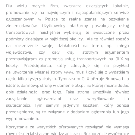
Dla wielu małych firm, zwłaszcza działających lokalnie,
promowanie się na największym i najpopularniejszym serwisie
ogłoszeniowym w Polsce to realna szansa na pozyskanie
zleceniodawców. Użytkownicy platformy poszukujący usług
transportowych najchętniej wybierają te świadczone przez
podmioty działające w najbliższej okolicy. Ale to również sposób
na rozszerzenie swojej działalności na teren, np. całego
województwa, czy cały kraj. Istotnym argumentem
przemawiającym za promocją usług transportowych na OLX są
koszty. Przedsiębiorca, który zdecyduje się na przykład
na utworzenie własnej strony www, musi liczyć się z wydatkiem
rzędu kilku tysięcy złotych. Tymczasem OLX oferuje firmową i co
istotne, darmową, stronę w domenie olx.pl, na której można dodać
opis działalności oraz logo. Taka strona umożliwia również
zarządzanie ogłoszeniami oraz weryfikowanie ich
skuteczności. Tym samym jedynym kosztem, który ponosi
przedsiębiorca, są te związane z dodaniem ogłoszenia lub jego
wypromowaniem.
Korzystanie ze wszystkich oferowanych rozwiązań nie wymaga
również specjalistycznej wiedzy ani czasu. Rozpoczęcie współpracy