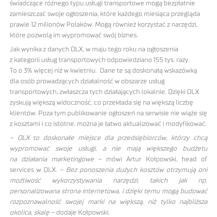
świadczące różnego typu usługi transportowe mogą bezpłatnie
zamieszczać swoje ogłoszenia, które każdego miesiąca przegląda
prawie 12 milionów Polaków. Mogą również korzystać z narzędzi,
które pozwolą im wypromować swój biznes.
Jak wynika z danych OLX, w maju tego roku na ogłoszenia
z kategorii usług transportowych odpowiedziano 155 tys. razy.
To o 3% więcej niż w kwietniu. Dane te są doskonałą wskazówką
dla osób prowadzących działalność w obszarze usług
transportowych, zwłaszcza tych działających lokalnie. Dzięki OLX
zyskują większą widoczność, co przekłada się na większą liczbę
klientów. Poza tym publikowanie ogłoszeń na serwisie nie wiąże się
z kosztami i co istotne, można je łatwo aktualizować i modyfikować.
– OLX to doskonałe miejsce dla przedsiębiorców, którzy chcą
wypromować swoje usługi, a nie mają większego budżetu
na działania marketingowe –
mówi Artur Kołpowski, head of
services w OLX.
– Bez ponoszenia dużych kosztów otrzymują oni
możliwość wykorzystywania narzędzi, takich jak np.
personalizowana strona internetowa, i dzięki temu mogą budować
rozpoznawalność swojej marki na większą, niż tylko najbliższa
okolica, skalę –
dodaje Kołpowski.