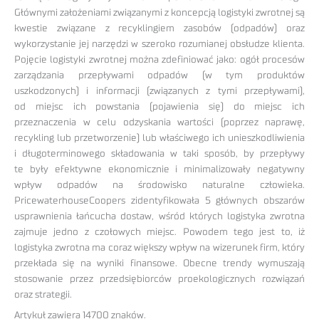
Głównymi założeniami związanymi z koncepcją logistyki zwrotnej są
kwestie związane z recyklingiem zasobów (odpadów) oraz
wykorzystanie jej narzędzi w szeroko rozumianej obsłudze klienta.
Pojęcie logistyki zwrotnej można zdefiniować jako: ogół procesów
zarządzania przepływami odpadów (w tym produktów
uszkodzonych) i informacji (związanych z tymi przepływami),
od miejsc ich powstania (pojawienia się) do miejsc ich
przeznaczenia w celu odzyskania wartości (poprzez naprawę,
recykling lub przetworzenie) lub właściwego ich unieszkodliwienia
i długoterminowego składowania w taki sposób, by przepływy
te były efektywne ekonomicznie i minimalizowały negatywny
wpływ odpadów na środowisko naturalne człowieka.
PricewaterhouseCoopers zidentyfikowała 5 głównych obszarów
usprawnienia łańcucha dostaw, wśród których logistyka zwrotna
zajmuje jedno z czołowych miejsc. Powodem tego jest to, iż
logistyka zwrotna ma coraz większy wpływ na wizerunek firm, który
przekłada się na wyniki finansowe. Obecne trendy wymuszają
stosowanie przez przedsiębiorców proekologicznych rozwiązań
oraz strategii.
Artykuł zawiera 14700 znaków.