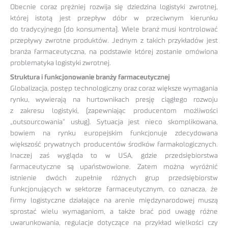
Obecnie coraz prężniej rozwija się dziedzina logistyki zwrotnej,
której istotą jest przepływ dóbr w przeciwnym kierunku
do tradycyjnego (do konsumenta). Wiele branż musi kontrolować
przepływy zwrotne produktów. Jednym z takich przykładów jest
branża farmaceutyczna, na podstawie której zostanie omówiona
problematyka logistyki zwrotnej.
Struktura i funkcjonowanie branży farmaceutycznej
Globalizacja, postęp technologiczny oraz coraz większe wymagania
rynku, wywierają na hurtownikach presję ciągłego rozwoju
z zakresu logistyki, (zapewniając producentom możliwości
„outsourcowania” usług). Sytuacja jest nieco skomplikowana,
bowiem na rynku europejskim funkcjonuje zdecydowana
większość prywatnych producentów środków farmakologicznych.
Inaczej zaś wygląda to w USA, gdzie przedsiębiorstwa
farmaceutyczne są upaństwowione. Zatem można wyróżnić
istnienie dwóch zupełnie różnych grup przedsiębiorstw
funkcjonujących w sektorze farmaceutycznym, co oznacza, że
firmy logistyczne działające na arenie międzynarodowej muszą
sprostać wielu wymaganiom, a także brać pod uwagę różne
uwarunkowania, regulacje dotyczące na przykład wielkości czy