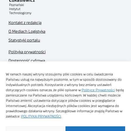
Kontakt z redakcją
O Mediach Logistyka
Statystyki portalu
Polityka prywatności
Dostępność cyfrowa
Regulamin Portalu
W ramach naszej witryny stosujemy pliki cookies w celu świadczenia
Regulamin sklepu
Państwu usług na najwyższym poziomie, w tym w sposób dostosowany do
indywidualnych potrzeb. Korzystanie z witryny bez zmiany ustawień
dotyczących cookies oznacza, że pliki opisane w
Polityce Prywatności
będą
zamieszczane na Państwa urządzeniu końcowym. W każdej chwili możecie
Państwo zmienić ustawienia dotyczące plików cookies w przeglądarce
internetowej. Akceptacja niezbędnych plików cookies jest wymagana do
Obrazy stockowe
prawidłowego działania witryny. Szczegółowe informacje znajdą Państwo w
autorstwa
zakładce:
POLITYKA PRYWATNOŚCI
.
Sieć Badawcza Łukasiewicz - Poznański Instytut