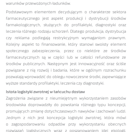
warunków przewożonych ładunków.
Podstawowym elementem decydującym o charakterze sektora
farmaceutycznego jest aspekt produkcji i dystrybucji środków
farmakologicznych, służących do profilaktyki, diagnostyki oraz
leczenia różnego rodzaju schorzeń. Dlatego produkcja, dystrybucja
czy reklama podlegają restrykcyjnym wymaganiom prawnym.
Kolejny aspekt to finansowanie, który stanowi swoisty element
społecznego zabezpieczenia, przez co niektóre ze środków
farmaceutycznych są w części lub w całości refundowane ze
środków publicznych. Następnym jest innowacyjność oraz ściśle
powiązane z nią rozwój i badania, które w ogólnym rozrachunku
pozwalają wprowadzić do obiegu nowoczesne środki, zapewniające
wyższe standardy profilaktyki, leczenia czy diagnostyki.
Istota logistyki zwrotnej w łańcuchu dostaw
Zagrożenia związane z nieumiejętnym wykorzystaniem zasobów
środowiska doprowadziły do powstania różnego typu koncepcji,
promujących zmianę dotychczasowych nawyków i zachowań ludzi.
Jednym z nich jest koncepcja logistyki zwrotnej, która mówi
o zagospodarowaniu odpadów przy wykorzystaniu obecnych
rozwiązań logistycznych wraz z poszanowaniem idei ekologii.