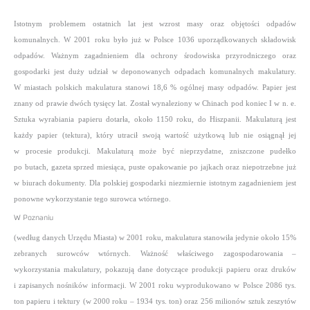
Istotnym problemem ostatnich lat jest wzrost masy oraz objętości odpadów
komunalnych. W 2001 roku było już w Polsce 1036 uporządkowanych składowisk
odpadów. Ważnym zagadnieniem dla ochrony środowiska przyrodniczego oraz
gospodarki jest duży udział w deponowanych odpadach komunalnych makulatury.
W miastach polskich makulatura stanowi 18,6 % ogólnej masy odpadów.
Papier jest
znany od prawie dwóch tysięcy lat. Został wynaleziony w Chinach pod koniec I w n. e.
Sztuka wyrabiania papieru dotarła, około 1150 roku, do Hiszpanii. Makulaturą jest
każdy papier (tektura), który utracił swoją wartość użytkową lub nie osiągnął jej
w procesie produkcji.
Makulaturą może być nieprzydatne, zniszczone pudełko
po butach, gazeta sprzed miesiąca, puste opakowanie po jajkach oraz niepotrzebne już
w biurach
dokumenty. Dla polskiej gospodarki niezmiernie istotnym zagadnieniem jest
ponowne wykorzystanie tego surowca wtórnego.
W Poznaniu
(według danych Urzędu Miasta) w 2001 roku, makulatura stanowiła jedynie około 15%
zebranych surowców wtórnych.
Ważność właściwego zagospodarowania –
wykorzystania makulatury, pokazują dane dotyczące produkcji papieru oraz druków
i zapisanych
nośników informacji. W 2001 roku wyprodukowano w Polsce 2086 tys.
ton papieru i tektury (w 2000 roku – 1934 tys. ton) oraz 256 milionów sztuk zeszytów