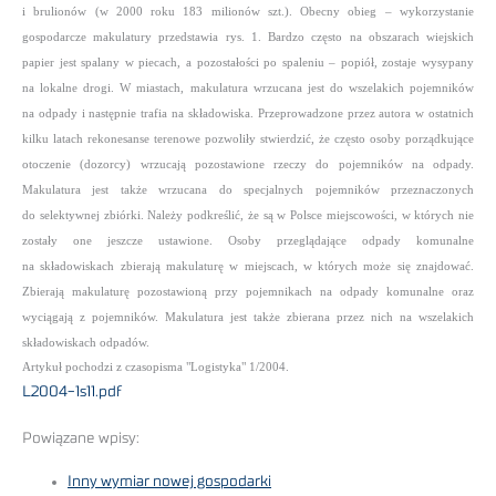
i brulionów (w 2000 roku 183 milionów szt.).
Obecny obieg – wykorzystanie
gospodarcze makulatury przedstawia rys. 1.
Bardzo często na obszarach wiejskich
papier jest spalany w piecach, a pozostałości po spaleniu – popiół, zostaje wysypany
na lokalne drogi.
W miastach, makulatura wrzucana jest do wszelakich pojemników
na odpady i następnie trafia na składowiska. Przeprowadzone przez autora
w ostatnich
kilku latach rekonesanse terenowe pozwoliły stwierdzić, że często osoby porządkujące
otoczenie (dozorcy) wrzucają pozostawione
rzeczy do pojemników na odpady.
Makulatura jest także wrzucana do specjalnych pojemników przeznaczonych
do selektywnej zbiórki.
Należy podkreślić, że są w Polsce miejscowości, w których nie
zostały one jeszcze ustawione.
Osoby przeglądające odpady komunalne
na składowiskach zbierają makulaturę w miejscach, w których może się znajdować.
Zbierają makulaturę pozostawioną przy pojemnikach na odpady komunalne oraz
wyciągają z pojemników.
Makulatura jest także zbierana przez nich na wszelakich
składowiskach odpadów.
Artykuł pochodzi z czasopisma "Logistyka" 1/2004.
L2004-1s11.pdf
Powiązane wpisy:
Inny wymiar nowej gospodarki