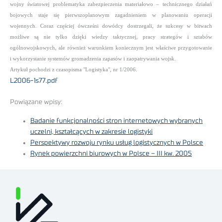
wojny światowej problematyka zabezpieczenia materiałowo – technicznego działań
bojowych staje się pierwszoplanowym zagadnieniem w planowaniu operacji
wojennych. Coraz częściej ówcześni dowódcy dostrzegali, że sukcesy w bitwach
możliwe są nie tylko dzięki wiedzy taktycznej, pracy strategów i sztabów
ogólnowojskowych, ale również warunkiem koniecznym jest właściwe przygotowanie
i wykorzystanie systemów gromadzenia zapasów i zaopatrywania wojsk.
Artykuł pochodzi z czasopisma "Logistyka", nr 1/2006.
L2006-1s77.pdf
Powiązane wpisy:
Badanie funkcjonalności stron internetowych wybranych
uczelni, kształcących w zakresie logistyki
Perspektywy rozwoju rynku usług logistycznych w Polsce
Rynek powierzchni biurowych w Polsce – III kw. 2005