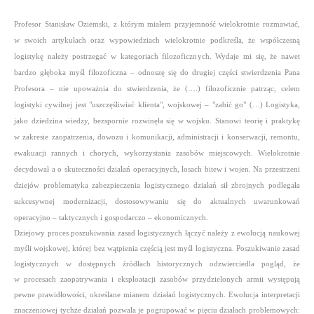
Profesor Stanisław Oziemski, z którym miałem przyjemność wielokrotnie rozmawiać,
w swoich artykułach oraz wypowiedziach wielokrotnie podkreśla, że współczesną
logistykę należy postrzegać w kategoriach filozoficznych. Wydaje mi się, że nawet
bardzo głęboka myśl filozoficzna – odnoszę się do drugiej części stwierdzenia Pana
Profesora – nie upoważnia do stwierdzenia, że (….) filozoficznie patrząc, celem
logistyki cywilnej jest "uszczęśliwiać klienta", wojskowej – "zabić go" (…) Logistyka,
jako dziedzina wiedzy, bezspornie rozwinęła się w wojsku. Stanowi teorię i praktykę
w zakresie zaopatrzenia, dowozu i komunikacji, administracji i konserwacji, remontu,
ewakuacji rannych i chorych, wykorzystania zasobów miejscowych. Wielokrotnie
decydował a o skuteczności działań operacyjnych, losach bitew i wojen. Na przestrzeni
dziejów problematyka zabezpieczenia logistycznego działań sił zbrojnych podlegała
sukcesywnej modernizacji, dostosowywaniu się do aktualnych uwarunkowań
operacyjno – taktycznych i gospodarczo – ekonomicznych.
Dziejowy proces poszukiwania zasad logistycznych łączyć należy z ewolucją naukowej
myśli wojskowej, której bez wątpienia częścią jest myśl logistyczna. Poszukiwanie zasad
logistycznych w dostępnych źródłach historycznych odzwierciedla pogląd, że
w procesach zaopatrywania i eksploatacji zasobów przydzielonych armii występują
pewne prawidłowości, określane mianem działań logistycznych. Ewolucja interpretacji
znaczeniowej tychże działań pozwala je pogrupować w pięciu działach problemowych: