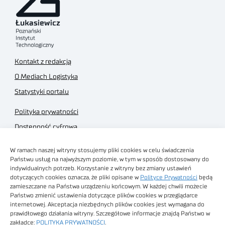
Kontakt z redakcją
O Mediach Logistyka
Statystyki portalu
Polityka prywatności
Dostępność cyfrowa
Regulamin Portalu
W ramach naszej witryny stosujemy pliki cookies w celu świadczenia
Regulamin sklepu
Państwu usług na najwyższym poziomie, w tym w sposób dostosowany do
indywidualnych potrzeb. Korzystanie z witryny bez zmiany ustawień
dotyczących cookies oznacza, że pliki opisane w
Polityce Prywatności
będą
zamieszczane na Państwa urządzeniu końcowym. W każdej chwili możecie
Państwo zmienić ustawienia dotyczące plików cookies w przeglądarce
internetowej. Akceptacja niezbędnych plików cookies jest wymagana do
Obrazy stockowe
prawidłowego działania witryny. Szczegółowe informacje znajdą Państwo w
autorstwa
zakładce:
POLITYKA PRYWATNOŚCI
.