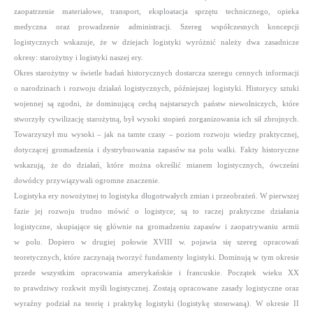
zaopatrzenie materiałowe, transport, eksploatacja sprzętu technicznego, opieka
medyczna oraz prowadzenie administracji. Szereg współczesnych koncepcji
logistycznych wskazuje, że w dziejach logistyki wyróżnić należy dwa zasadnicze
okresy: starożytny i logistyki naszej ery.
Okres starożytny w świetle badań historycznych dostarcza szeregu cennych informacji
o narodzinach i rozwoju działań logistycznych, późniejszej logistyki. Historycy sztuki
wojennej są zgodni, że dominującą cechą najstarszych państw niewolniczych, które
stworzyły cywilizację starożytną, był wysoki stopień zorganizowania ich sił zbrojnych.
Towarzyszył mu wysoki – jak na tamte czasy – poziom rozwoju wiedzy praktycznej,
dotyczącej gromadzenia i dystrybuowania zapasów na polu walki. Fakty historyczne
wskazują, że do działań, które można określić mianem logistycznych, ówcześni
dowódcy przywiązywali ogromne znaczenie.
Logistyka ery nowożytnej to logistyka długotrwałych zmian i przeobrażeń. W pierwszej
fazie jej rozwoju trudno mówić o logistyce; są to raczej praktyczne działania
logistyczne, skupiające się głównie na gromadzeniu zapasów i zaopatrywaniu armii
w polu. Dopiero w drugiej połowie XVIII w. pojawia się szereg opracowań
teoretycznych, które zaczynają tworzyć fundamenty logistyki. Dominują w tym okresie
przede wszystkim opracowania amerykańskie i francuskie. Początek wieku XX
to prawdziwy rozkwit myśli logistycznej. Zostają opracowane zasady logistyczne oraz
wyraźny podział na teorię i praktykę logistyki (logistykę stosowaną). W okresie II