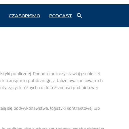
Search
CZASOPISMO
PODCAST
for:
Search Button
tyki publicznej. Ponadto autorzy stawiają sobie cel
cych transportu publicznego, a także uwarunkowań ich
 dotyczących różnych co do tożsamości podmiotowej
ają się podwykonawstwa, logistyki kontraktowej lub