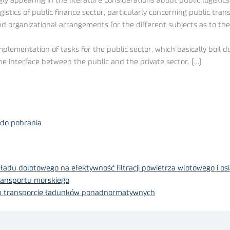
ly appearing in the literature considerations about public logistics
istics of public finance sector, particularly concerning public tra
 and organizational arrangements for the different subjects as to th
ementation of tasks for the public sector, which basically boil do
e interface between the public and the private sector. (…)
 do pobrania
du dolotowego na efektywność filtracji powietrza wlotowego i osi
ransportu morskiego
m transporcie ładunków ponadnormatywnych