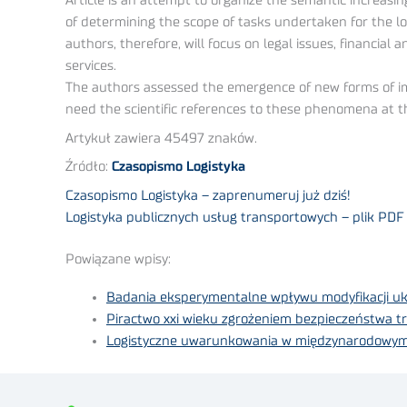
Article is an attempt to organize the semantic increasing
of determining the scope of tasks undertaken for the log
authors, therefore, will focus on legal issues, financial
services.
The authors assessed the emergence of new forms of impl
need the scientific references to these phenomena at th
Artykuł zawiera 45497 znaków.
Źródło:
Czasopismo Logistyka
Czasopismo Logistyka – zaprenumeruj już dziś!
Logistyka publicznych usług transportowych – plik PDF
Powiązane wpisy:
Badania eksperymentalne wpływu modyfikacji ukła
Piractwo xxi wieku zgrożeniem bezpieczeństwa t
Logistyczne uwarunkowania w międzynarodowy