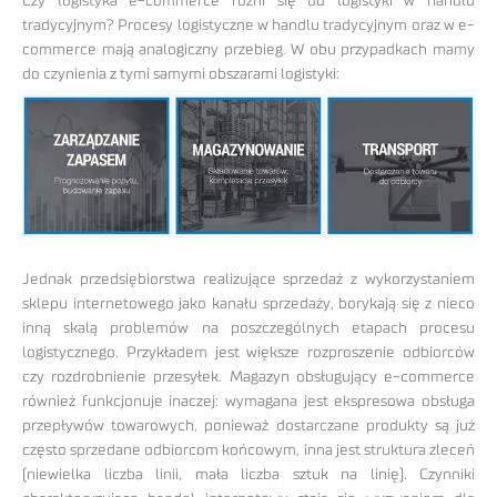
Czy logistyka e-commerce różni się od logistyki w handlu
tradycyjnym? Procesy logistyczne w handlu tradycyjnym oraz w e-
commerce mają analogiczny przebieg. W obu przypadkach mamy
do czynienia z tymi samymi obszarami logistyki:
Jednak przedsiębiorstwa realizujące sprzedaż z wykorzystaniem
sklepu internetowego jako kanału sprzedaży, borykają się z nieco
inną skalą problemów na poszczególnych etapach procesu
logistycznego. Przykładem jest większe rozproszenie odbiorców
czy rozdrobnienie przesyłek. Magazyn obsługujący e-commerce
również funkcjonuje inaczej: wymagana jest ekspresowa obsługa
przepływów towarowych, ponieważ dostarczane produkty są już
często sprzedane odbiorcom końcowym, inna jest struktura zleceń
(niewielka liczba linii, mała liczba sztuk na linię). Czynniki